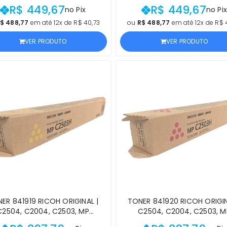
ÍSSIMO RENDIMENTO PRETO |
ALTÍSSIMO RENDIMENTO MAGE
R$ 449,67
R$ 449,67
no Pix
no Pix
DUTO OFICIAL LEXMARK, COM
PRODUTO OFICIAL LEXMARK,
 E PROCEDÊNCIA E GARANTIA
NF E PROCEDÊNCIA E GARAN
$ 488,77
em até 12x de R$ 40,73
ou
R$ 488,77
em até 12x de R$ 
VER PRODUTO
VER PRODUTO
ER 841919 RICOH ORIGINAL |
TONER 841920 RICOH ORIGIN
C2504, C2004, C2503, MP
C2504, C2004, C2503, M
4EX, MP C2004EX, MP C2003
C2504EX, MP C2004EX, MP 