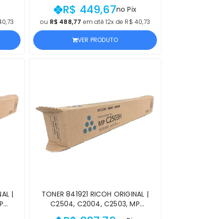
NTA |
ALTÍSSIMO RENDIMENTO AMARELO |
R$ 449,67
no Pix
 COM
PRODUTO OFICIAL LEXMARK, COM
TIA
NF E PROCEDÊNCIA E GARANTIA
40,73
ou
R$ 488,77
em até 12x de R$ 40,73
VER PRODUTO
AL |
TONER 841921 RICOH ORIGINAL |
P
C2504, C2004, C2503, MP
C2003
C2504EX, MP C2004EX, MP C2003