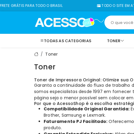
TIS PARA TODO O BRASIL
TODO O SITE EM ATÉ 12X SEM
TODAS AS CATEGORIAS
TONER
Toner
Toner
Toner de Impressora Original: Otimize sua
Garanta a continuidade do fluxo de trabalh
somos especialistas desde 1997 em fornecer
página seja o menor possível sem colocar e
Por que o AcessoShop é a escolha estratég
Compatibilidade Original Garantida:
E
Brother
,
Samsung
e
Lexmark
.
Faturamento PJ Facilitado:
Oferecemos
produto.