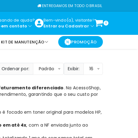
ENTREGAMOS EM TODO O BRASIL
isando de ajuda?
Bem-vindo(a), visitante!
0
e em contato
Entrar
ou
Cadastrar
KIT DE MANUTENÇÃO
PROMOÇÃO
Ordenar por:
Padrão
Exibir:
16
faturamento diferenciado
. Na AcessoShop,
e rendimento, garantindo que o seu custo por
go é focado em
toner original
para modelos
HP
,
o em até 4x
, com a NF enviada junto ao