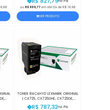
R$ 827,79
no Pix
IAL
CIANO | PRODUTO OFICIAL RICOH,
NCIA
COM NF E PROCEDÊNCIA
74,98
ou
R$ 899,77
em até 12x de R$ 74,98
VER PRODUTO
GINAL
TONER 84C4HY0 LEXMARK ORIGINAL
DE,
| CX725, CX725DHE, CX725DE,
LTO
CX725DTHE AMARELO DE ALTO
R$ 787,32
no Pix
CIAL
RENDIMENTO | PRODUTO OFICIAL