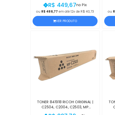
ALTÍSSIMO RENDIMENTO CIANO |
ALT
R$ 449,67
no Pix
PRODUTO OFICIAL LEXMARK, COM
PRO
NF E PROCEDÊNCIA E GARANTIA
NF
ou
R$ 488,77
em até 12x de R$ 40,73
ou
R
VER PRODUTO
TONER 841918 RICOH ORIGINAL |
TON
C2504, C2004, C2503, MP
C2504EX, MP C2004EX, MP C2003
C250