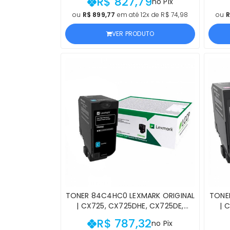
R$ 827,79
no Pix
PRETO | PRODUTO OFICIAL RICOH,
AM
COM NF E PROCEDÊNCIA
RIC
ou
R$ 899,77
em até 12x de R$ 74,98
ou
R
VER PRODUTO
TONER 84C4HC0 LEXMARK ORIGINAL
TONE
| CX725, CX725DHE, CX725DE,
| 
CX725DTHE CIANO DE ALTO
C
R$ 787,32
no Pix
RENDIMENTO | PRODUTO OFICIAL
REN