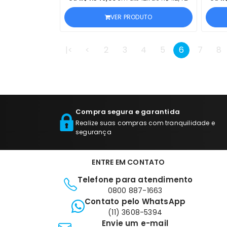
ANO
VER PRODUTO
|<
<
2
3
4
5
6
7
8
Compra segura e garantida
Realize suas compras com tranquilidade e
segurança
ENTRE EM CONTATO
Telefone para atendimento
0800 887-1663
Contato pelo WhatsApp
(11) 3608-5394
Envie um e-mail