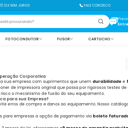
 JUROS
FALE CONOSCO
Prec
Entr
FOTOCONDUTOR
FUSOR
CARTUCHO
 Operação Corporativa
o da sua empresa com suprimentos que unem
durabilidade
e
toner de impressora
original que passa por rigorosos testes d
m risco o mecanismo de fusão do seu equipamento.
ica para sua Empresa?
vite erros de compra e danos ao equipamento. Nosso catálo
 para empresas a opção de pagamento via
boleto faturad