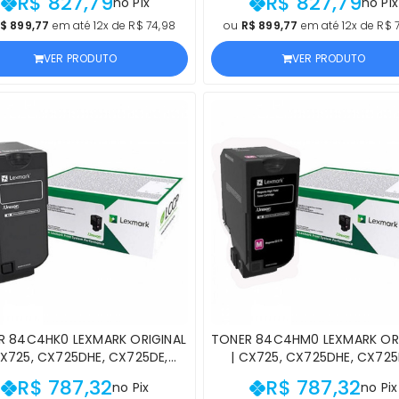
R$ 827,79
R$ 827,79
no Pix
no Pix
ARELO | PRODUTO OFICIAL
MAGENTA | PRODUTO OFIC
OH, COM NF E PROCEDÊNCIA
RICOH, COM NF E PROCEDÊ
$ 899,77
em até 12x de R$ 74,98
ou
R$ 899,77
em até 12x de R$ 
VER PRODUTO
VER PRODUTO
R 84C4HK0 LEXMARK ORIGINAL
TONER 84C4HM0 LEXMARK ORI
CX725, CX725DHE, CX725DE,
| CX725, CX725DHE, CX725
X725DTHE PRETO DE ALTO
CX725DTHE MAGENTA DE A
R$ 787,32
R$ 787,32
no Pix
no Pix
DIMENTO | PRODUTO OFICIAL
RENDIMENTO | PRODUTO OFI