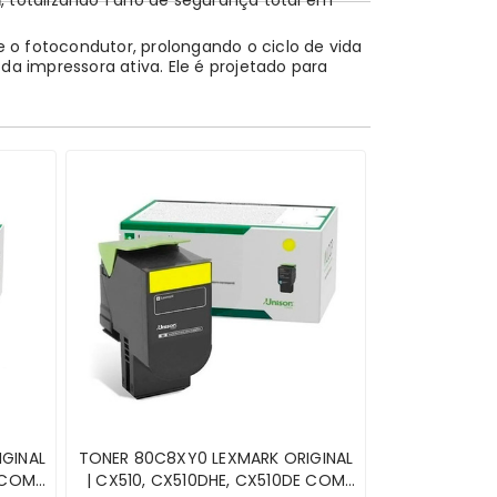
a
, totalizando 1 ano de segurança total em
e o
fotocondutor
, prolongando o ciclo de vida
a impressora ativa. Ele é projetado para
rdício de papel.
til
CF217A
, além de linhas profissionais para
as sobre compatibilidade antes da compra,
GINAL
TONER 80C8XY0 LEXMARK ORIGINAL
E COM
| CX510, CX510DHE, CX510DE COM