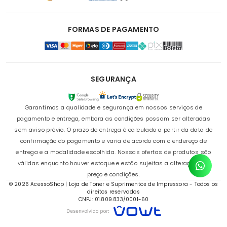
FORMAS DE PAGAMENTO
SEGURANÇA
Garantimos a qualidade e segurança em nossos serviços de
pagamento e entrega, embora as condições possam ser alteradas
sem aviso prévio. O prazo de entrega é calculado a partir da data de
confirmação do pagamento e varia de acordo com o endereço de
entrega e a modalidade escolhida. Nossas ofertas de produtos são
válidas enquanto houver estoque e estão sujeitas a alterações de
preço e condições.
© 2026 AcessoShop | Loja de Toner e Suprimentos de Impressora - Todos os
direitos reservados
CNPJ: 01.809.833/0001-60