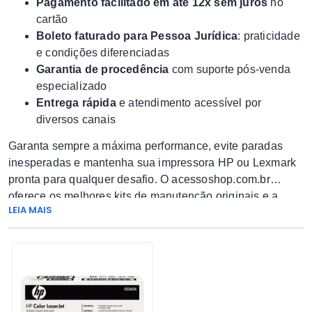
Pagamento facilitado em até 12x sem juros
no
cartão
Boleto faturado para Pessoa Jurídica
: praticidade
e condições diferenciadas
Garantia de procedência
com suporte pós-venda
especializado
Entrega rápida
e atendimento acessível por
diversos canais
Garanta sempre a máxima performance, evite paradas
inesperadas e mantenha sua impressora HP ou Lexmark
pronta para qualquer desafio. O
acessoshop.com.br
oferece os melhores kits de manutenção originais e a
LEIA MAIS
tranquilidade de uma compra segura, prática e confiável
para você ou sua empresa!