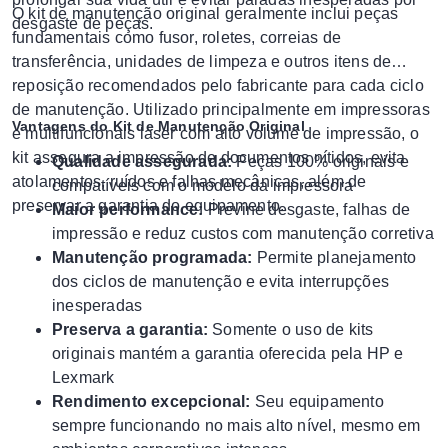
O kit de manutenção original geralmente inclui peças
desgaste de peças.
fundamentais como fusor, roletes, correias de
transferência, unidades de limpeza e outros itens de
reposição recomendados pelo fabricante para cada ciclo
de manutenção. Utilizado principalmente em impressoras
Vantagens do Kit de Manutenção Original
e multifuncionais laser com alto volume de impressão, o
kit assegura a impressão de documentos nítidos, evita
Qualidade assegurada:
Peças 100% originais e
atolamentos, ruídos e falhas mecânicas, além de
compatíveis com o modelo da impressora
preservar a garantia do equipamento.
Maior performance:
Previne desgaste, falhas de
impressão e reduz custos com manutenção corretiva
Manutenção programada:
Permite planejamento
dos ciclos de manutenção e evita interrupções
inesperadas
Preserva a garantia:
Somente o uso de kits
originais mantém a garantia oferecida pela HP e
Lexmark
Rendimento excepcional:
Seu equipamento
sempre funcionando no mais alto nível, mesmo em