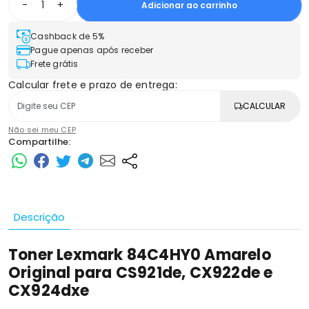
-
+
Adicionar ao carrinho
Cashback de 5%
Pague apenas após receber
Frete grátis
Calcular frete e prazo de entrega:
CALCULAR
Não sei meu CEP
Compartilhe:
Descrição
Toner Lexmark 84C4HY0 Amarelo
Original para CS921de, CX922de e
CX924dxe