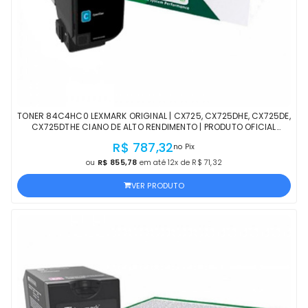
TONER 84C4HC0 LEXMARK ORIGINAL | CX725, CX725DHE, CX725DE,
CX725DTHE CIANO DE ALTO RENDIMENTO | PRODUTO OFICIAL
LEXMARK COM NF, PROCEDÊNCIA E GARANTIA
R$ 787,32
no Pix
ou
R$ 855,78
em até 12x de R$ 71,32
VER PRODUTO