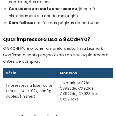
combinações de cor
Considere um cartucho reserva
, já que é
historicamente a cor de maior giro
Sem falhas
nas últimas páginas do cartucho
Qual impressora usa o 84C4HY0?
O 84C4HY0 é o toner amarelo desta linha Lexmark.
Confirme a configuração exata do seu equipamento
antes de comprar:
Série
Modelos
Lexmark CS921de,
Impressoras a laser color
CS923de, CX921de,
(série CS/CX 92x, config.
CX922de, CX923dxe,
duplex/finisher)
CX924dxe