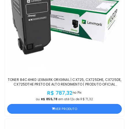
TONER 84C4HK0 LEXMARK ORIGINAL | CX725, CX725DHE, CX725DE,
CX725DTHE PRETO DE ALTO RENDIMENTO | PRODUTO OFICIAL
LEXMARK COM NF, PROCEDÊNCIA E GARANTIA
R$ 787,32
no Pix
ou
R$ 855,78
em até 12x de R$ 71,32
VER PRODUTO