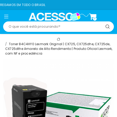
TODO O BRASIL
8% 
0
Toner 84C4HY0 Lexmark Original | CX725, CX725dhe, CX725de,
CX725dthe Amarelo de Alto Rendimento | Produto Oficial Lexmark,
com NF e procedência