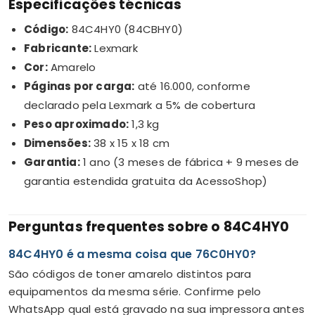
Especificações técnicas
Código:
84C4HY0 (84CBHY0)
Fabricante:
Lexmark
Cor:
Amarelo
Páginas por carga:
até 16.000, conforme
declarado pela Lexmark a 5% de cobertura
Peso aproximado:
1,3 kg
Dimensões:
38 x 15 x 18 cm
Garantia:
1 ano (3 meses de fábrica + 9 meses de
garantia estendida gratuita da AcessoShop)
Perguntas frequentes sobre o 84C4HY0
84C4HY0 é a mesma coisa que 76C0HY0?
São códigos de toner amarelo distintos para
equipamentos da mesma série. Confirme pelo
WhatsApp qual está gravado na sua impressora antes