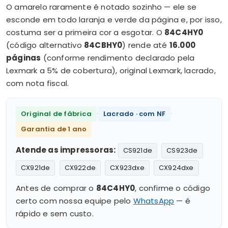
O amarelo raramente é notado sozinho — ele se
esconde em todo laranja e verde da página e, por isso,
costuma ser a primeira cor a esgotar. O
84C4HY0
(código alternativo
84CBHY0
) rende até
16.000
páginas
(conforme rendimento declarado pela
Lexmark a 5% de cobertura), original Lexmark, lacrado,
com nota fiscal.
·
·
Original de fábrica
Lacrado · com NF
Garantia de 1 ano
Atende as impressoras:
CS921de
CS923de
CX921de
CX922de
CX923dxe
CX924dxe
Antes de comprar o
84C4HY0
, confirme o código
certo com nossa equipe pelo
WhatsApp
— é
rápido e sem custo.