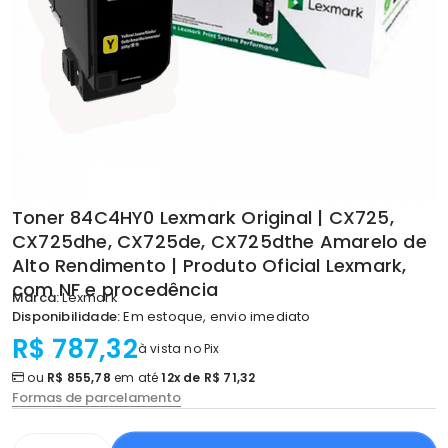
Toner 84C4HY0 Lexmark Original | CX725,
CX725dhe, CX725de, CX725dthe Amarelo de
Alto Rendimento | Produto Oficial Lexmark,
com NF e procedência
Marca:
Lexmark
Disponibilidade:
Em estoque, envio imediato
R$ 787,32
à vista no Pix
ou
R$ 855,78
em até
12x de R$ 71,32
Formas de parcelamento