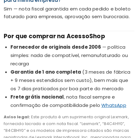
para minha empresa?
Sim — nota fiscal garantida em cada pedido e boleto
faturado para empresas, aprovação sem burocracia.
Por que comprar na AcessoShop
Fornecedor de originais desde 2006
— política
simples: nada de compatível, remanufaturado ou
recarga
Garantia de 1 ano completa
(3 meses de fábrica
+ 9 meses estendidos sem custo), bem mais que
os 7 dias praticados por boa parte do mercado
Frete grátis nacional
, nota fiscal sempre e
confirmação de compatibilidade pelo
WhatsApp
Aviso legal:
Este produto é um suprimento original Lexmark,
fornecido lacrado e com nota fiscal. “Lexmark”, “84C4HY0”,
“84CBHY0” e os modelos de impressora citados são marcas
registradas de Lexmark International, Inc., mencionadas para