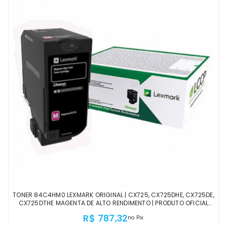
TONER 84C4HM0 LEXMARK ORIGINAL | CX725, CX725DHE, CX725DE,
CX725DTHE MAGENTA DE ALTO RENDIMENTO | PRODUTO OFICIAL
LEXMARK, COM NF E PROCEDÊNCIA
R$ 787,32
no Pix