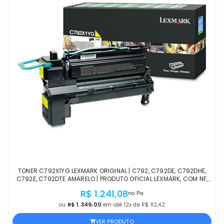
TONER C792X1YG LEXMARK ORIGINAL | C792, C792DE, C792DHE,
C792E, C792DTE AMARELO | PRODUTO OFICIAL LEXMARK, COM NF,
PROCEDÊNCIA E GARANTIA DE 1 ANO
R$ 1.241,08
no Pix
ou
R$ 1.349,00
em até 12x de R$ 112,42
VER PRODUTO