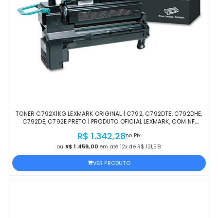
TONER C792X1KG LEXMARK ORIGINAL | C792, C792DTE, C792DHE,
C792DE, C792E PRETO | PRODUTO OFICIAL LEXMARK, COM NF,
PROCEDÊNCIA E GARANTIA DE 1 ANO
R$ 1.342,28
no Pix
ou
R$ 1.459,00
em até 12x de R$ 121,58
VER PRODUTO