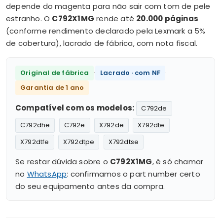
depende do magenta para não sair com tom de pele
estranho. O
C792X1MG
rende até
20.000 páginas
(conforme rendimento declarado pela Lexmark a 5%
de cobertura), lacrado de fábrica, com nota fiscal.
·
·
Original de fábrica
Lacrado · com NF
Garantia de 1 ano
Compatível com os modelos:
C792de
C792dhe
C792e
X792de
X792dte
X792dtfe
X792dtpe
X792dtse
Se restar dúvida sobre o
C792X1MG
, é só chamar
no
WhatsApp
: confirmamos o part number certo
do seu equipamento antes da compra.