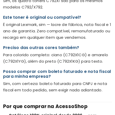
Sim, os quatro toners C792X1 são para os mesmos
modelos C792/X792.
Este toner é original ou compatível?
É original Lexmark, sim — lacre de fábrica, nota fiscal e 1
ano de garantia. Zero compatível, remanufaturado ou
recarga em qualquer item que vendemos.
Preciso das outras cores também?
Para colorido completo: ciano (C792X1CG) e amarelo
(C792X1YG), além do preto (C792X1KG) para texto.
Posso comprar com boleto faturado e nota fiscal
para minha empresa?
Sim, com certeza: boleto faturado para CNPJ e nota
fiscal em todo pedido, sem exigir nada adiantado.
Por que comprar na AcessoShop