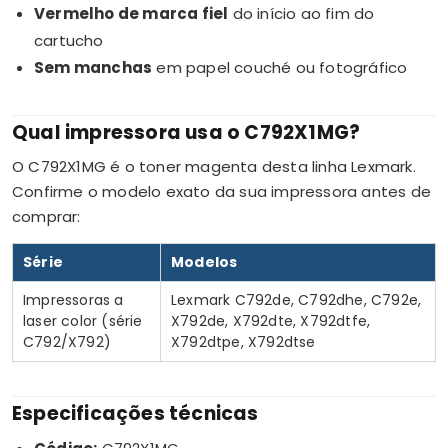
Vermelho de marca fiel
do início ao fim do
cartucho
Sem manchas
em papel couché ou fotográfico
Qual impressora usa o C792X1MG?
O C792X1MG é o toner magenta desta linha Lexmark.
Confirme o modelo exato da sua impressora antes de
comprar:
Série
Modelos
Impressoras a
Lexmark C792de, C792dhe, C792e,
laser color (série
X792de, X792dte, X792dtfe,
C792/X792)
X792dtpe, X792dtse
Especificações técnicas