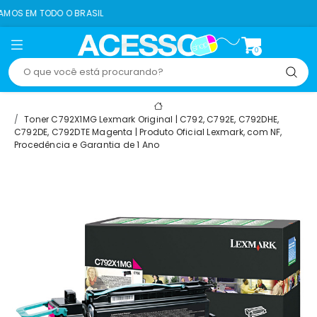
 O BRASIL
8% OFF N
0
Toner C792X1MG Lexmark Original | C792, C792E, C792DHE,
C792DE, C792DTE Magenta | Produto Oficial Lexmark, com NF,
Procedência e Garantia de 1 Ano