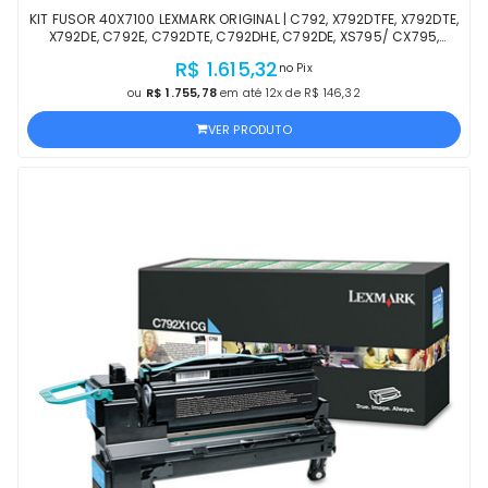
KIT FUSOR 40X7100 LEXMARK ORIGINAL | C792, X792DTFE, X792DTE,
X792DE, C792E, C792DTE, C792DHE, C792DE, XS795/ CX795,
CS796 | PRODUTO OFICIAL LEXMARK
R$ 1.615,32
no Pix
ou
R$ 1.755,78
em até 12x de R$ 146,32
VER PRODUTO