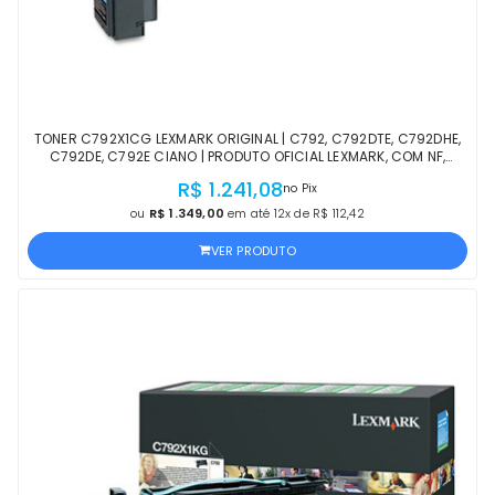
TONER C792X1CG LEXMARK ORIGINAL | C792, C792DTE, C792DHE,
C792DE, C792E CIANO | PRODUTO OFICIAL LEXMARK, COM NF,
PROCEDÊNCIA E GARANTIA DE 1 ANO
R$ 1.241,08
no Pix
ou
R$ 1.349,00
em até 12x de R$ 112,42
VER PRODUTO