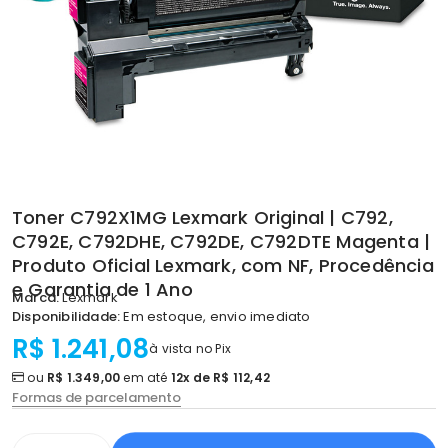
Toner C792X1MG Lexmark Original | C792,
C792E, C792DHE, C792DE, C792DTE Magenta |
Produto Oficial Lexmark, com NF, Procedência
e Garantia de 1 Ano
Marca:
Lexmark
Disponibilidade:
Em estoque, envio imediato
R$ 1.241,08
à vista no Pix
ou
R$ 1.349,00
em até
12x de R$ 112,42
Formas de parcelamento