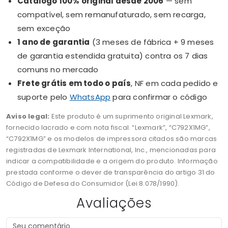
Catálogo 100% original desde 2006
— sem
compatível, sem remanufaturado, sem recarga,
sem exceção
1 ano de garantia
(3 meses de fábrica + 9 meses
de garantia estendida gratuita) contra os 7 dias
comuns no mercado
Frete grátis em todo o país
, NF em cada pedido e
suporte pelo
WhatsApp
para confirmar o código
Aviso legal:
Este produto é um suprimento original Lexmark,
fornecido lacrado e com nota fiscal. “Lexmark”, “C792X1MG”,
“C792X1MG” e os modelos de impressora citados são marcas
registradas de Lexmark International, Inc., mencionadas para
indicar a compatibilidade e a origem do produto. Informação
prestada conforme o dever de transparência do artigo 31 do
Código de Defesa do Consumidor (Lei 8.078/1990).
Avaliações