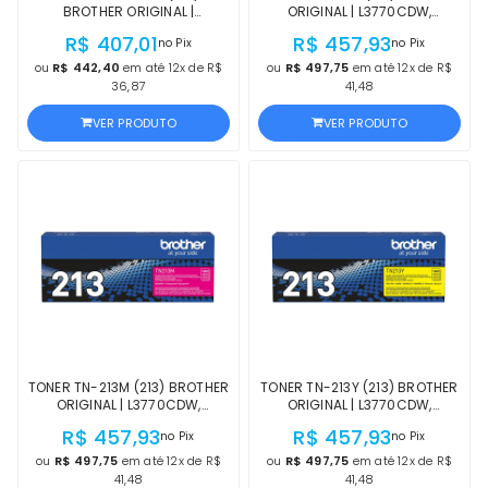
desde 1997, nosso time técnico via WhatsApp pode
BROTHER ORIGINAL |
ORIGINAL | L3770CDW,
confirmar a compatibilidade exata pelo modelo da sua
L3770CDW, L3750CDW,
L3750CDW, L3710CW,
R$ 407,01
R$ 457,93
no Pix
no Pix
L3710CW, L3270CDW,
L3270CDW, L3230CDW, HL-
impressora, evitando compras erradas.
L3230CDW, HL-L3210CW
L3210CW CIANO | PRODUTO
ou
R$ 442,40
em até 12x de R$
ou
R$ 497,75
em até 12x de R$
PRETO | PRODUTO OFICIAL COM
OFICIAL COM NF E
36,87
41,48
NF E PROCEDÊNCIA
PROCEDÊNCIA
VER PRODUTO
VER PRODUTO
TONER TN-213M (213) BROTHER
TONER TN-213Y (213) BROTHER
ORIGINAL | L3770CDW,
ORIGINAL | L3770CDW,
L3750CDW, L3710CW,
L3750CDW, L3710CW,
R$ 457,93
R$ 457,93
no Pix
no Pix
L3270CDW, L3230CDW, HL-
L3270CDW, L3230CDW, HL-
L3210CW MAGENTA | PRODUTO
L3210CW AMARELO | PRODUTO
ou
R$ 497,75
em até 12x de R$
ou
R$ 497,75
em até 12x de R$
OFICIAL COM NF E
OFICIAL COM NF E
41,48
41,48