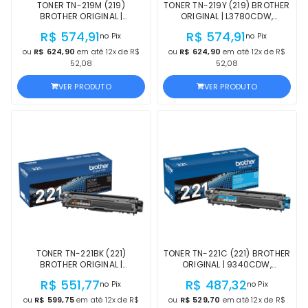
TONER TN-219M (219)
TONER TN-219Y (219) BROTHER
BROTHER ORIGINAL |
ORIGINAL | L3780CDW,
L3780CDW, L3760CDW,
L3760CDW, L3295CDW,
R$ 574,91
R$ 574,91
no Pix
no Pix
L3295CDW, L3280CDW, HL-
L3280CDW, HL-L3220CDW
L3220CDW MAGENTA |
AMARELO | PRODUTO OFICIAL
ou
R$ 624,90
em até 12x de R$
ou
R$ 624,90
em até 12x de R$
PRODUTO OFICIAL BROTHER
BROTHER COM NF E
52,08
52,08
COM NF E PROCEDÊNCIA
PROCEDÊNCIA
VER PRODUTO
VER PRODUTO
TONER TN-221BK (221)
TONER TN-221C (221) BROTHER
BROTHER ORIGINAL |
ORIGINAL | 9340CDW,
9340CDW, 9330CDW,
9330CDW, 9130CW, 3170CDW,
R$ 551,77
R$ 487,32
no Pix
no Pix
9130CW, 3170CDW, HL-
HL-3140CW CIANO | PRODUTO
3140CW PRETO | PRODUTO
OFICIAL BROTHER COM NF E
ou
R$ 599,75
em até 12x de R$
ou
R$ 529,70
em até 12x de R$