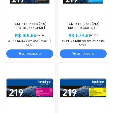
TONER TN-219BK (219)
TONER TN-219C (219)
BROTHER ORIGINAL |
BROTHER ORIGINAL |
L3780CDW, L3760CDW,
L3780CDW, L3760CDW,
R$ 601,98
R$ 574,91
no Pix
no Pix
L3295CDW, L3280CDW, HL-
L3295CDW, L3280CDW, HL-
L3220CDW PRETO | PRODUTO
L3220CDW CIANO | PRODUTO
ou
R$ 654,33
em até 12x de R$
ou
R$ 624,90
em até 12x de R$
OFICIAL BROTHER COM NF E
OFICIAL BROTHER COM NF E
54,53
52,08
PROCEDÊNCIA
PROCEDÊNCIA
VER PRODUTO
VER PRODUTO