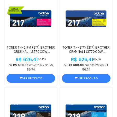
TONER TN-217M (217) BROTHER
TONER TN-217Y (217) BROTHER
ORIGINAL | L3770CDW,
ORIGINAL | L3770CDW,
L3750CDW, L3710CW,
L3750CDW, L3710CW,
R$ 626,41
R$ 626,41
no Pix
no Pix
L3270CDW, L3230CDW, HL-
L3270CDW, L3230CDW, HL-
L3210CW MAGENTA | PRODUTO
L3210CW AMARELO | PRODUTO
ou
R$ 680,88
em até 12x de R$
ou
R$ 680,88
em até 12x de R$
OFICIAL COM NF E
OFICIAL COM NF E
56,74
56,74
PROCEDÊNCIA
PROCEDÊNCIA
VER PRODUTO
VER PRODUTO