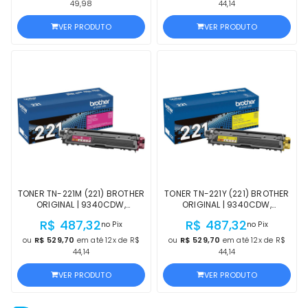
OFICIAL BROTHER COM NF E
PROCEDÊNCIA
49,98
44,14
PROCEDÊNCIA
VER PRODUTO
VER PRODUTO
TONER TN-221M (221) BROTHER
TONER TN-221Y (221) BROTHER
ORIGINAL | 9340CDW,
ORIGINAL | 9340CDW,
9330CDW, 9130CW, 3170CDW,
9330CDW, 9130CW, 3170CDW,
R$ 487,32
R$ 487,32
no Pix
no Pix
HL-3140CW MAGENTA |
HL-3140CW AMARELO |
PRODUTO OFICIAL BROTHER
PRODUTO OFICIAL BROTHER
ou
R$ 529,70
em até 12x de R$
ou
R$ 529,70
em até 12x de R$
COM NF E PROCEDÊNCIA
COM NF E PROCEDÊNCIA
44,14
44,14
VER PRODUTO
VER PRODUTO