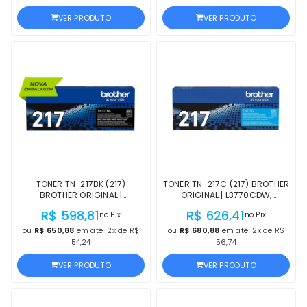
PROCEDÊNCIA
PROCEDÊNCIA
VER PRODUTO
VER PRODUTO
TONER TN-217BK (217)
TONER TN-217C (217) BROTHER
BROTHER ORIGINAL |
ORIGINAL | L3770CDW,
L3770CDW, L3750CDW,
L3750CDW, L3710CW,
R$ 598,81
R$ 626,41
no Pix
no Pix
L3710CW, L3270CDW,
L3270CDW, L3230CDW, HL-
L3230CDW, HL-L3210CW
L3210CW CIANO | PRODUTO
ou
R$ 650,88
em até 12x de R$
ou
R$ 680,88
em até 12x de R$
PRETO | PRODUTO OFICIAL COM
OFICIAL COM NF E
54,24
56,74
NF E PROCEDÊNCIA
PROCEDÊNCIA
VER PRODUTO
VER PRODUTO