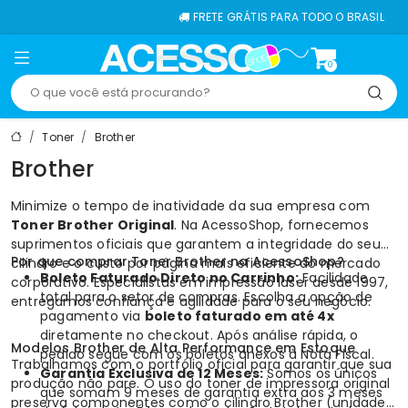
FRETE GRÁTIS PARA TODO O BRASIL
0
Toner
Brother
Brother
Minimize o tempo de inatividade da sua empresa com
Toner Brother Original
. Na
AcessoShop
, fornecemos
suprimentos oficiais que garantem a integridade do seu
Por que comprar Toner Brother na AcessoShop?
cilindro e o custo por página mais eficiente do mercado
Boleto Faturado Direto no Carrinho:
Facilidade
corporativo. Especialistas em impressão laser desde 1997,
total para o setor de compras. Escolha a opção de
entregamos confiança e agilidade para o seu negócio.
pagamento via
boleto faturado em até 4x
diretamente no checkout. Após análise rápida, o
Modelos Brother de Alta Performance em Estoque
pedido segue com os boletos anexos à Nota Fiscal.
Trabalhamos com o portfólio oficial para garantir que sua
Garantia Exclusiva de 12 Meses:
Somos os únicos
produção não pare. O uso do toner de impressora original
que somam 9 meses de garantia extra aos 3 meses
preserva componentes como o
cilindro Brother (unidade