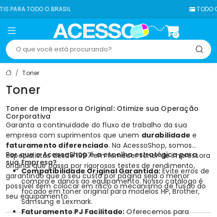
TODO O BRASIL
TODO O SITE EM 
0
Toner
Toner
Toner de Impressora Original: Otimize sua Operação
Corporativa
Garanta a continuidade do fluxo de trabalho da sua
empresa com suprimentos que unem
durabilidade
e
faturamento diferenciado
. Na AcessoShop, somos
Por que o AcessoShop é a escolha estratégica para
especialistas desde 1997 em fornecer
toner de impressora
sua Empresa?
original que passa por rigorosos testes de rendimento,
Compatibilidade Original Garantida:
Evite erros de
garantindo que o seu custo por página seja o menor
compra e danos ao equipamento. Nosso catálogo é
possível sem colocar em risco o mecanismo de fusão do
focado em
toner original
para modelos
HP
,
Brother
,
seu equipamento.
Samsung
e
Lexmark
.
Faturamento PJ Facilitado:
Oferecemos para