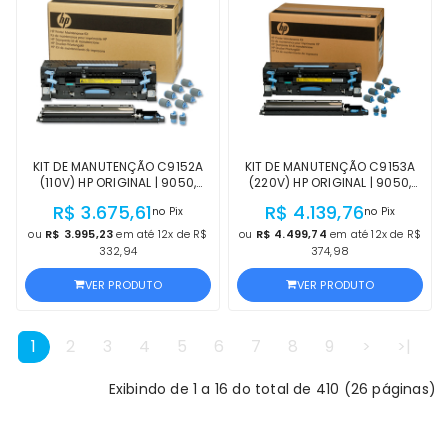
KIT DE MANUTENÇÃO C9152A
KIT DE MANUTENÇÃO C9153A
(110V) HP ORIGINAL | 9050,
(220V) HP ORIGINAL | 9050,
9040, 9000, M9040, 9050N,
9040, 9000, M9050, M9040,
R$ 3.675,61
R$ 4.139,76
no Pix
no Pix
9050DN, 9040N, 9040DN,
9050N, 9050DN, 9040N,
9000N, 9000L, 9000HNF,
9040DN, 9000N, 9000HNS,
ou
R$ 3.995,23
em até 12x de R$
ou
R$ 4.499,74
em até 12x de R$
9000DN | LACRADO HP
9000DN | LACRADO HP
332,94
374,98
VER PRODUTO
VER PRODUTO
1
2
3
4
5
6
7
8
9
>
>|
Exibindo de 1 a 16 do total de 410 (26 páginas)