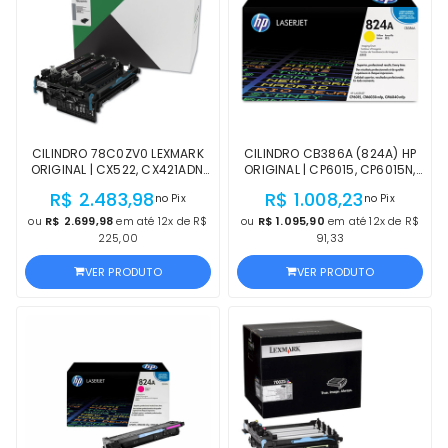
CILINDRO 78C0ZV0 LEXMARK
CILINDRO CB386A (824A) HP
ORIGINAL | CX522, CX421ADN,
ORIGINAL | CP6015, CP6015N,
CX625ADE, CX625, CX622,
CP6015X, CP6015XH, CP6015DN
R$ 2.483,98
R$ 1.008,23
no Pix
no Pix
CX522ADE, CX421, CS622,
AMARELO | PRODUTO OFICIAL
CS521DN, CS421DN, CX622ADE,
HP, COM NF, PROCEDÊNCIA E
ou
R$ 2.699,98
em até 12x de R$
ou
R$ 1.095,90
em até 12x de R$
CX521, CS421 COLOR
GARANTIA
225,00
91,33
VER PRODUTO
VER PRODUTO