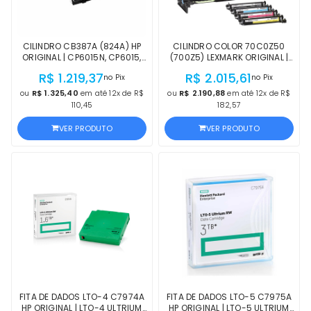
CILINDRO CB387A (824A) HP
CILINDRO COLOR 70C0Z50
ORIGINAL | CP6015N, CP6015,
(700Z5) LEXMARK ORIGINAL |
CP6015X, CP6015XH, CP6015DN
CX510, CX410, CX310, CS510,
R$ 1.219,37
R$ 2.015,61
no Pix
no Pix
MAGENTA | PRODUTO OFICIAL
CS410, CS310, CX510DHE,
HP, COM NF, PROCEDÊNCIA E
CX310DN, CS510DTE, CS410N,
ou
R$ 1.325,40
em até 12x de R$
ou
R$ 2.190,88
em até 12x de R$
GARANTIA
CS310DN | LACRADO
110,45
182,57
VER PRODUTO
VER PRODUTO
FITA DE DADOS LTO-4 C7974A
FITA DE DADOS LTO-5 C7975A
HP ORIGINAL | LTO-4 ULTRIUM
HP ORIGINAL | LTO-5 ULTRIUM