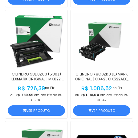
CILINDRO 58D0Z00 (580Z)
CILINDRO 78C0ZK0 LEXMARK
LEXMARK ORIGINAL | MX822,
ORIGINAL | CX421, CX522ADE,
MX722, MX721, MS823N,
CX625ADE, CX625, CX622,
R$ 726,39
R$ 1.086,52
no Pix
no Pix
MS821DN, MX826, MS826,
CX522, CX421ADN, CS622,
MS825, MS823, MS822, MS821,
CS521DN, CS421DN, CX622ADE,
ou
R$ 789,55
em até 12x de R$
ou
R$ 1.181,00
em até 12x de R$
MS725 | OFICIAL LEXMARK
CX521, CS421 PRETO
65,80
98,42
VER PRODUTO
VER PRODUTO