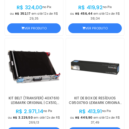
FITA DE DADOS LTO-4 |
FITA DE DADOS LTO-5 |
R$ 324,00
R$ 419,92
no Pix
no Pix
PRODUTO OFICIAL HP, COM NF,
PRODUTO OFICIAL HP, COM NF,
PROCEDÊNCIA E GARANTIA
PROCEDÊNCIA E GARANTIA
ou
R$ 352,17
em até 12x de R$
ou
R$ 456,44
em até 12x de R$
29,35
38,04
VER PRODUTO
VER PRODUTO
KIT BELT (TRANSFER) 40X7610
KIT DE BOX DE RESÍDUOS
LEXMARK ORIGINAL | CX510,
C950X76G LEXMARK ORIGINAL
CX410, CX310, CX517DE,
| X954, X952, X950, C950,
R$ 2.971,14
R$ 413,91
no Pix
no Pix
CX510DE, CX417DE, CX410DE,
X954DHE, X952DTE, X950DE,
CX310N, CX410DN, CS410DN,
C950DE | PRODUTO OFICIAL
ou
R$ 3.229,50
em até 12x de R$
ou
R$ 449,90
em até 12x de R$
CS310N, CS510DE
LEXMARK COM NF
269,13
37,49