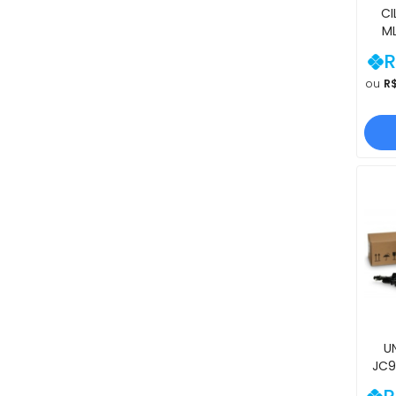
CI
M
OR
R
M
M53
ou
R$
S
U
JC9
SA