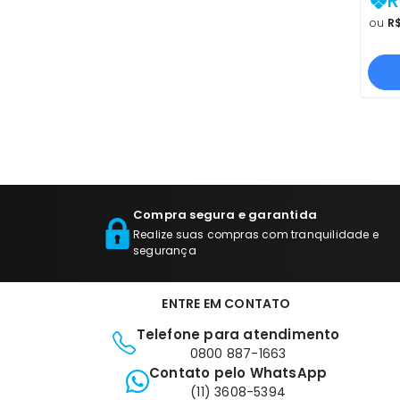
R
E778
ou
R$
PRO
N
Compra segura e garantida
Realize suas compras com tranquilidade e
segurança
ENTRE EM CONTATO
Telefone para atendimento
0800 887-1663
Contato pelo WhatsApp
(11) 3608-5394