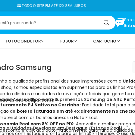
TODO O SITE EM ATÉ 12X SEM JUROS
FA
Prec
Entr
FOTOCONDUTOR
FUSOR
CARTUCHO
indro Samsung
ha a qualidade profissional das suas impressões com a
Unid
oShop
, somos especialistas em suprimentos para as linhas Pro
endo cilindros e unidades de revelação oficiais que garantem
enciais AcessoShop para Suprimentos Samsung de Alta Per
são do seu equipamento.
turamento PJ Nativo no Carrinho:
Facilidade total para o
pção de
boleto faturado em até 4x diretamente no check
material com os boletos anexos à Nota Fiscal.
onomia Real com 8% OFF no PIX:
Aproveite o melhor preço 
ros e Unidades Developer em Destaque (Estoque Real)
desconto é aplicado automaticamente, garantindo agilidade 
hamos com estoque pronto para as linhas Enterprise. O uso d