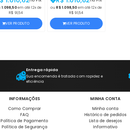
$ 1.010,62
R$ 1.010,62
30, E77825, E77428,
E77830, E77825, E77428,
E77422 CIANO |
E77422 PRETO |
 1.098,50
em até 12x de
ou
R$ 1.098,50
em até 12x de
R$ 91,54
R$ 91,54
DUTO OFICIAL, COM
PRODUTO OFICIAL, COM
F E PROCEDÊNCIA
NF E PROCEDÊNCIA
VER PRODUTO
VER PRODUTO
Entrega rápida
Sua encomenda é tratada com rapidez e
eficiência
INFORMAÇÕES
MINHA CONTA
Como Comprar
Minha conta
FAQ
Histórico de pedidos
Política de Pagamento
Lista de desejos
Política de Segurança
Informativo