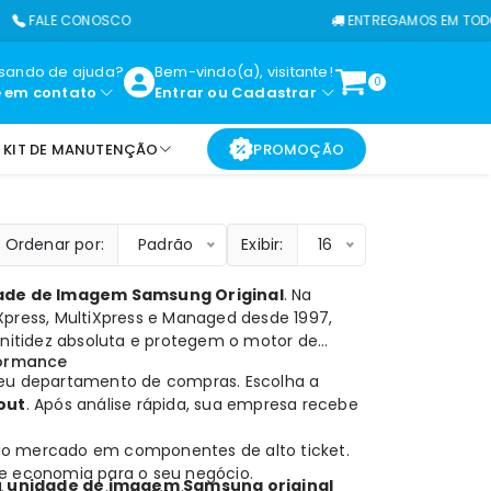
LE CONOSCO
ENTREGAMOS EM TODO O BR
isando de ajuda?
Bem-vindo(a), visitante!
0
e em contato
Entrar
ou
Cadastrar
KIT DE MANUTENÇÃO
PROMOÇÃO
Ordenar por:
Padrão
Exibir:
16
ade de Imagem Samsung Original
. Na
Xpress, MultiXpress e Managed desde 1997,
 nitidez absoluta e protegem o motor de
formance
 seu departamento de compras. Escolha a
out
. Após análise rápida, sua empresa recebe
do mercado em componentes de alto ticket.
e economia para o seu negócio.
a
unidade de imagem Samsung original