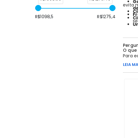
Ga
evita 
de
C
Fr
R$
1098,5
R$
1275,4
C
se
U
Pergun
O que 
Para e
comple
LEIA MA
carga 
prazo.
Como 
No
Ac
escolhe
permit
A uni
Não. 
transf
de amb