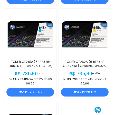
TONER CE261A (648A) HP
TONER CE262A (648A) HP
ORIGINAL | CP4525, CP4025,
ORIGINAL | CP4525, CP4025,
CP4525N, CP4525DN,
CP4525XH, CP4525N,
R$ 735,90
R$ 735,90
no Pix
no Pix
CP4025N, CP4025DN,
CP4525DN, CP4025N,
CP4525XH CIANO | PRODUTO
CP4025DN AMARELO |
ou
R$ 799,89
em até 12x de R$
ou
R$ 799,89
em até 12x de R$
OFICIAL HP, NF E PROCEDÊNCIA
PRODUTO OFICIAL HP, NF E
66,66
66,66
PROCEDÊNCIA
VER PRODUTO
VER PRODUTO