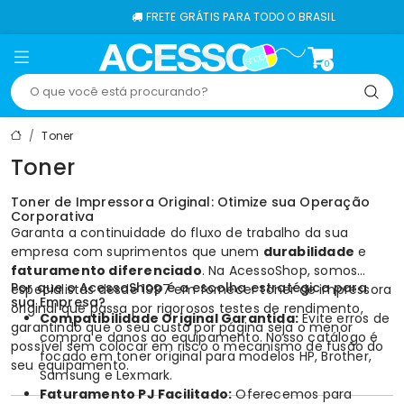
FRETE GRÁTIS PARA TODO O BRASIL
0
Toner
Toner
Toner de Impressora Original: Otimize sua Operação
Corporativa
Garanta a continuidade do fluxo de trabalho da sua
empresa com suprimentos que unem
durabilidade
e
faturamento diferenciado
. Na AcessoShop, somos
Por que o AcessoShop é a escolha estratégica para
especialistas desde 1997 em fornecer
toner de impressora
sua Empresa?
original que passa por rigorosos testes de rendimento,
Compatibilidade Original Garantida:
Evite erros de
garantindo que o seu custo por página seja o menor
compra e danos ao equipamento. Nosso catálogo é
possível sem colocar em risco o mecanismo de fusão do
focado em
toner original
para modelos
HP
,
Brother
,
seu equipamento.
Samsung
e
Lexmark
.
Faturamento PJ Facilitado:
Oferecemos para