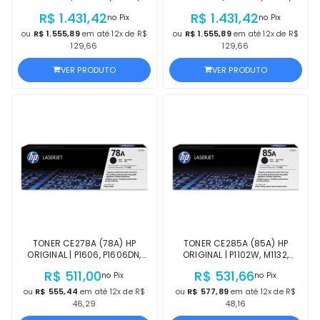
CP5525, CP5525XH, M750XH,
CP5520, CP5525XH, M750XH,
R$ 1.431,42
R$ 1.431,42
no Pix
no Pix
M750N, M750DN, CP5525N,
M750N, M750DN, CP5525N,
CP5525DN AMARELO |
CP5525DN MAGENTA |
ou
R$ 1.555,89
em até 12x de R$
ou
R$ 1.555,89
em até 12x de R$
PRODUTO OFICIAL HP C/
PRODUTO OFICIAL HP C/
129,66
129,66
GARANTIA
GARANTIA
VER PRODUTO
VER PRODUTO
TONER CE278A (78A) HP
TONER CE285A (85A) HP
ORIGINAL | P1606, P1606DN,
ORIGINAL | P1102W, M1132,
M1536DNF, P1566 PRETO |
M1217NFW, M1212NF, M1212,
R$ 511,00
R$ 531,66
no Pix
no Pix
PRODUTO OFICIAL HP COM NF,
M1132, M1212, P1102 | PRODUTO
PROCEDÊNCIA E GARANTIA DE 1
OFICIAL HP COM NF,
ou
R$ 555,44
em até 12x de R$
ou
R$ 577,89
em até 12x de R$
ANO
PROCEDÊNCIA E GARANTIA
46,29
48,16