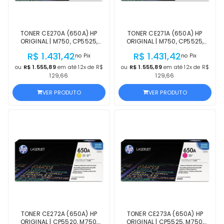
TONER CE270A (650A) HP
TONER CE271A (650A) HP
ORIGINAL | M750, CP5525,
ORIGINAL | M750, CP5525,
CP5525XH, M750XH, M750N,
CP5525XH, M750XH, M750N,
R$ 1.431,42
R$ 1.431,42
no Pix
no Pix
M750DN, CP5525N, CP5525DN,
M750DN, CP5525N, CP5525DN,
CP5520 PRETO | PRODUTO
CP5520 CIANO | PRODUTO
ou
R$ 1.555,89
em até 12x de R$
ou
R$ 1.555,89
em até 12x de R$
OFICIAL HP C/ NF
OFICIAL HP C/ NF
129,66
129,66
VER PRODUTO
VER PRODUTO
TONER CE272A (650A) HP
TONER CE273A (650A) HP
ORIGINAL | CP5520, M750,
ORIGINAL | CP5525, M750,