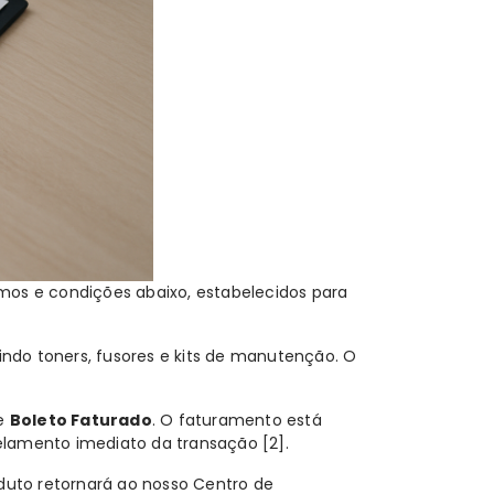
mos e condições abaixo, estabelecidos para
uindo
toners
,
fusores
e
kits de manutenção
. O
de
Boleto Faturado
. O faturamento está
ncelamento imediato da transação
[2]
.
roduto retornará ao nosso Centro de