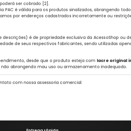
 poderá ser cobrado
[2]
.
via PAC
é válida para os produtos sinalizados, abrangendo todo 
zamos por endereços cadastrados incorretamente ou restriçõe
e descrições) é de propriedade exclusiva da AcessoShop ou de
iedade de seus respectivos fabricantes, sendo utilizadas ape
rependimento, desde que o produto esteja com
lacre original 
ão, não abrangendo mau uso ou armazenamento inadequado.
ntato com nossa assessoria comercial:
Entrega rápida