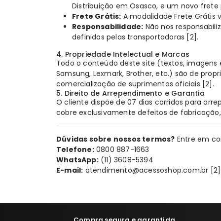
Distribuição em Osasco, e um novo frete
Frete Grátis:
A modalidade
Frete Grátis 
Responsabilidade:
Não nos responsabili
definidas pelas transportadoras
[2]
.
4. Propriedade Intelectual e Marcas
Todo o conteúdo deste site (textos, imagens 
Samsung, Lexmark, Brother, etc.) são de propr
comercialização de suprimentos oficiais
[2]
.
5. Direito de Arrependimento e Garantia
O cliente dispõe de 07 dias corridos para ar
cobre exclusivamente defeitos de fabricaç
Dúvidas sobre nossos termos?
Entre em co
Telefone:
0800 887-1663
WhatsApp:
(11) 3608-5394
E-mail:
atendimento@acessoshop.com.br
[2]
Compra segura e garantida