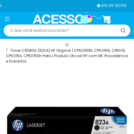
8% OFF NO PIX
0
Toner CB380A (823A) HP Original | CP6015DN, CP6015N, CP6015,
CP6015X, CP6015XH Preto | Produto Oficial HP, com NF, Procedência
e Garantia