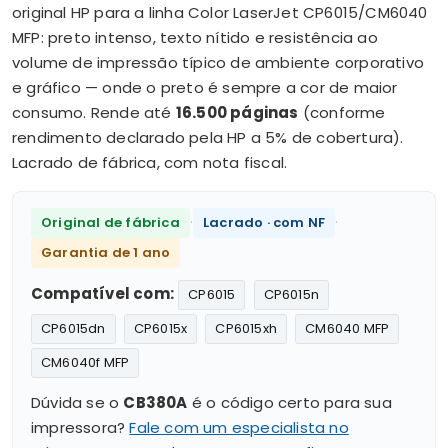
original HP para a linha Color LaserJet CP6015/CM6040
MFP: preto intenso, texto nítido e resistência ao
volume de impressão típico de ambiente corporativo
e gráfico — onde o preto é sempre a cor de maior
consumo. Rende até
16.500 páginas
(conforme
rendimento declarado pela HP a 5% de cobertura).
Lacrado de fábrica, com nota fiscal.
·
·
Original de fábrica
Lacrado · com NF
Garantia de 1 ano
Compatível com:
CP6015
CP6015n
CP6015dn
CP6015x
CP6015xh
CM6040 MFP
CM6040f MFP
Dúvida se o
CB380A
é o código certo para sua
impressora?
Fale com um especialista no