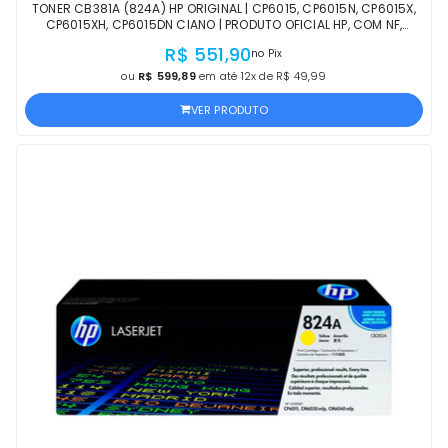
TONER CB381A (824A) HP ORIGINAL | CP6015, CP6015N, CP6015X,
CP6015XH, CP6015DN CIANO | PRODUTO OFICIAL HP, COM NF,
PROCEDÊNCIA E GARANTIA
R$ 551,90
no Pix
ou
R$ 599,89
em até 12x de R$ 49,99
VER PRODUTO