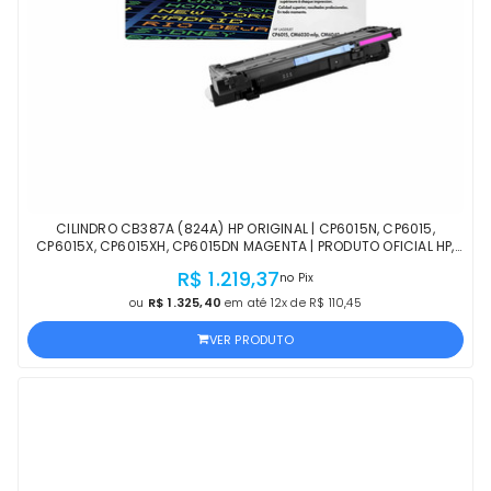
CILINDRO CB387A (824A) HP ORIGINAL | CP6015N, CP6015,
CP6015X, CP6015XH, CP6015DN MAGENTA | PRODUTO OFICIAL HP,
COM NF, PROCEDÊNCIA E GARANTIA
R$ 1.219,37
no Pix
ou
R$ 1.325,40
em até 12x de R$ 110,45
VER PRODUTO