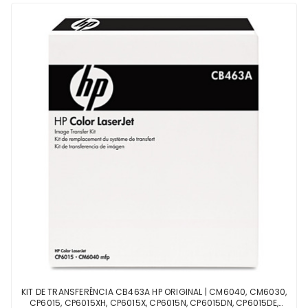
KIT DE TRANSFERÊNCIA CB463A HP ORIGINAL | CM6040, CM6030,
CP6015, CP6015XH, CP6015X, CP6015N, CP6015DN, CP6015DE,