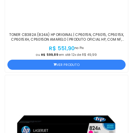
TONER CB382A (824A) HP ORIGINAL | CP6015N, CP6015, CP6015X,
CP6015XH, CP6015DN AMARELO | PRODUTO OFICIAL HP, COM NF,
PROCEDÊNCIA E GARANTIA
R$ 551,90
no Pix
ou
R$ 599,89
em até 12x de R$ 49,99
VER PRODUTO