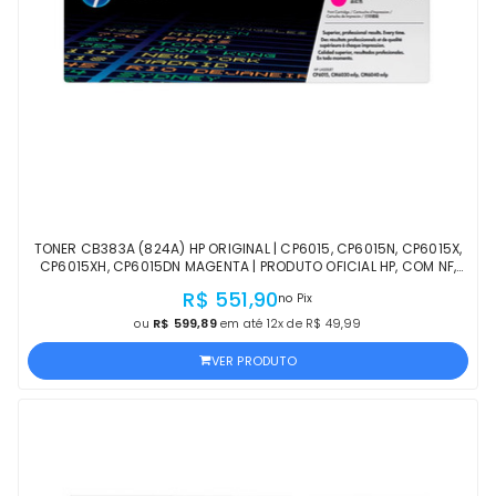
TONER CB383A (824A) HP ORIGINAL | CP6015, CP6015N, CP6015X,
CP6015XH, CP6015DN MAGENTA | PRODUTO OFICIAL HP, COM NF,
PROCEDÊNCIA E GARANTIA
R$ 551,90
no Pix
ou
R$ 599,89
em até 12x de R$ 49,99
VER PRODUTO