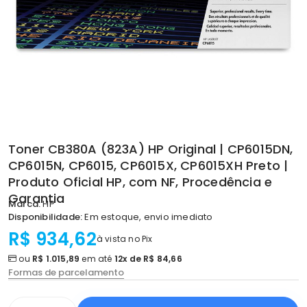
Toner CB380A (823A) HP Original | CP6015DN,
CP6015N, CP6015, CP6015X, CP6015XH Preto |
Produto Oficial HP, com NF, Procedência e
Garantia
Marca:
HP
Disponibilidade:
Em estoque, envio imediato
R$ 934,62
à vista no Pix
ou
R$ 1.015,89
em até
12x de R$ 84,66
Formas de parcelamento