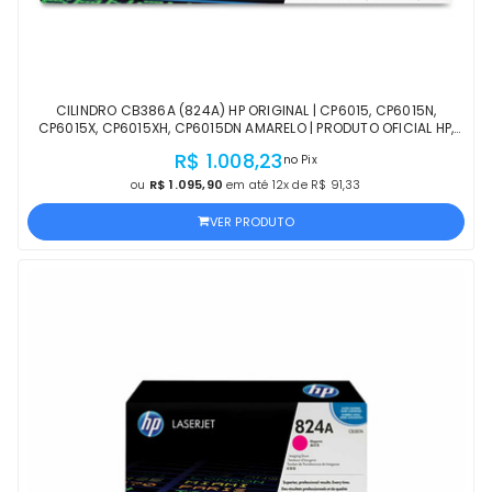
CILINDRO CB386A (824A) HP ORIGINAL | CP6015, CP6015N,
CP6015X, CP6015XH, CP6015DN AMARELO | PRODUTO OFICIAL HP,
COM NF, PROCEDÊNCIA E GARANTIA
R$ 1.008,23
no Pix
ou
R$ 1.095,90
em até 12x de R$ 91,33
VER PRODUTO