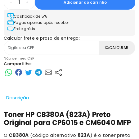
-
+
Adicionar ao carrinho
Cashback de 5%
Pague apenas após receber
Frete grátis
Calcular frete e prazo de entrega:
CALCULAR
Não sei meu CEP
Compartilhe:
Descrição
Toner HP CB380A (823A) Preto
Original para CP6015 e CM6040 MFP
O
CB380A
(código alternativo
823A
) é o toner preto