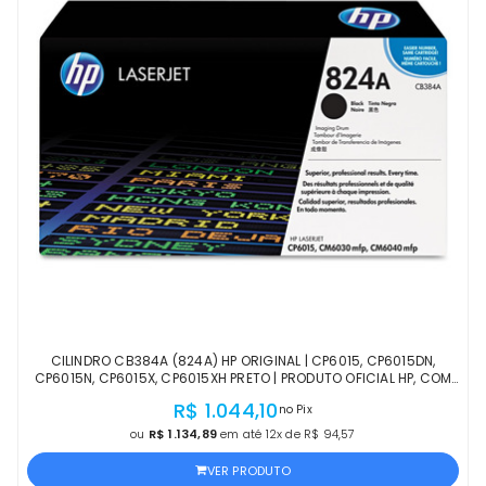
CILINDRO CB384A (824A) HP ORIGINAL | CP6015, CP6015DN,
CP6015N, CP6015X, CP6015XH PRETO | PRODUTO OFICIAL HP, COM
NF, PROCEDÊNCIA E GARANTIA
R$ 1.044,10
no Pix
ou
R$ 1.134,89
em até 12x de R$ 94,57
VER PRODUTO