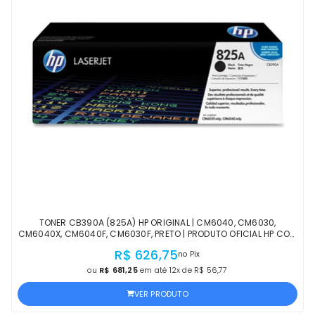
TONER CB390A (825A) HP ORIGINAL | CM6040, CM6030,
CM6040X, CM6040F, CM6030F, PRETO | PRODUTO OFICIAL HP COM
NF, PROCEDÊNCIA E GARANTIA DE 1 ANO
R$ 626,75
no Pix
ou
R$ 681,25
em até 12x de R$ 56,77
VER PRODUTO