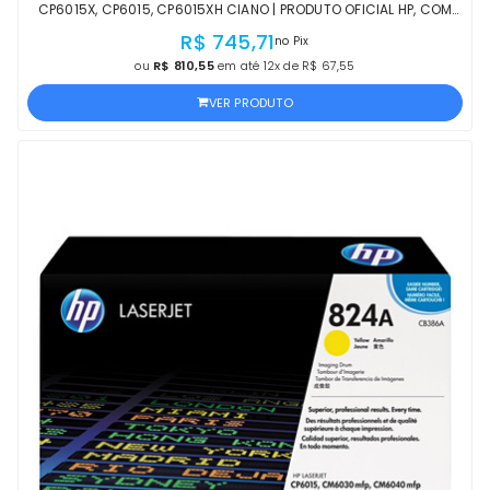
CP6015X, CP6015, CP6015XH CIANO | PRODUTO OFICIAL HP, COM
NF, PROCEDÊNCIA E GARANTIA
R$ 745,71
no Pix
ou
R$ 810,55
em até 12x de R$ 67,55
VER PRODUTO