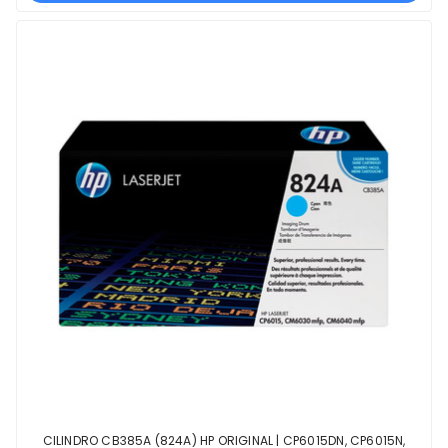
CILINDRO CB385A (824A) HP ORIGINAL | CP6015DN, CP6015N,