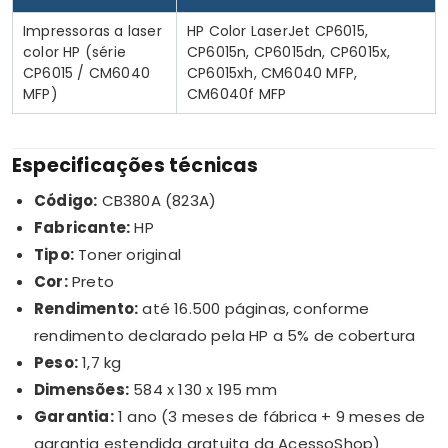
Impressoras a laser
HP Color LaserJet CP6015,
color HP (série
CP6015n, CP6015dn, CP6015x,
CP6015 / CM6040
CP6015xh, CM6040 MFP,
MFP)
CM6040f MFP
Especificações técnicas
Código:
CB380A (823A)
Fabricante:
HP
Tipo:
Toner original
Cor:
Preto
Rendimento:
até 16.500 páginas, conforme
rendimento declarado pela HP a 5% de cobertura
Peso:
1,7 kg
Dimensões:
584 x 130 x 195 mm
Garantia:
1 ano (3 meses de fábrica + 9 meses de
garantia estendida gratuita da AcessoShop)