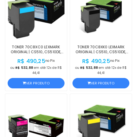
TONER 70C8XC0 LEXMARK
TONER 70C8XK0 LEXMARK
ORIGINAL | CS510, CS510DE,
ORIGINAL | CS510, CS510DE,
CS510DTE CIANO | PRODUTO
CS510DTE PRETO | PRODUTO
R$ 490,25
R$ 490,25
no Pix
no Pix
OFICIAL LEXMARK, COM NF,
OFICIAL LEXMARK, COM NF,
PROCEDÊNCIA E GARANTIA
PROCEDÊNCIA E GARANTIA
ou
R$ 532,88
em até 12x de R$
ou
R$ 532,88
em até 12x de R$
44,41
44,41
VER PRODUTO
VER PRODUTO