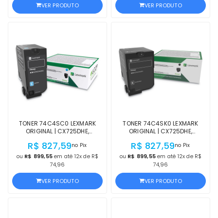
VER PRODUTO
VER PRODUTO
TONER 74C4SC0 LEXMARK
TONER 74C4SK0 LEXMARK
ORIGINAL | CX725DHE,
ORIGINAL | CX725DHE,
CX725DE, CS720DTE, CS720DE,
CX725DE, CS720DTE, CS720DE,
R$ 827,59
R$ 827,59
no Pix
no Pix
CS725DTE, CS725DE, CX725,
CS725DTE, CS725DE, CX725,
CX720, CS725, CS720 CIANO |
CX720, CS725, CS720 PRETO |
ou
R$ 899,55
em até 12x de R$
ou
R$ 899,55
em até 12x de R$
OFICIAL LEXMARK LACRADO
OFICIAL LEXMARK LACRADO
74,96
74,96
VER PRODUTO
VER PRODUTO