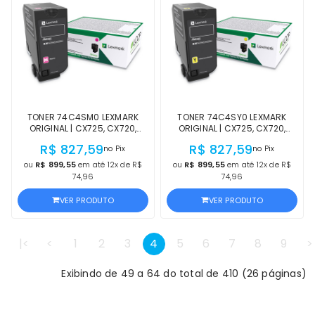
TONER 74C4SM0 LEXMARK
TONER 74C4SY0 LEXMARK
ORIGINAL | CX725, CX720,
ORIGINAL | CX725, CX720,
CX725DTH, CX725DHE,
CS725, CX725DTH, CX725DHE,
R$ 827,59
R$ 827,59
no Pix
no Pix
CX725DE, CS720DTE, CS720DE,
CX725DE, CS720DTE, CS720DE,
CS725DTE, CS725DE, CS725,
CS725DTE, CS725DE, CS720
ou
R$ 899,55
em até 12x de R$
ou
R$ 899,55
em até 12x de R$
CS720 MAGENTA OFICIAL
AMARELO OFICIAL LEXMARK
74,96
74,96
LEXMARK
VER PRODUTO
VER PRODUTO
|<
<
1
2
3
4
5
6
7
8
9
>
Exibindo de 49 a 64 do total de 410 (26 páginas)