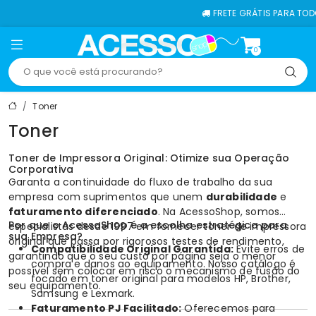
FRETE GRÁTIS PARA TODO O BRASI
0
Toner
Toner
Toner de Impressora Original: Otimize sua Operação
Corporativa
Garanta a continuidade do fluxo de trabalho da sua
empresa com suprimentos que unem
durabilidade
e
faturamento diferenciado
. Na AcessoShop, somos
Por que o AcessoShop é a escolha estratégica para
especialistas desde 1997 em fornecer
toner de impressora
sua Empresa?
original que passa por rigorosos testes de rendimento,
Compatibilidade Original Garantida:
Evite erros de
garantindo que o seu custo por página seja o menor
compra e danos ao equipamento. Nosso catálogo é
possível sem colocar em risco o mecanismo de fusão do
focado em
toner original
para modelos
HP
,
Brother
,
seu equipamento.
Samsung
e
Lexmark
.
Faturamento PJ Facilitado:
Oferecemos para