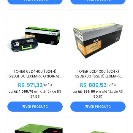
TONER 62D4H00 (624H)
TONER 62D4X00 (624X)
62DBH00 LEXMARK ORIGINAL |
62DBX00 (62BX) LEXMARK
MX812, MX811, MX810, MX711,
ORIGINAL | MX812, MX811,
R$ 971,32
R$ 889,53
no Pix
no Pix
MX710/ MX812DXME, MX811DTE,
MX810, MX711, MX812DXE,
MX811DE, MX810DE, MX711DTHE,
MX812DTE, MX812DE, MX811DFE,
ou
R$ 1.055,78
em até 12x de R$
ou
R$ 966,88
em até 12x de R$
MX710DE | LACRADO
MX810DFE, MX711DE | LACRADO
87,98
80,57
VER PRODUTO
VER PRODUTO