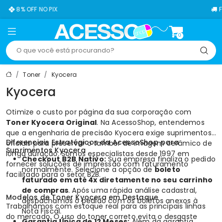
8% OFF NO PIX
FRETE
0
Toner
Kyocera
Kyocera
Otimize o custo por página da sua corporação com
Toner Kyocera Original
. Na
AcessoShop
, entendemos
que a engenharia de precisão Kyocera exige suprimentos
Diferenciais Estratégicos da AcessoShop para
oficiais para preservar o tambor de imagem cerâmico de
Suprimentos Kyocera
longa duração. Somos especialistas desde 1997 em
Checkout B2B Nativo:
Sua empresa finaliza o pedido
fornecer soluções de impressão com faturamento
normalmente. Selecione a opção de
boleto
facilitado para o setor B2B.
faturado em até 4x diretamente no seu carrinho
de compras
. Após uma rápida análise cadastral,
Modelos de Toner Kyocera em Destaque
despachamos o pedido com os boletos anexos à
Trabalhamos com estoque real para as principais linhas
Nota Fiscal.
do mercado. O uso do toner correto evita o desgaste
Garantia Única de 12 Meses:
Além da garantia