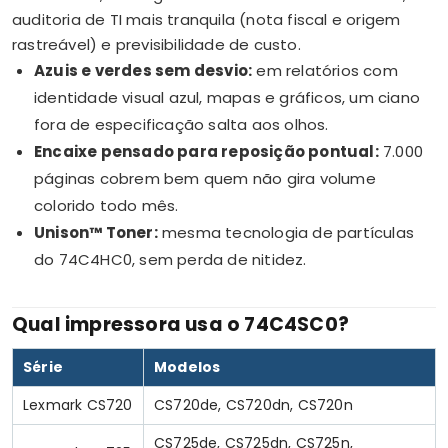
auditoria de TI mais tranquila (nota fiscal e origem
rastreável) e previsibilidade de custo.
Azuis e verdes sem desvio:
em relatórios com
identidade visual azul, mapas e gráficos, um ciano
fora de especificação salta aos olhos.
Encaixe pensado para reposição pontual:
7.000
páginas cobrem bem quem não gira volume
colorido todo mês.
Unison™ Toner:
mesma tecnologia de partículas
do 74C4HC0, sem perda de nitidez.
Qual impressora usa o 74C4SC0?
Série
Modelos
Lexmark CS720
CS720de, CS720dn, CS720n
CS725de, CS725dn, CS725n,