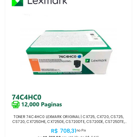
TONER 74C4HC0 LEXMARK ORIGINAL | CX725, CX720, CS725,
CS720, CX725DHE, CX725DE, CS720DTE, CS720DE, CS725DTE,
CS725DE CIANO | OFICIAL LEXMARK LACRADO
R$ 708,31
no Pix