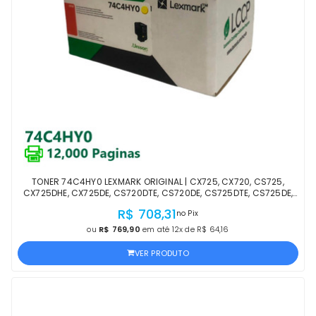
TONER 74C4HY0 LEXMARK ORIGINAL | CX725, CX720, CS725,
CX725DHE, CX725DE, CS720DTE, CS720DE, CS725DTE, CS725DE,
CS720 AMARELO | OFICIAL LEXMARK LACRADO
R$ 708,31
no Pix
ou
R$ 769,90
em até 12x de R$ 64,16
VER PRODUTO