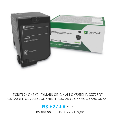
TONER 74C4SK0 LEXMARK ORIGINAL | CX725DHE, CX725DE,
CS720DTE, CS720DE, CS725DTE, CS725DE, CX725, CX720, CS725,
CS720 PRETO | OFICIAL LEXMARK LACRADO
R$ 827,59
no Pix
ou
R$ 899,55
em até 12x de R$ 74,96