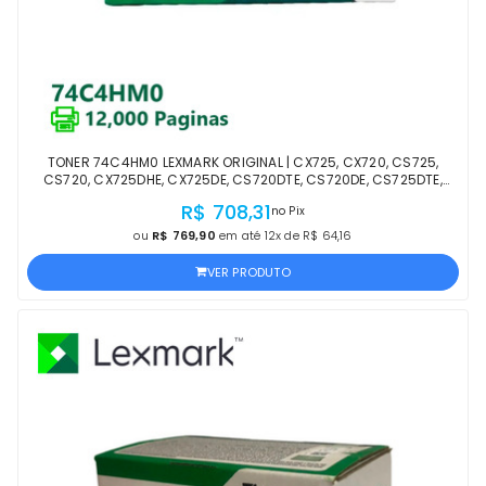
TONER 74C4HM0 LEXMARK ORIGINAL | CX725, CX720, CS725,
CS720, CX725DHE, CX725DE, CS720DTE, CS720DE, CS725DTE,
CS725DE MAGENTA | OFICIAL LEXMARK LACRADO
R$ 708,31
no Pix
ou
R$ 769,90
em até 12x de R$ 64,16
VER PRODUTO