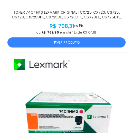
TONER 74C4HK0 LEXMARK ORIGINAL | CX725, CX720, CS725,
CS720, CX725DHE, CX725DE, CS720DTE, CS720DE, CS725DTE,
CS725DE PRETO | OFICIAL LEXMARK LACRADO
R$ 708,31
no Pix
ou
R$ 769,90
em até 12x de R$ 64,16
VER PRODUTO