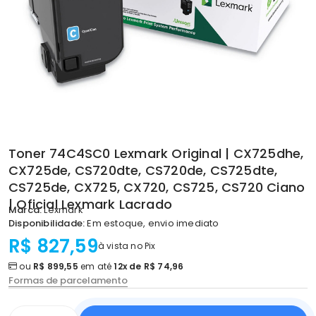
Toner 74C4SC0 Lexmark Original | CX725dhe,
CX725de, CS720dte, CS720de, CS725dte,
CS725de, CX725, CX720, CS725, CS720 Ciano
| Oficial Lexmark Lacrado
Marca:
Lexmark
Disponibilidade:
Em estoque, envio imediato
R$ 827,59
à vista no Pix
ou
R$ 899,55
em até
12x de R$ 74,96
Formas de parcelamento