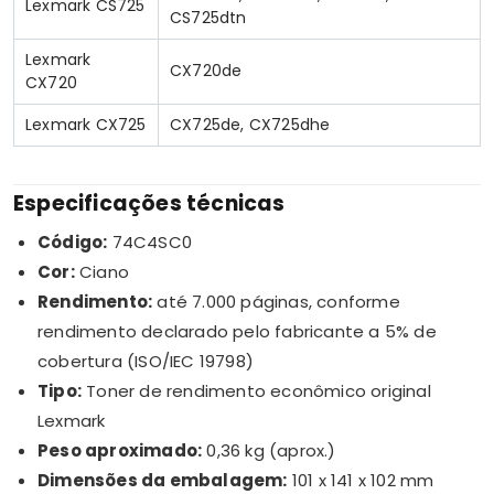
Lexmark CS725
CS725dtn
Lexmark
CX720de
CX720
Lexmark CX725
CX725de, CX725dhe
Especificações técnicas
Código:
74C4SC0
Cor:
Ciano
Rendimento:
até 7.000 páginas, conforme
rendimento declarado pelo fabricante a 5% de
cobertura (ISO/IEC 19798)
Tipo:
Toner de rendimento econômico original
Lexmark
Peso aproximado:
0,36 kg (aprox.)
Dimensões da embalagem:
101 x 141 x 102 mm