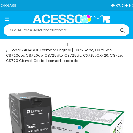
8% OFF NO PIX
0
Toner 74C4SC0 Lexmark Original | CX725dhe, CX725de,
CS720dte, CS720de, CS725dte, CS725de, CX725, CX720, CS725,
CS720 Ciano | Oficial Lexmark Lacrado