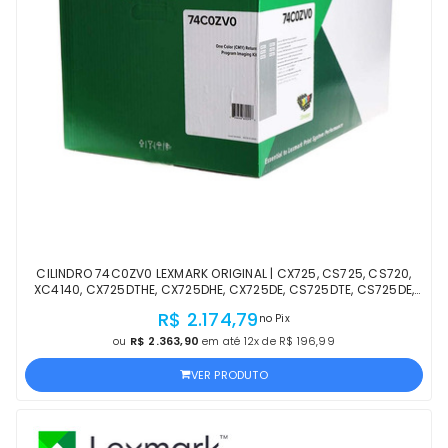
CILINDRO 74C0ZV0 LEXMARK ORIGINAL | CX725, CS725, CS720,
XC4140, CX725DTHE, CX725DHE, CX725DE, CS725DTE, CS725DE,
CS720DTE, CS720DE | LACRADO
R$ 2.174,79
no Pix
ou
R$ 2.363,90
em até 12x de R$ 196,99
VER PRODUTO