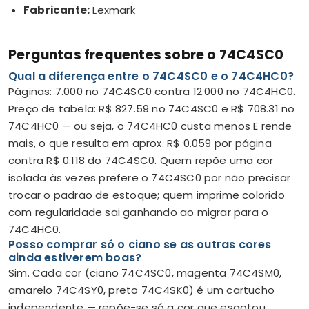
Fabricante:
Lexmark
Perguntas frequentes sobre o 74C4SC0
Qual a diferença entre o 74C4SC0 e o 74C4HC0?
Páginas: 7.000 no 74C4SC0 contra 12.000 no 74C4HC0.
Preço de tabela: R$ 827.59 no 74C4SC0 e R$ 708.31 no
74C4HC0 — ou seja, o 74C4HC0 custa menos E rende
mais, o que resulta em aprox. R$ 0.059 por página
contra R$ 0.118 do 74C4SC0. Quem repõe uma cor
isolada às vezes prefere o 74C4SC0 por não precisar
trocar o padrão de estoque; quem imprime colorido
com regularidade sai ganhando ao migrar para o
74C4HC0.
Posso comprar só o ciano se as outras cores
ainda estiverem boas?
Sim. Cada cor (ciano 74C4SC0, magenta 74C4SM0,
amarelo 74C4SY0, preto 74C4SK0) é um cartucho
independente — repõe-se só a cor que esgotou.