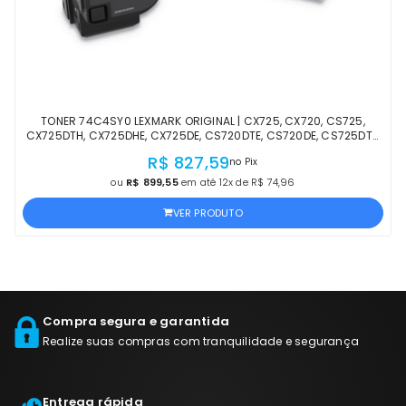
TONER 74C4SY0 LEXMARK ORIGINAL | CX725, CX720, CS725,
CX725DTH, CX725DHE, CX725DE, CS720DTE, CS720DE, CS725DTE,
CS725DE, CS720 AMARELO OFICIAL LEXMARK
R$ 827,59
no Pix
ou
R$ 899,55
em até 12x de R$ 74,96
VER PRODUTO
Compra segura e garantida
Realize suas compras com tranquilidade e segurança
Entrega rápida