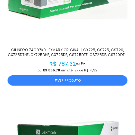
CILINDRO 74C0ZK0 LEXMARK ORIGINAL | CX725, CS725, CS720,
CX725DTHE, CX725DHE, CX725DE, CS725DTE, CS725DE, CS720DTE,
CS720DE, C4150 COM NF | LACRADO
R$ 787,32
no Pix
ou
R$ 855,78
em até 12x de R$ 71,32
VER PRODUTO