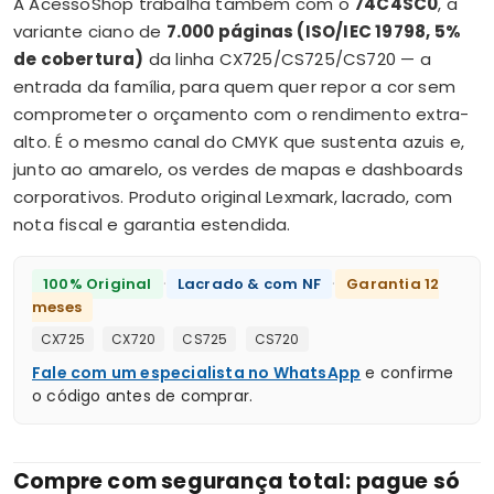
A AcessoShop trabalha também com o
74C4SC0
, a
variante ciano de
7.000 páginas (ISO/IEC 19798, 5%
de cobertura)
da linha CX725/CS725/CS720 — a
entrada da família, para quem quer repor a cor sem
comprometer o orçamento com o rendimento extra-
alto. É o mesmo canal do CMYK que sustenta azuis e,
junto ao amarelo, os verdes de mapas e dashboards
corporativos. Produto original Lexmark, lacrado, com
nota fiscal e garantia estendida.
·
·
100% Original
Lacrado & com NF
Garantia 12
meses
CX725
CX720
CS725
CS720
Fale com um especialista no WhatsApp
e confirme
o código antes de comprar.
Compre com segurança total: pague só