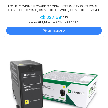
TONER 74C4SM0 LEXMARK ORIGINAL | CX725, CX720, CX725DTH,
CX725DHE, CX725DE, CS720DTE, CS720DE, CS725DTE, CS725DE,
CS725, CS720 MAGENTA OFICIAL LEXMARK
R$ 827,59
no Pix
ou
R$ 899,55
em até 12x de R$ 74,96
VER PRODUTO