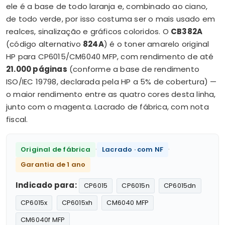
ele é a base de todo laranja e, combinado ao ciano,
de todo verde, por isso costuma ser o mais usado em
realces, sinalização e gráficos coloridos. O
CB382A
(código alternativo
824A
) é o toner amarelo original
HP para CP6015/CM6040 MFP, com rendimento de até
21.000 páginas
(conforme a base de rendimento
ISO/IEC 19798, declarada pela HP a 5% de cobertura) —
o maior rendimento entre as quatro cores desta linha,
junto com o magenta. Lacrado de fábrica, com nota
fiscal.
·
·
Original de fábrica
Lacrado · com NF
Garantia de 1 ano
Indicado para:
CP6015
CP6015n
CP6015dn
CP6015x
CP6015xh
CM6040 MFP
CM6040f MFP