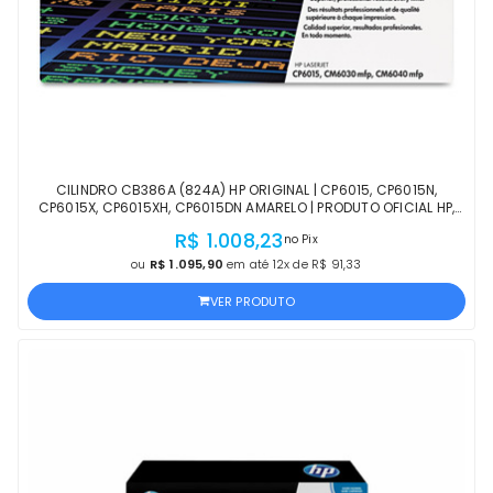
CILINDRO CB386A (824A) HP ORIGINAL | CP6015, CP6015N,
CP6015X, CP6015XH, CP6015DN AMARELO | PRODUTO OFICIAL HP,
COM NF, PROCEDÊNCIA E GARANTIA
R$ 1.008,23
no Pix
ou
R$ 1.095,90
em até 12x de R$ 91,33
VER PRODUTO