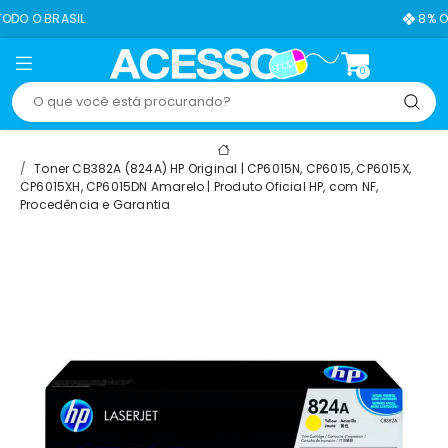
8% OFF NO PIX
0
Toner CB382A (824A) HP Original | CP6015N, CP6015, CP6015X,
CP6015XH, CP6015DN Amarelo | Produto Oficial HP, com NF,
Procedência e Garantia