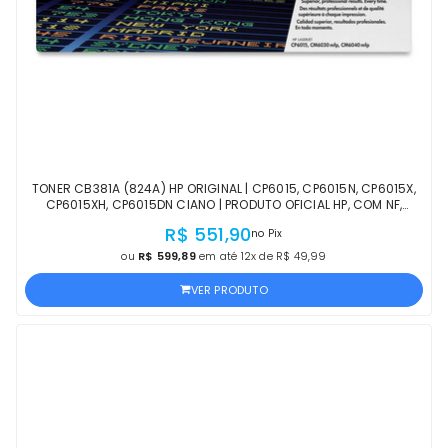
TONER CB381A (824A) HP ORIGINAL | CP6015, CP6015N, CP6015X,
CP6015XH, CP6015DN CIANO | PRODUTO OFICIAL HP, COM NF,
PROCEDÊNCIA E GARANTIA
R$ 551,90
no Pix
ou
R$ 599,89
em até 12x de R$ 49,99
VER PRODUTO