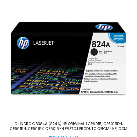
CILINDRO CB384A (824A) HP ORIGINAL | CP6015, CP6015DN,
CP6015N, CP6015X, CP6015XH PRETO | PRODUTO OFICIAL HP, COM
NF, PROCEDÊNCIA E GARANTIA