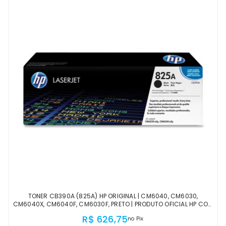
TONER CB390A (825A) HP ORIGINAL | CM6040, CM6030,
CM6040X, CM6040F, CM6030F, PRETO | PRODUTO OFICIAL HP COM
NF, PROCEDÊNCIA E GARANTIA DE 1 ANO
R$ 626,75
no Pix