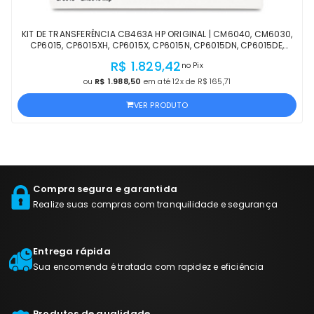
KIT DE TRANSFERÊNCIA CB463A HP ORIGINAL | CM6040, CM6030,
CP6015, CP6015XH, CP6015X, CP6015N, CP6015DN, CP6015DE,
CM6040X, CM6040F, CM6030F | LACRADO
R$ 1.829,42
no Pix
ou
R$ 1.988,50
em até 12x de R$ 165,71
VER PRODUTO
Compra segura e garantida
Realize suas compras com tranquilidade e segurança
Entrega rápida
Sua encomenda é tratada com rapidez e eficiência
Produtos de qualidade