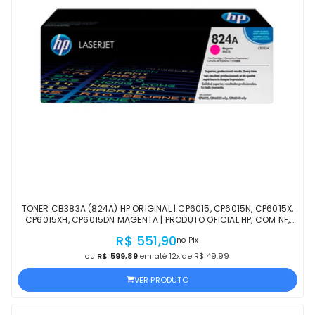
TONER CB383A (824A) HP ORIGINAL | CP6015, CP6015N, CP6015X,
CP6015XH, CP6015DN MAGENTA | PRODUTO OFICIAL HP, COM NF,
PROCEDÊNCIA E GARANTIA
R$ 551,90
no Pix
ou
R$ 599,89
em até 12x de R$ 49,99
VER PRODUTO