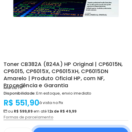
Toner CB382A (824A) HP Original | CP6015N,
CP6015, CP6015X, CP6015XH, CP6015DN
Amarelo | Produto Oficial HP, com NF,
Procedência e Garantia
Marca:
HP
Disponibilidade:
Em estoque, envio imediato
R$ 551,90
à vista no Pix
ou
R$ 599,89
em até
12x de R$ 49,99
Formas de parcelamento