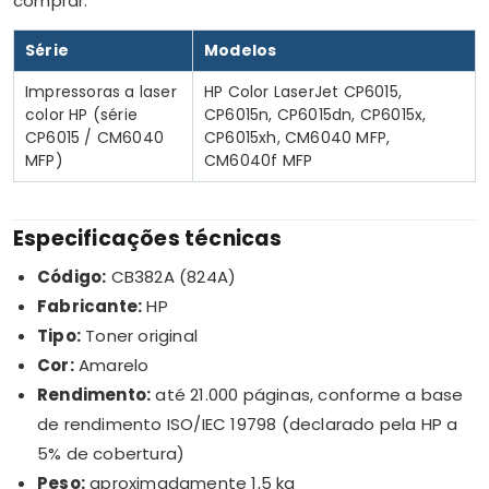
comprar:
Série
Modelos
Impressoras a laser
HP Color LaserJet CP6015,
color HP (série
CP6015n, CP6015dn, CP6015x,
CP6015 / CM6040
CP6015xh, CM6040 MFP,
MFP)
CM6040f MFP
Especificações técnicas
Código:
CB382A (824A)
Fabricante:
HP
Tipo:
Toner original
Cor:
Amarelo
Rendimento:
até 21.000 páginas, conforme a base
de rendimento ISO/IEC 19798 (declarado pela HP a
5% de cobertura)
Peso:
aproximadamente 1,5 kg