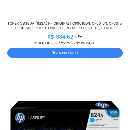
TONER CB380A (823A) HP ORIGINAL | CP6015DN, CP6015N, CP6015,
CP6015X, CP6015XH PRETO | PRODUTO OFICIAL HP, COM NF,
PROCEDÊNCIA E GARANTIA
R$ 934,62
no Pix
ou
R$ 1.015,89
em até 12x de R$ 84,66
VER PRODUTO