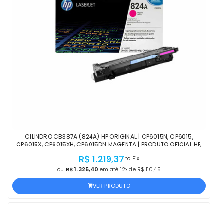
CILINDRO CB387A (824A) HP ORIGINAL | CP6015N, CP6015,
CP6015X, CP6015XH, CP6015DN MAGENTA | PRODUTO OFICIAL HP,
COM NF, PROCEDÊNCIA E GARANTIA
R$ 1.219,37
no Pix
ou
R$ 1.325,40
em até 12x de R$ 110,45
VER PRODUTO