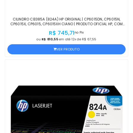
CILINDRO CB385A (824A) HP ORIGINAL | CP6015DN, CP6015N,
CP6015X, CP6015, CP6015XH CIANO | PRODUTO OFICIAL HP, COM
NF, PROCEDÊNCIA E GARANTIA
R$ 745,71
no Pix
ou
R$ 810,55
em até 12x de R$ 67,55
VER PRODUTO