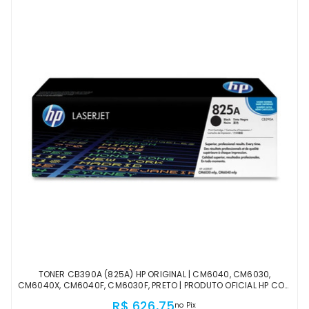
TONER CB390A (825A) HP ORIGINAL | CM6040, CM6030,
CM6040X, CM6040F, CM6030F, PRETO | PRODUTO OFICIAL HP COM
NF, PROCEDÊNCIA E GARANTIA DE 1 ANO
R$ 626,75
no Pix