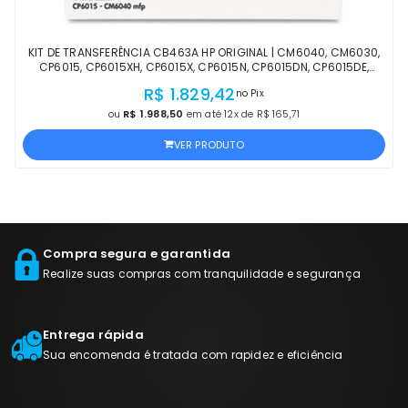
KIT DE TRANSFERÊNCIA CB463A HP ORIGINAL | CM6040, CM6030,
CP6015, CP6015XH, CP6015X, CP6015N, CP6015DN, CP6015DE,
CM6040X, CM6040F, CM6030F | LACRADO
R$ 1.829,42
no Pix
ou
R$ 1.988,50
em até 12x de R$ 165,71
VER PRODUTO
Compra segura e garantida
Realize suas compras com tranquilidade e segurança
Entrega rápida
Sua encomenda é tratada com rapidez e eficiência