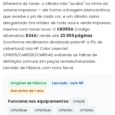
Diferente do toner, o cilindro não "acaba" no ritmo do
volume impresso — ele forma a imagem eletrostática
que recebe o pó de cada cor, e um cilindro ciano
desgastado tira nitidez de todo azul e verde impresso,
mesmo com toner novo. O
CB385A
(código
alternativo
824A
) rende até
23.000 páginas
(conforme rendimento declarado pela HP a 5% de
cobertura) nas HP Color LaserJet
CP6015/CM6030/CM6040, evitando as falhas de
definição comuns em peças remanufaturadas.
Lacrado de fábrica, com nota fiscal.
·
·
Original de fábrica
Lacrado · com NF
Garantia de 1 ano
Funciona nos equipamentos:
CP6015
CP6015de
CP6015dn
CP6015n
CP6015x