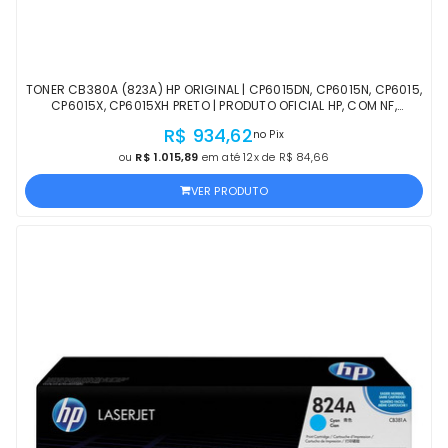
TONER CB380A (823A) HP ORIGINAL | CP6015DN, CP6015N, CP6015,
CP6015X, CP6015XH PRETO | PRODUTO OFICIAL HP, COM NF,
PROCEDÊNCIA E GARANTIA
R$ 934,62
no Pix
ou
R$ 1.015,89
em até 12x de R$ 84,66
VER PRODUTO