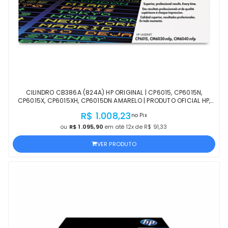
CILINDRO CB386A (824A) HP ORIGINAL | CP6015, CP6015N,
CP6015X, CP6015XH, CP6015DN AMARELO | PRODUTO OFICIAL HP,
COM NF, PROCEDÊNCIA E GARANTIA
R$ 1.008,23
no Pix
ou
R$ 1.095,90
em até 12x de R$ 91,33
VER PRODUTO