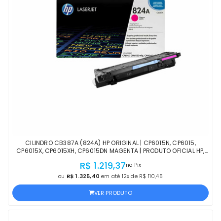
CILINDRO CB387A (824A) HP ORIGINAL | CP6015N, CP6015,
CP6015X, CP6015XH, CP6015DN MAGENTA | PRODUTO OFICIAL HP,
COM NF, PROCEDÊNCIA E GARANTIA
R$ 1.219,37
no Pix
ou
R$ 1.325,40
em até 12x de R$ 110,45
VER PRODUTO