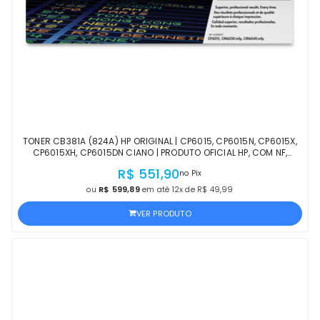
TONER CB381A (824A) HP ORIGINAL | CP6015, CP6015N, CP6015X,
CP6015XH, CP6015DN CIANO | PRODUTO OFICIAL HP, COM NF,
PROCEDÊNCIA E GARANTIA
R$ 551,90
no Pix
ou
R$ 599,89
em até 12x de R$ 49,99
VER PRODUTO