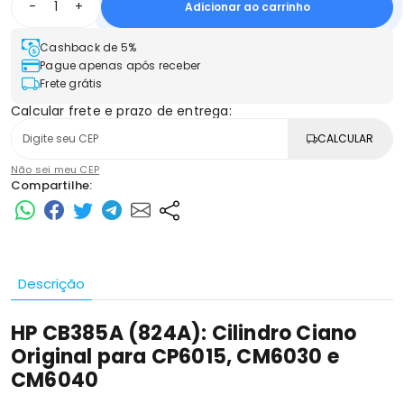
-
+
Adicionar ao carrinho
Cashback de 5%
Pague apenas após receber
Frete grátis
Calcular frete e prazo de entrega:
CALCULAR
Não sei meu CEP
Compartilhe:
Descrição
HP CB385A (824A): Cilindro Ciano
Original para CP6015, CM6030 e
CM6040