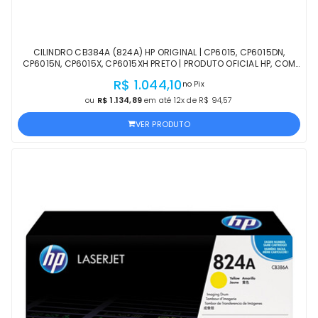
CILINDRO CB384A (824A) HP ORIGINAL | CP6015, CP6015DN,
CP6015N, CP6015X, CP6015XH PRETO | PRODUTO OFICIAL HP, COM
NF, PROCEDÊNCIA E GARANTIA
R$ 1.044,10
no Pix
ou
R$ 1.134,89
em até 12x de R$ 94,57
VER PRODUTO