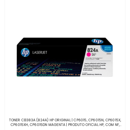
TONER CB383A (824A) HP ORIGINAL | CP6015, CP6015N, CP6015X,
CP6015XH, CP6015DN MAGENTA | PRODUTO OFICIAL HP, COM NF,
PROCEDÊNCIA E GARANTIA