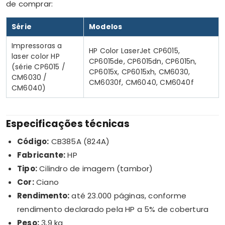
de comprar:
Série
Modelos
Impressoras a
HP Color LaserJet CP6015,
laser color HP
CP6015de, CP6015dn, CP6015n,
(série CP6015 /
CP6015x, CP6015xh, CM6030,
CM6030 /
CM6030f, CM6040, CM6040f
CM6040)
Especificações técnicas
Código:
CB385A (824A)
Fabricante:
HP
Tipo:
Cilindro de imagem (tambor)
Cor:
Ciano
Rendimento:
até 23.000 páginas, conforme
rendimento declarado pela HP a 5% de cobertura
Peso:
3,9 kg