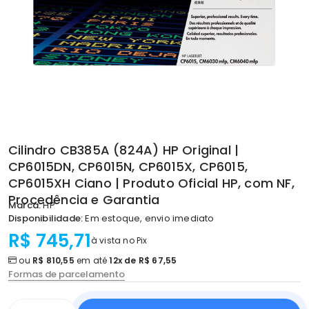
Cilindro CB385A (824A) HP Original |
CP6015DN, CP6015N, CP6015X, CP6015,
CP6015XH Ciano | Produto Oficial HP, com NF,
Procedência e Garantia
Marca:
HP
Disponibilidade:
Em estoque, envio imediato
R$ 745,71
à vista no Pix
ou
R$ 810,55
em até
12x de R$ 67,55
Formas de parcelamento