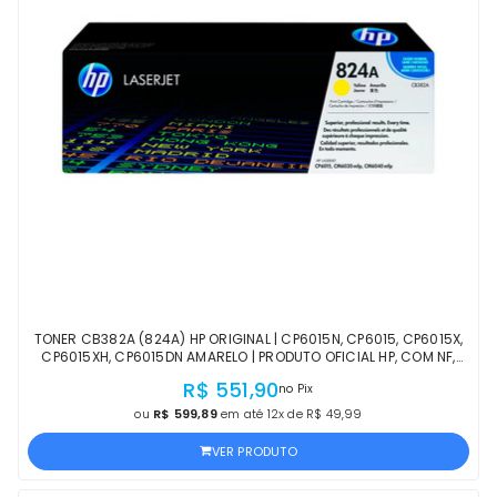
TONER CB382A (824A) HP ORIGINAL | CP6015N, CP6015, CP6015X,
CP6015XH, CP6015DN AMARELO | PRODUTO OFICIAL HP, COM NF,
PROCEDÊNCIA E GARANTIA
R$ 551,90
no Pix
ou
R$ 599,89
em até 12x de R$ 49,99
VER PRODUTO