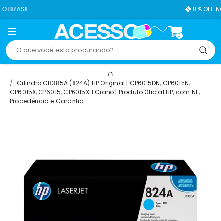
8% OFF NO PIX
0
Cilindro CB385A (824A) HP Original | CP6015DN, CP6015N,
CP6015X, CP6015, CP6015XH Ciano | Produto Oficial HP, com NF,
Procedência e Garantia