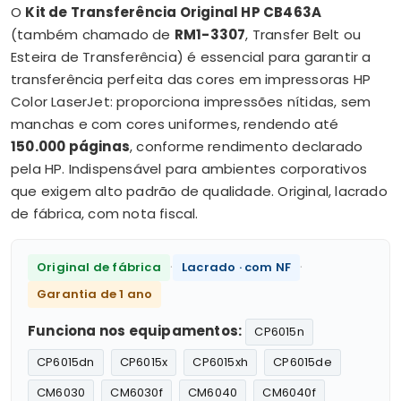
O
Kit de Transferência Original HP CB463A
(também chamado de
RM1-3307
, Transfer Belt ou
Esteira de Transferência) é essencial para garantir a
transferência perfeita das cores em impressoras HP
Color LaserJet: proporciona impressões nítidas, sem
manchas e com cores uniformes, rendendo até
150.000 páginas
, conforme rendimento declarado
pela HP. Indispensável para ambientes corporativos
que exigem alto padrão de qualidade. Original, lacrado
de fábrica, com nota fiscal.
·
·
Original de fábrica
Lacrado · com NF
Garantia de 1 ano
Funciona nos equipamentos:
CP6015n
CP6015dn
CP6015x
CP6015xh
CP6015de
CM6030
CM6030f
CM6040
CM6040f