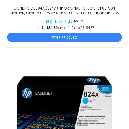
CILINDRO CB384A (824A) HP ORIGINAL | CP6015, CP6015DN,
CP6015N, CP6015X, CP6015XH PRETO | PRODUTO OFICIAL HP, COM
NF, PROCEDÊNCIA E GARANTIA
R$ 1.044,10
no Pix
ou
R$ 1.134,89
em até 12x de R$ 94,57
VER PRODUTO