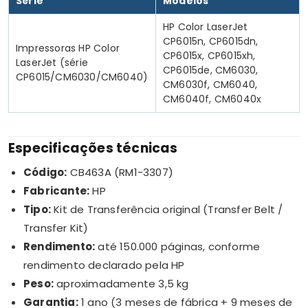
Série
Modelos
HP Color LaserJet
CP6015n, CP6015dn,
Impressoras HP Color
CP6015x, CP6015xh,
LaserJet (série
CP6015de, CM6030,
CP6015/CM6030/CM6040)
CM6030f, CM6040,
CM6040f, CM6040x
Especificações técnicas
Código:
CB463A (RM1-3307)
Fabricante:
HP
Tipo:
Kit de Transferência original (Transfer Belt /
Transfer Kit)
Rendimento:
até 150.000 páginas, conforme
rendimento declarado pela HP
Peso:
aproximadamente 3,5 kg
Garantia:
1 ano (3 meses de fábrica + 9 meses de