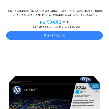
TONER CB380A (823A) HP ORIGINAL | CP6015DN, CP6015N, CP6015,
CP6015X, CP6015XH PRETO | PRODUTO OFICIAL HP, COM NF,
PROCEDÊNCIA E GARANTIA
R$ 934,62
no Pix
ou
R$ 1.015,89
em até 12x de R$ 84,66
VER PRODUTO