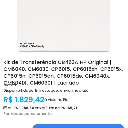
Kit de Transferência CB463A HP Original |
CM6040, CM6030, CP6015, CP6015xh, CP6015x,
CP6015n, CP6015dn, CP6015de, CM6040x,
CM6040f, CM6030f | Lacrado
Marca:
HP
Disponibilidade:
Em estoque, envio imediato
R$ 1.829,42
à vista no Pix
ou
R$ 1.988,50
em até
12x de R$ 165,71
Formas de parcelamento