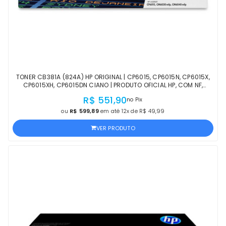
TONER CB381A (824A) HP ORIGINAL | CP6015, CP6015N, CP6015X,
CP6015XH, CP6015DN CIANO | PRODUTO OFICIAL HP, COM NF,
PROCEDÊNCIA E GARANTIA
R$ 551,90
no Pix
ou
R$ 599,89
em até 12x de R$ 49,99
VER PRODUTO