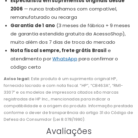
Especialista em suprimentos originais desde
2006
— nunca trabalhamos com compatível,
remanufaturado ou recarga
Garantia de 1 ano
(3 meses de fábrica + 9 meses
de garantia estendida gratuita da AcessoShop),
muito além dos 7 dias de troca do mercado
Nota fiscal sempre, frete grátis Brasil
e
atendimento por
WhatsApp
para confirmar o
código certo
Aviso legal:
Este produto é um suprimento original HP,
fornecido lacrado e com nota fiscal. “HP”, “CB463A”, “RM1-
3307” e os modelos de impressora citados são marcas
registradas de HP Inc., mencionadas para indicar a
compatibilidade e a origem do produto. Informação prestada
conforme o dever de transparência do artigo 31 do Código de
Defesa do Consumidor (Lei 8.078/1990).
Avaliações