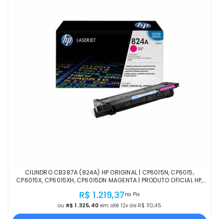
CILINDRO CB387A (824A) HP ORIGINAL | CP6015N, CP6015,
CP6015X, CP6015XH, CP6015DN MAGENTA | PRODUTO OFICIAL HP,
COM NF, PROCEDÊNCIA E GARANTIA
R$ 1.219,37
no Pix
ou
R$ 1.325,40
em até 12x de R$ 110,45