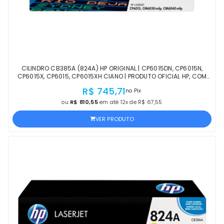
CILINDRO CB385A (824A) HP ORIGINAL | CP6015DN, CP6015N,
CP6015X, CP6015, CP6015XH CIANO | PRODUTO OFICIAL HP, COM
NF, PROCEDÊNCIA E GARANTIA
R$ 745,71
no Pix
ou
R$ 810,55
em até 12x de R$ 67,55
VER PRODUTO