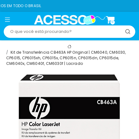
IL
8% OFF NO PIX
0
Kit de Transferência CB463A HP Original | CM6040, CM6030,
CP6015, CP6015xh, CP6015x, CP6015n, CP6015dn, CP6015de,
CM6040x, CM6040f, CM6030f | Lacrado