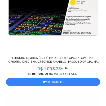
CILINDRO CB386A (824A) HP ORIGINAL | CP6015, CP6015N,
CP6015X, CP6015XH, CP6015DN AMARELO | PRODUTO OFICIAL HP,
COM NF, PROCEDÊNCIA E GARANTIA
R$ 1.008,23
no Pix
ou
R$ 1.095,90
em até 12x de R$ 91,33
VER PRODUTO