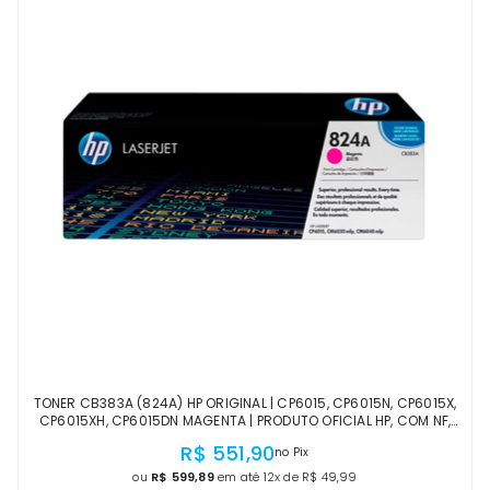
TONER CB383A (824A) HP ORIGINAL | CP6015, CP6015N, CP6015X,
CP6015XH, CP6015DN MAGENTA | PRODUTO OFICIAL HP, COM NF,
PROCEDÊNCIA E GARANTIA
R$ 551,90
no Pix
ou
R$ 599,89
em até 12x de R$ 49,99