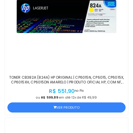
TONER CB382A (824A) HP ORIGINAL | CP6015N, CP6015, CP6015X,
CP6015XH, CP6015DN AMARELO | PRODUTO OFICIAL HP, COM NF,
PROCEDÊNCIA E GARANTIA
R$ 551,90
no Pix
ou
R$ 599,89
em até 12x de R$ 49,99
VER PRODUTO