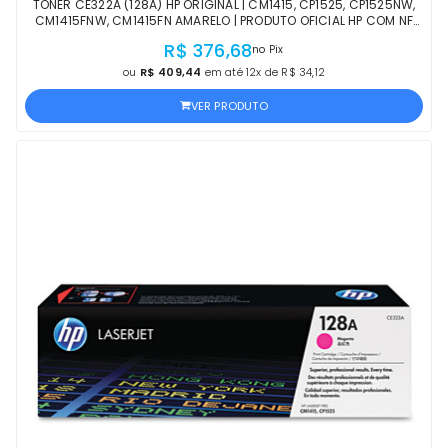
TONER CE322A (128A) HP ORIGINAL | CM1415, CP1525, CP1525NW,
CM1415FNW, CM1415FN AMARELO | PRODUTO OFICIAL HP COM NF
PROCEDÊNCIA E GARANTIA DE 1 ANO
R$ 376,68
no Pix
ou
R$ 409,44
em até 12x de R$ 34,12
VER PRODUTO