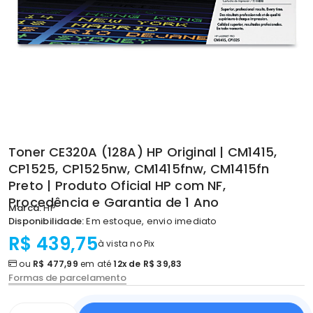
Toner CE320A (128A) HP Original | CM1415,
CP1525, CP1525nw, CM1415fnw, CM1415fn
Preto | Produto Oficial HP com NF,
Procedência e Garantia de 1 Ano
Marca:
HP
Disponibilidade:
Em estoque, envio imediato
R$ 439,75
à vista no Pix
ou
R$ 477,99
em até
12x de R$ 39,83
Formas de parcelamento