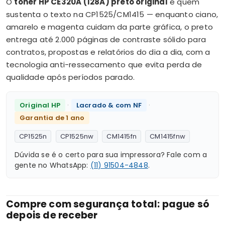
O
toner HP CE320A (128A) preto original
é quem
sustenta o texto na CP1525/CM1415 — enquanto ciano,
amarelo e magenta cuidam da parte gráfica, o preto
entrega até 2.000 páginas de contraste sólido para
contratos, propostas e relatórios do dia a dia, com a
tecnologia anti-ressecamento que evita perda de
qualidade após períodos parado.
·
·
Original HP
Lacrado & com NF
Garantia de 1 ano
CP1525n
CP1525nw
CM1415fn
CM1415fnw
Dúvida se é o certo para sua impressora? Fale com a
gente no WhatsApp:
(11) 91504-4848
.
Compre com segurança total: pague só
depois de receber