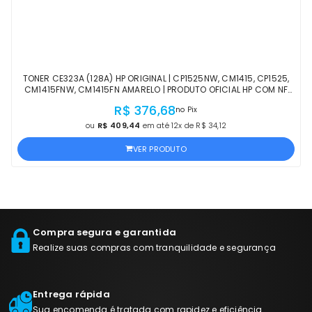
TONER CE323A (128A) HP ORIGINAL | CP1525NW, CM1415, CP1525,
CM1415FNW, CM1415FN AMARELO | PRODUTO OFICIAL HP COM NF
PROCEDÊNCIA E GARANTIA DE 1 ANO
R$ 376,68
no Pix
ou
R$ 409,44
em até 12x de R$ 34,12
VER PRODUTO
Compra segura e garantida
Realize suas compras com tranquilidade e segurança
Entrega rápida
Sua encomenda é tratada com rapidez e eficiência