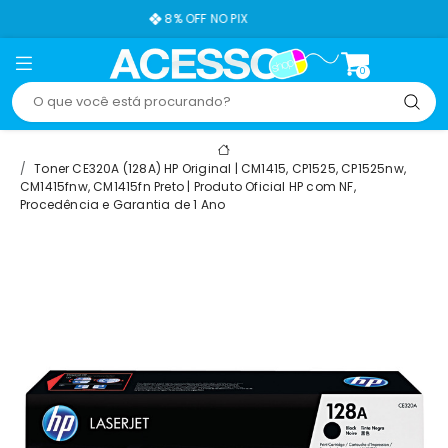
8% OFF NO PIX
0
Toner CE320A (128A) HP Original | CM1415, CP1525, CP1525nw,
CM1415fnw, CM1415fn Preto | Produto Oficial HP com NF,
Procedência e Garantia de 1 Ano