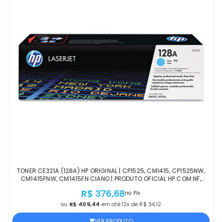
TONER CE321A (128A) HP ORIGINAL | CP1525, CM1415, CP1525NW,
CM1415FNW, CM1415FN CIANO | PRODUTO OFICIAL HP COM NF,
PROCEDÊNCIA E GARANTIA DE 1 ANO
R$ 376,68
no Pix
ou
R$ 409,44
em até 12x de R$ 34,12
VER PRODUTO