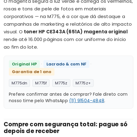
O magenta segura a luz verde e carrega os vermelhos,
rosas e tons de pele de fotos em materiais
corporativos — na M775, é a cor que dá destaque a
campanhas de marketing e relatórios de alto impacto
visual. O
toner HP CE343A (651A) magenta original
rende até 16.000 páginas com cor uniforme do início
ao fim do lote.
·
·
Original HP
Lacrado & com NF
Garantia de 1 ano
M775dn
M775f
M775z
M775z+
Prefere confirmar antes de comprar? Fale direto com
nosso time pelo WhatsApp
(11) 91504-4848
.
Compre com segurança total: pague só
depois de receber