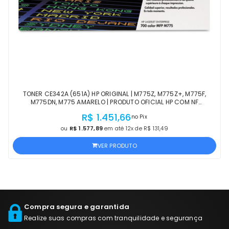
TONER CE342A (651A) HP ORIGINAL | M775Z, M775Z+, M775F,
M775DN, M775 AMARELO | PRODUTO OFICIAL HP COM NF
PROCEDÊNCIA E GARANTIA DE 1 ANO
R$ 1.451,66
no Pix
ou
R$ 1.577,89
em até 12x de R$ 131,49
VER PRODUTO
Compra segura e garantida
Realize suas compras com tranquilidade e segurança