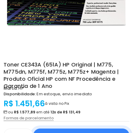
Toner CE343A (651A) HP Original | M775,
M775dn, M775f, M775z, M775z+ Magenta |
Produto Oficial HP com NF Procedência e
Garantia de 1 Ano
Marca:
HP
Disponibilidade:
Em estoque, envio imediato
R$ 1.451,66
à vista no Pix
ou
R$ 1.577,89
em até
12x de R$ 131,49
Formas de parcelamento