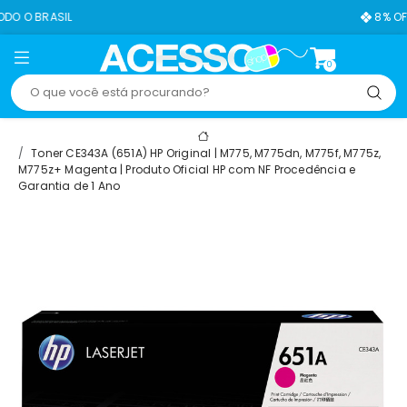
L
8% OFF NO PIX
0
Toner CE343A (651A) HP Original | M775, M775dn, M775f, M775z,
M775z+ Magenta | Produto Oficial HP com NF Procedência e
Garantia de 1 Ano