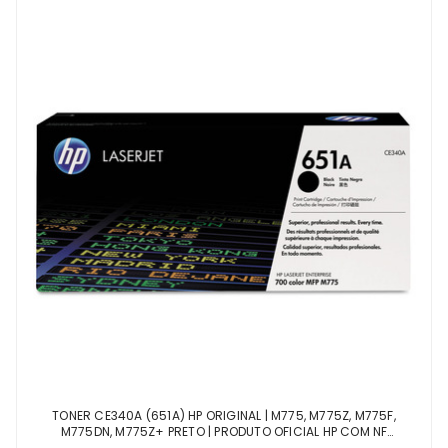
TONER CE340A (651A) HP ORIGINAL | M775, M775Z, M775F,
M775DN, M775Z+ PRETO | PRODUTO OFICIAL HP COM NF
PROCEDÊNCIA E GARANTIA DE 1 ANO