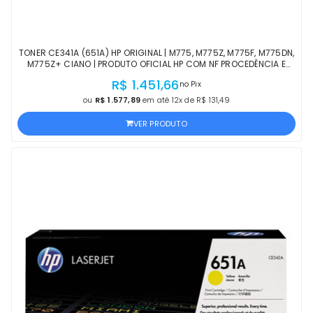
TONER CE341A (651A) HP ORIGINAL | M775, M775Z, M775F, M775DN,
M775Z+ CIANO | PRODUTO OFICIAL HP COM NF PROCEDÊNCIA E
GARANTIA DE 1 ANO
R$ 1.451,66
no Pix
ou
R$ 1.577,89
em até 12x de R$ 131,49
VER PRODUTO