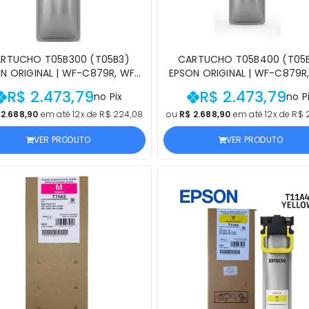
RTUCHO T05B300 (T05B3)
CARTUCHO T05B400 (T05
N ORIGINAL | WF-C879R, WF-
EPSON ORIGINAL | WF-C879R
878R MAGENTA | PRODUTO
C878R AMARELO | PRODU
R$ 2.473,79
R$ 2.473,79
no Pix
no P
OFICIAL EPSON, COM NF E
OFICIAL EPSON, COM NF 
PROCEDÊNCIA
PROCEDÊNCIA
 2.688,90
em até 12x de R$ 224,08
ou
R$ 2.688,90
em até 12x de R$ 
VER PRODUTO
VER PRODUTO