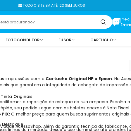
TODO O SITE EM ATÉ 12X SEM JUROS
FALE
Prec
Entr
FOTOCONDUTOR
FUSOR
CARTUCHO
suas impressões com o
Cartucho Original HP e Epson
. Na
Ace
ficiais que garantem a integridade do cabeçote de impressão e
Tinta Originais
acilitamos a reposição de estoque da sua empresa. Escolha 
 rápida, seu pedido segue com os boletos anexos à Nota Fiscal.
 PIX:
O melhor preço para quem busca suprimentos originais 
m Destaque
ividade AcessoShop. Além da garantia técnica do fabricante
pais linhas do mercado, desde o uso doméstico até grandes f