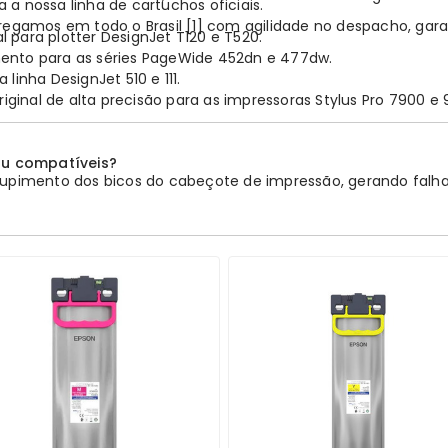
a nossa linha de cartuchos oficiais.
regamos em todo o Brasil
[1]
com agilidade no despacho, garan
l para plotter DesignJet T120 e T520.
mento para as séries PageWide 452dn e 477dw.
 linha DesignJet 510 e 111.
riginal de alta precisão para as impressoras Stylus Pro 7900 e 
ou compatíveis?
ntupimento dos bicos do cabeçote de impressão, gerando falh
i a viscosidade exata e aditivos que lubrificam o sistema, pr
pras de cartuchos?
iciona os cartuchos ao carrinho, seleciona "Boleto Faturado" e
a empresas que precisam de prazo no fluxo de caixa.
e XL?
tidade significativamente maior de tinta por um preço pr
s, o custo por página do cartucho XL é muito mais vantajo