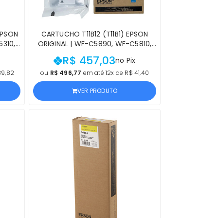
EPSON
CARTUCHO T11B12 (T11B1) EPSON
5310,
ORIGINAL | WF-C5890, WF-C5810,
5390,
WF-C5390, WF-C5310, WF-C5890,
R$ 457,03
no Pix
5810
WF-C5810, WF-C5390, WF-C5310
IAL
PRETO | PRODUTO OFICIAL EPSON
39,82
ou
R$ 496,77
em até 12x de R$ 41,40
VER PRODUTO