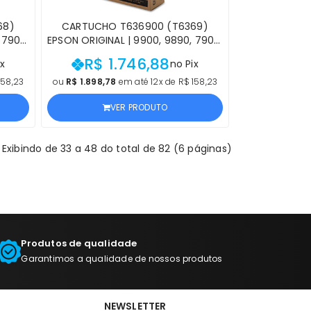
68)
CARTUCHO T636900 (T6369)
 7900,
EPSON ORIGINAL | 9900, 9890, 7900,
CK |
7890 STYLUS PRO LIGHT LIGHT
R$ 1.746,88
x
no Pix
 NF E
BLACK | PRODUTO OFICIAL EPSON
COM NF
158,23
ou
R$ 1.898,78
em até 12x de R$ 158,23
VER PRODUTO
Exibindo de 33 a 48 do total de 82 (6 páginas)
Produtos de qualidade
Garantimos a qualidade de nossos produtos
NEWSLETTER