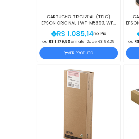
CARTUCHO T12C120AL (T12C)
CA
EPSON ORIGINAL | WF-M5899, WF-
EPSON
M5399 PRETO | PRODUTO OFICIAL
R$ 1.085,14
no Pix
EPSON, COM NF, PROCEDÊNCIA E
PROD
GARANTIA DE 1 ANO
ou
R$ 1.179,50
em até 12x de R$ 98,29
ou
R$
VER PRODUTO