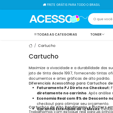
FRETE GRÁTIS PARA TODO O BRASIL
TODAS AS CATEGORIAS
TONER
Cartucho
Cartucho
Maximize a vivacidade e a durabilidade das 
jato de tinta desde 1997, fornecendo tintas o
documentos e artes gráficas de alto padrão.
Diferenciais AcessoShop para Cartuchos de 
Faturamento PJ Direto no Checkout:
F
diretamente no carrinho
. Após análise
Economia Real com 8% de Desconto no
checkout para otimizar seu orçamento.
Cartuchos de Alto Rendimento e Plotters e
Garantia Estendida de 12 Meses:
Exclus
Trabalhamos com estoque real para as princi