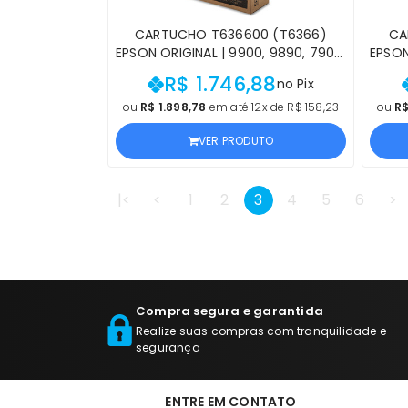
CARTUCHO T636600 (T6366)
CA
EPSON ORIGINAL | 9900, 9890, 7900,
EPSON
7890 STYLUS PRO LIGHT MAGENTA |
789
R$ 1.746,88
no Pix
PRODUTO OFICIAL EPSON COM NF E
PROD
PROCEDÊNCIA
ou
R$ 1.898,78
em até 12x de R$ 158,23
ou
R$
VER PRODUTO
|<
<
1
2
3
4
5
6
>
Compra segura e garantida
Realize suas compras com tranquilidade e
segurança
ENTRE EM CONTATO