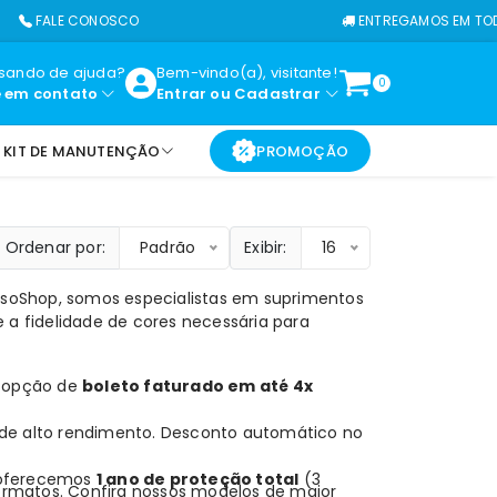
 CONOSCO
ENTREGAMOS EM TODO O BRASI
isando de ajuda?
Bem-vindo(a), visitante!
0
e em contato
Entrar
ou
Cadastrar
KIT DE MANUTENÇÃO
PROMOÇÃO
Ordenar por:
Padrão
Exibir:
16
ssoShop
, somos especialistas em suprimentos
 a fidelidade de cores necessária para
a opção de
boleto faturado em até 4x
de alto rendimento. Desconto automático no
, oferecemos
1 ano de proteção total
(3
ormatos. Confira nossos modelos de maior