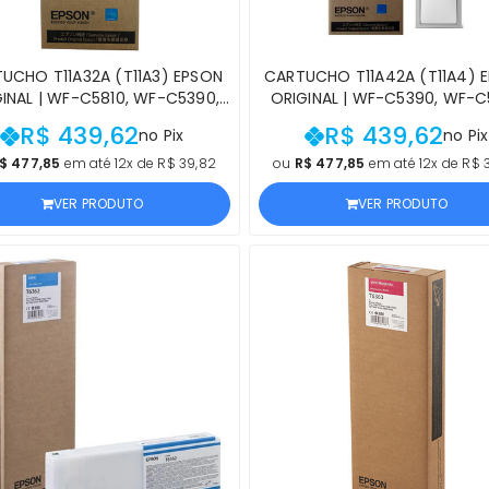
UCHO T11A32A (T11A3) EPSON
CARTUCHO T11A42A (T11A4) 
INAL | WF-C5810, WF-C5390,
ORIGINAL | WF-C5390, WF-C
5310, WF-C5890, WF-C5810,
WF-C5890, WF-C5810, WF-C
R$ 439,62
R$ 439,62
no Pix
no Pix
5390, WF-C5310, WF-C5890
WF-C5310, WF-C5890, WF-C
GENTA | PRODUTO OFICIAL
AMARELO | PRODUTO OFIC
$ 477,85
em até 12x de R$ 39,82
ou
R$ 477,85
em até 12x de R$ 
VER PRODUTO
VER PRODUTO