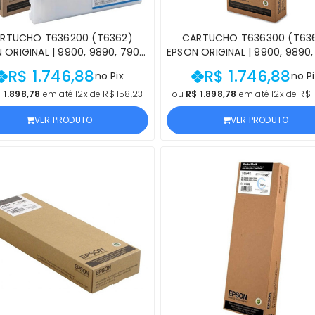
RTUCHO T636200 (T6362)
CARTUCHO T636300 (T63
 ORIGINAL | 9900, 9890, 7900,
EPSON ORIGINAL | 9900, 9890,
7890 STYLUS PRO CIANO |
7890 STYLUS PRO MAGENT
R$ 1.746,88
R$ 1.746,88
no Pix
no Pi
UTO OFICIAL EPSON COM NF E
PRODUTO OFICIAL EPSON COM
PROCEDÊNCIA
PROCEDÊNCIA
 1.898,78
em até 12x de R$ 158,23
ou
R$ 1.898,78
em até 12x de R$ 
VER PRODUTO
VER PRODUTO