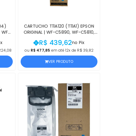
B4)
CARTUCHO T11A120 (T11A1) EPSON
, WF-
ORIGINAL | WF-C5890, WF-C5810,
TO
WF-C5390, WF-C5310, WF-C5890,
R$ 439,62
ix
no Pix
E
WF-C5810, WF-C5390, WF-C5310
PRETO | PRODUTO OFICIAL EPSON
224,08
ou
R$ 477,85
em até 12x de R$ 39,82
VER PRODUTO