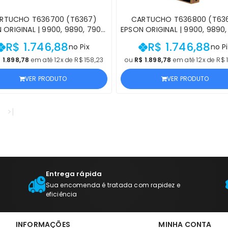
RTUCHO T636700 (T6367)
CARTUCHO T636800 (T63
 ORIGINAL | 9900, 9890, 7900,
EPSON ORIGINAL | 9900, 9890,
0 STYLUS PRO LIGHT BLACK |
7890 STYLUS PRO MATTE BLA
R$ 1.746,88
R$ 1.746,88
no Pix
no Pi
UTO OFICIAL EPSON COM NF E
PRODUTO OFICIAL EPSON COM
PROCEDÊNCIA
PROCEDÊNCIA
 1.898,78
em até 12x de R$ 158,23
ou
R$ 1.898,78
em até 12x de R$ 
VER PRODUTO
VER PRODUTO
>|
Entrega rápida
Sua encomenda é tratada com rapidez e
eficiência
INFORMAÇÕES
MINHA CONTA