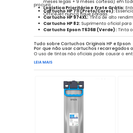
meses legais + 9 meses cortesia) em toda 
procura:
Logística Prioritária e Frete Grátis:
Ent
Cartucho HP 711 (Preto/Cores):
Essencia
OfficeJet nunca fique parada.
Cartucho HP 974XL:
Tinta de alto rendi
Cartucho HP 82:
Suprimento oficial para a
Cartucho Epson T636B (Verde):
Tinta o
Tudo sobre Cartuchos Originais HP e Epson
Por que não usar cartuchos recarregados 
O uso de tintas não oficiais pode causar o e
desperdiçam tinta. O
cartucho original
possu
LEIA MAIS
Como funciona o faturamento PJ para com
No
AcessoShop
, o processo é nativo. Você ad
e o faturamento é direto pela loja, ideal par
Qual a diferença entre cartuchos Standard 
Os modelos
XL (High Yield)
possuem uma quan
em volume médio ou alto, como em escritório