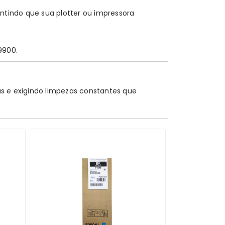
tindo que sua plotter ou impressora
9900.
as e exigindo limpezas constantes que
olongando a vida útil do seu equipamento.
 finaliza. Nossa equipe faz uma análise rápida
oporcionalmente menor. Para quem imprime
so que o modelo comum.