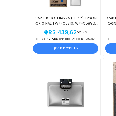
CARTUCHO T11A22A (T11A2) EPSON
CART
ORIGINAL | WF-C5310, WF-C5890,
ORIG
WF-C5890, WF-C5810, WF-C5390,
WF-C
R$ 439,62
no Pix
WF-C5810, WF-C5390, WF-C5310
WF-C
CIANO | PRODUTO OFICIAL EPSON
MA
ou
R$ 477,85
em até 12x de R$ 39,82
ou
R
VER PRODUTO