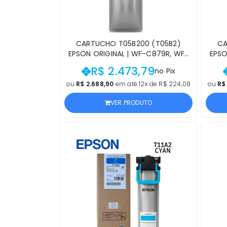
CARTUCHO T05B200 (T05B2)
CA
EPSON ORIGINAL | WF-C879R, WF-
EPSO
C878R CIANO | PRODUTO OFICIAL
C
R$ 2.473,79
no Pix
EPSON, COM NF E PROCEDÊNCIA
ou
R$ 2.688,90
em até 12x de R$ 224,08
ou
R$
VER PRODUTO