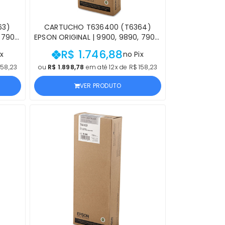
63)
CARTUCHO T636400 (T6364)
 7900,
EPSON ORIGINAL | 9900, 9890, 7900,
A |
7890 STYLUS PRO AMARELO |
R$ 1.746,88
x
no Pix
 NF E
PRODUTO OFICIAL EPSON COM NF E
PROCEDÊNCIA
158,23
ou
R$ 1.898,78
em até 12x de R$ 158,23
VER PRODUTO