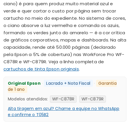
ciano) é para quem produz muito material azul e
verde e quer cortar o custo por página sem trocar
cartucho no meio do expediente. No sistema de cores,
o ciano absorve a luz vermelha e comanda os azuis,
formando os verdes junto do amarelo — é a cor crítica
de gráficos corporativos, mapas e dashboards. Na alta
capacidade, rende até 50.000 páginas (declarado
pela Epson a 5% de cobertura) nas WorkForce Pro WF-
C878R e WF-C879R. Veja a linha completa de
cartuchos de tinta Epson originais
.
Original Epson
·
Lacrado + Nota Fiscal
·
Garantia
de 1 ano
Modelos atendidos:
WF-C878R
WF-C879R
Alta tiragem em azul? Chame a equipe no WhatsApp
e confirme o T05B2