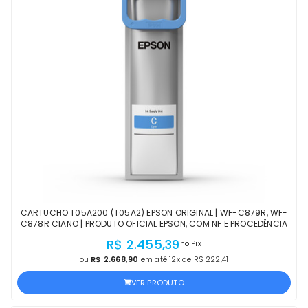
CARTUCHO T05A200 (T05A2) EPSON ORIGINAL | WF-C879R, WF-
C878R CIANO | PRODUTO OFICIAL EPSON, COM NF E PROCEDÊNCIA
R$ 2.455,39
no Pix
ou
R$ 2.668,90
em até 12x de R$ 222,41
VER PRODUTO