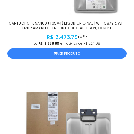
CARTUCHO T05A400 (T05A4) EPSON ORIGINAL | WF-C879R, WF-
C878R AMARELO | PRODUTO OFICIAL EPSON, COM NF E
PROCEDÊNCIA
R$ 2.473,79
no Pix
ou
R$ 2.688,90
em até 12x de R$ 224,08
VER PRODUTO