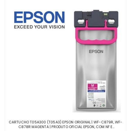
CARTUCHO T05A300 (T05A3) EPSON ORIGINAL | WF-C879R, WF-
C878R MAGENTA | PRODUTO OFICIAL EPSON, COM NF E