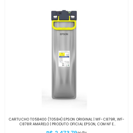
CARTUCHO T05B400 (T05B4) EPSON ORIGINAL | WF-C879R, WF-
C878R AMARELO | PRODUTO OFICIAL EPSON, COM NF E
PROCEDÊNCIA
R$ 2.473,79
no Pix