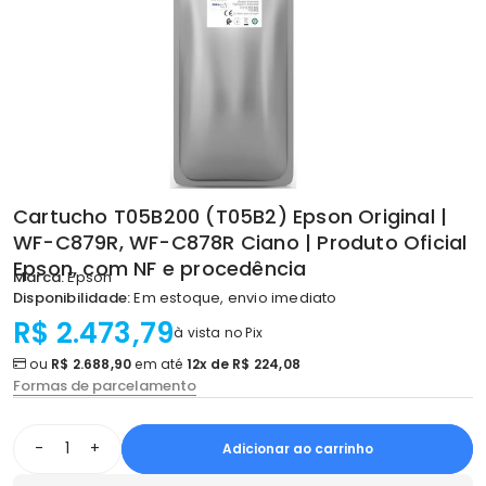
Cartucho T05B200 (T05B2) Epson Original |
WF-C879R, WF-C878R Ciano | Produto Oficial
Epson, com NF e procedência
Marca:
Epson
Disponibilidade:
Em estoque, envio imediato
R$ 2.473,79
à vista no Pix
ou
R$ 2.688,90
em até
12x de R$ 224,08
Formas de parcelamento
-
+
Adicionar ao carrinho