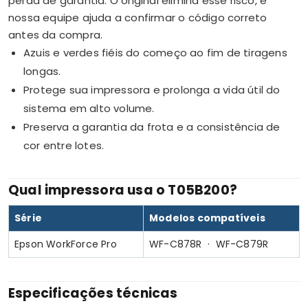
perda de garantia. O original elimina esse risco, e
nossa equipe ajuda a confirmar o código correto
antes da compra.
Azuis e verdes fiéis do começo ao fim de tiragens
longas.
Protege sua impressora e prolonga a vida útil do
sistema em alto volume.
Preserva a garantia da frota e a consistência de
cor entre lotes.
Qual impressora usa o T05B200?
Série
Modelos compatíveis
Epson WorkForce Pro
WF-C878R · WF-C879R
Especificações técnicas