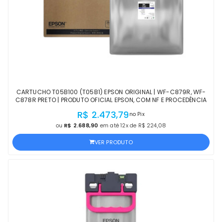
CARTUCHO T05B100 (T05B1) EPSON ORIGINAL | WF-C879R, WF-
C878R PRETO | PRODUTO OFICIAL EPSON, COM NF E PROCEDÊNCIA
R$ 2.473,79
no Pix
ou
R$ 2.688,90
em até 12x de R$ 224,08
VER PRODUTO