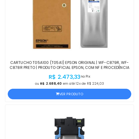
CARTUCHO T05A100 (T05A1) EPSON ORIGINAL | WF-C879R, WF-
C878R PRETO | PRODUTO OFICIAL EPSON, COM NF E PROCEDÊNCIA
R$ 2.473,33
no Pix
ou
R$ 2.688,40
em até 12x de R$ 224,03
VER PRODUTO