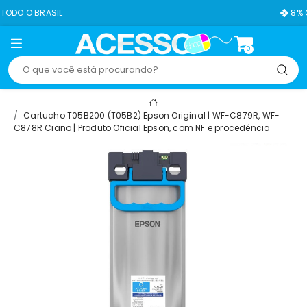
8% OFF NO PIX
0
Cartucho T05B200 (T05B2) Epson Original | WF-C879R, WF-
C878R Ciano | Produto Oficial Epson, com NF e procedência