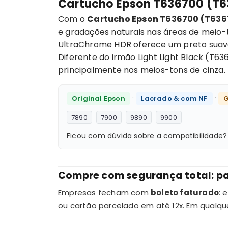
Cartucho Epson T636700 (T63
Com o
Cartucho Epson T636700 (T6367
e gradações naturais nas áreas de meio-to
UltraChrome HDR oferece um preto suave, 
Diferente do irmão Light Light Black (T63
principalmente nos meios-tons de cinza.
·
·
Original Epson
Lacrado & com NF
G
7890
7900
9890
9900
Ficou com dúvida sobre a compatibilidade
Compre com segurança total: pa
Empresas fecham com
boleto faturado
: 
ou cartão parcelado em até 12x. Em qualqu