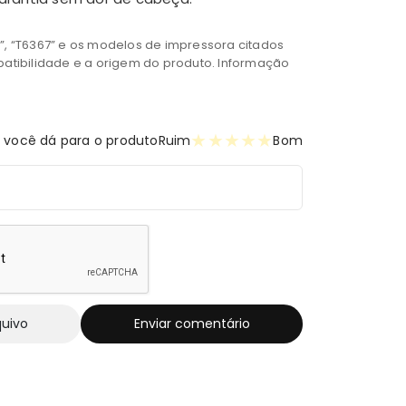
00”, “T6367” e os modelos de impressora citados
patibilidade e a origem do produto. Informação
★
★
★
★
★
 você dá para o produto
Ruim
Bom
quivo
Enviar comentário