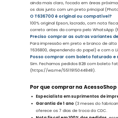
ainda mais claro, focado em áreas próxima
os dois junto com um preto principal (Photo
O T636700 é original ou compatível?
100% original Epson, lacrado, com nota fis
correto antes da compra pelo WhatsApp (
Preciso comprar as outras variantes de
Para impressão em preto e branco de alta qu
T636800, dependendo do papel) e com o Li
Posso comprar com boleto faturado e 
Sim. Fechamos pedidos B2B com boleto fat
(https://wa.me/5511915044848).
Por que comprar na AcessoShop
Especialista em suprimentos de imp
Garantia de 1 ano
(3 meses do fabrican
oferece os 7 dias de troca do CDC.
Nota fiscal em 100% dos pedidos
, ess