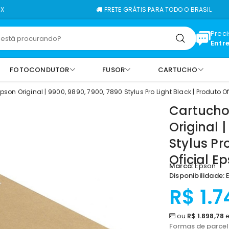
FRETE GRÁTIS PARA TODO O BRASIL
Prec
Entr
FOTOCONDUTOR
FUSOR
CARTUCHO
on Original | 9900, 9890, 7900, 7890 Stylus Pro Light Black | Produto 
Cartucho
Original 
Stylus Pr
Oficial 
Marca:
Epson
Disponibilidade:
E
R$ 1.7
ou
R$ 1.898,78
e
Formas de parce