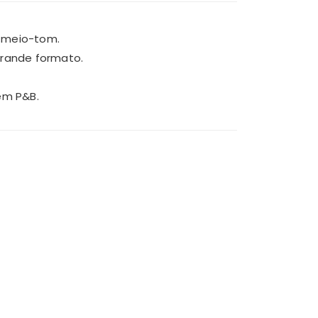
e meio-tom.
grande formato.
em P&B.