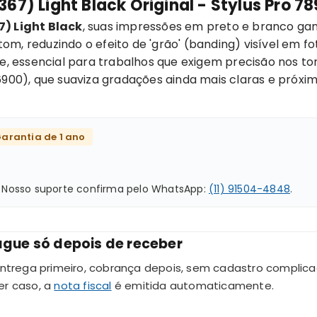
67) Light Black Original - Stylus Pro
) Light Black
, suas impressões em preto e branco g
m, reduzindo o efeito de 'grão' (banding) visível em fot
essencial para trabalhos que exigem precisão nos tons 
6900), que suaviza gradações ainda mais claras e próxim
arantia de 1 ano
? Nosso suporte confirma pelo WhatsApp:
(11) 91504-4848
.
gue só depois de receber
entrega primeiro, cobrança depois, sem cadastro complica
er caso, a
nota fiscal
é emitida automaticamente.