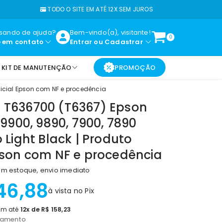
TODO O SITE EM ATÉ 12X SEM JUROS
FALE
isando de ajuda?
Bem-vindo(a), visitante!
0
e em contato
Entrar
ou
Cadastrar
KIT DE MANUTENÇÃO
PROMOÇÃO
Oficial Epson com NF e procedência
 T636700 (T6367) Epson
| 9900, 9890, 7900, 7890
o Light Black | Produto
Epson com NF e procedência
m estoque, envio imediato
46,88
à vista no Pix
m até
12x de R$ 158,23
lamento