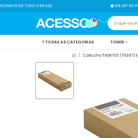
ODO O BRASIL
8% OFF NO PIX
TODAS AS CATEGORIAS
TONER
Cartucho T636700 (T6367) Eps