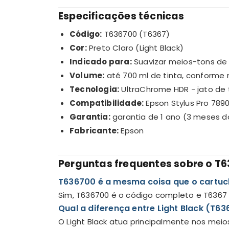
Especificações técnicas
Código:
T636700 (T6367)
Cor:
Preto Claro (Light Black)
Indicado para:
Suavizar meios-tons de 
Volume:
até 700 ml de tinta, conforme 
Tecnologia:
UltraChrome HDR - jato de t
Compatibilidade:
Epson Stylus Pro 7890
Garantia:
garantia de 1 ano (3 meses d
Fabricante:
Epson
Perguntas frequentes sobre o T
T636700 é a mesma coisa que o cartuc
Sim, T636700 é o código completo e T6367 
Qual a diferença entre Light Black (T63
O Light Black atua principalmente nos meio