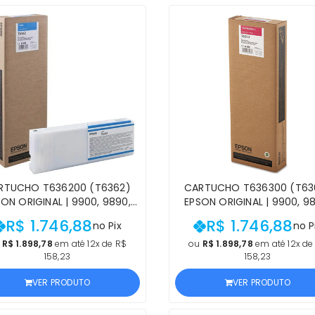
RTUCHO T636200 (T6362)
CARTUCHO T636300 (T63
ON ORIGINAL | 9900, 9890,
EPSON ORIGINAL | 9900, 9
, 7890 STYLUS PRO CIANO |
7900, 7890 STYLUS PR
R$ 1.746,88
R$ 1.746,88
no Pix
no P
DUTO OFICIAL EPSON COM
MAGENTA | PRODUTO OFIC
NF E PROCEDÊNCIA
EPSON COM NF E PROCEDÊ
u
R$ 1.898,78
em até 12x de R$
ou
R$ 1.898,78
em até 12x de
158,23
158,23
VER PRODUTO
VER PRODUTO