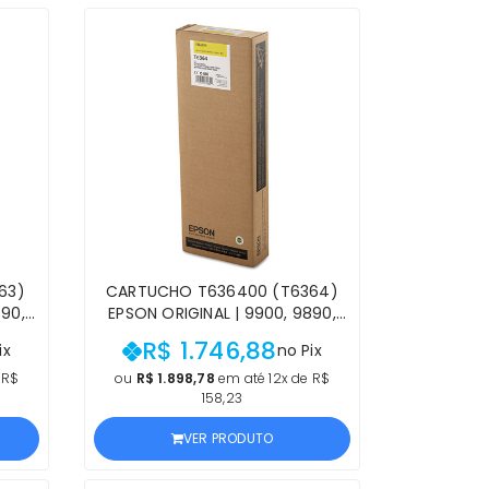
63)
CARTUCHO T636400 (T6364)
890,
EPSON ORIGINAL | 9900, 9890,
O
7900, 7890 STYLUS PRO
R$ 1.746,88
ix
no Pix
IAL
AMARELO | PRODUTO OFICIAL
NCIA
EPSON COM NF E PROCEDÊNCIA
 R$
ou
R$ 1.898,78
em até 12x de R$
158,23
VER PRODUTO