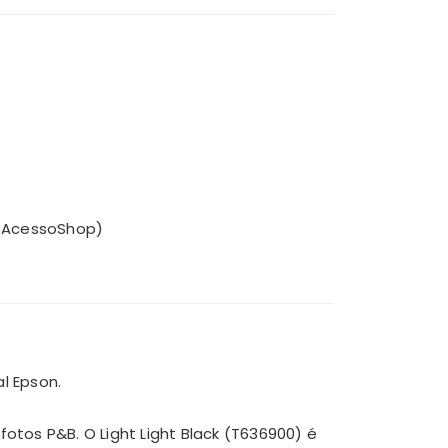
a AcessoShop)
l Epson.
otos P&B. O Light Light Black (T636900) é