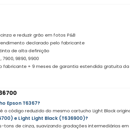
cinza e reduzir grão em fotos P&B
rendimento declarado pelo fabricante
inta de alta definição
, 7900, 9890, 9900
o fabricante + 9 meses de garantia estendida gratuita d
636700
ho Epson T6367?
é o código reduzido do mesmo cartucho Light Black origina
6700) e Light Light Black (T636900)?
s-tons de cinza, suavizando gradações intermediárias em f