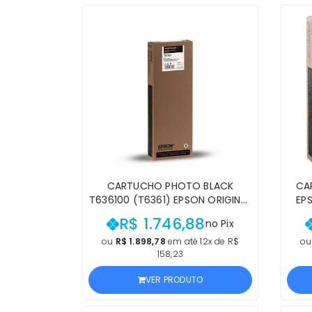
CARTUCHO PHOTO BLACK
CA
T636100 (T6361) EPSON ORIGINAL
EPS
| 9900, 9890, 7900, 7890 STYLUS
7900
R$ 1.746,88
no Pix
PRO PHOTO BLACK | PRODUTO
PRO
OFICIAL EPSON COM NF E
ou
R$ 1.898,78
em até 12x de R$
o
158,23
PROCEDÊNCIA
VER PRODUTO