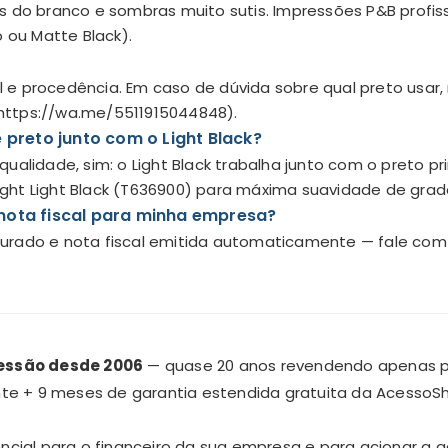
s do branco e sombras muito sutis. Impressões P&B profis
 ou Matte Black).
cal e procedência. Em caso de dúvida sobre qual preto usar
https://wa.me/5511915044848).
 preto junto com o Light Black?
alidade, sim: o Light Black trabalha junto com o preto pr
ght Light Black (T636900) para máxima suavidade de grad
nota fiscal para minha empresa?
urado e nota fiscal emitida automaticamente — fale co
ressão desde 2006
— quase 20 anos revendendo apenas peç
te + 9 meses de garantia estendida gratuita da Acesso
encial para o financeiro da sua empresa e para acionar a 