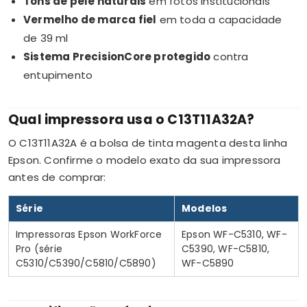
Tons de pele naturais
em fotos institucionais
Vermelho de marca fiel
em toda a capacidade
de 39 ml
Sistema PrecisionCore protegido
contra
entupimento
Qual impressora usa o C13T11A32A?
O C13T11A32A é a bolsa de tinta magenta desta linha
Epson. Confirme o modelo exato da sua impressora
antes de comprar:
Série
Modelos
Impressoras Epson WorkForce
Epson WF-C5310, WF-
Pro (série
C5390, WF-C5810,
C5310/C5390/C5810/C5890)
WF-C5890