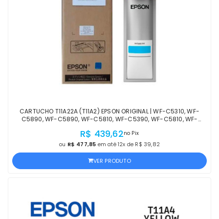
CARTUCHO T11A22A (T11A2) EPSON ORIGINAL | WF-C5310, WF-
C5890, WF-C5890, WF-C5810, WF-C5390, WF-C5810, WF-
C5390, WF-C5310 CIANO | PRODUTO OFICIAL EPSON
R$ 439,62
no Pix
ou
R$ 477,85
em até 12x de R$ 39,82
VER PRODUTO