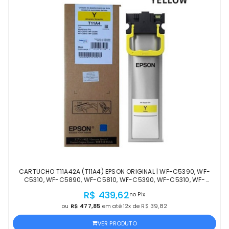
CARTUCHO T11A42A (T11A4) EPSON ORIGINAL | WF-C5390, WF-
C5310, WF-C5890, WF-C5810, WF-C5390, WF-C5310, WF-
C5890, WF-C5810 AMARELO | PRODUTO OFICIAL
R$ 439,62
no Pix
ou
R$ 477,85
em até 12x de R$ 39,82
VER PRODUTO