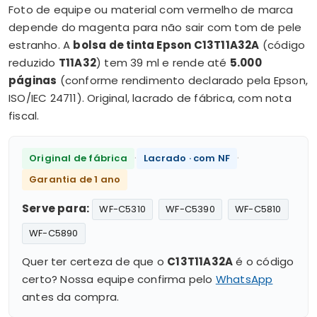
Foto de equipe ou material com vermelho de marca
depende do magenta para não sair com tom de pele
estranho. A
bolsa de tinta Epson C13T11A32A
(código
reduzido
T11A32
) tem 39 ml e rende até
5.000
páginas
(conforme rendimento declarado pela Epson,
ISO/IEC 24711). Original, lacrado de fábrica, com nota
fiscal.
·
·
Original de fábrica
Lacrado · com NF
Garantia de 1 ano
Serve para:
WF-C5310
WF-C5390
WF-C5810
WF-C5890
Quer ter certeza de que o
C13T11A32A
é o código
certo? Nossa equipe confirma pelo
WhatsApp
antes da compra.