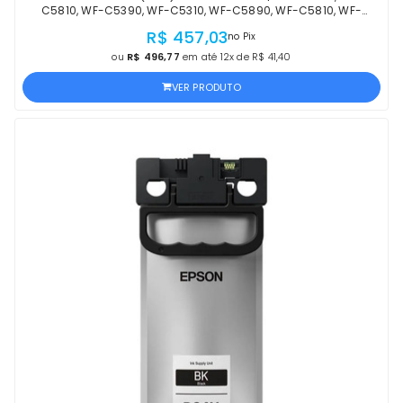
C5810, WF-C5390, WF-C5310, WF-C5890, WF-C5810, WF-
C5390, WF-C5310 PRETO | PRODUTO OFICIAL EPSON
R$ 457,03
no Pix
ou
R$ 496,77
em até 12x de R$ 41,40
VER PRODUTO