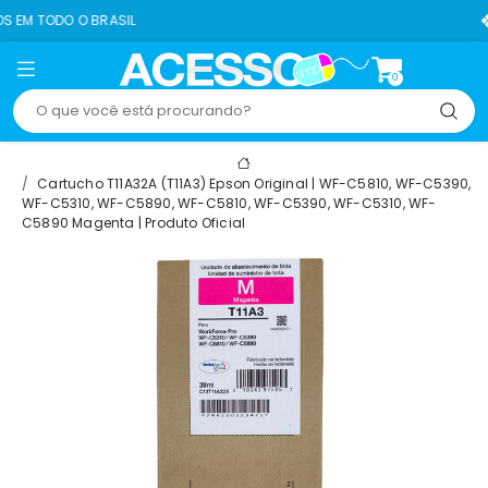
ASIL
8% OFF NO PIX
0
Cartucho T11A32A (T11A3) Epson Original | WF-C5810, WF-C5390,
WF-C5310, WF-C5890, WF-C5810, WF-C5390, WF-C5310, WF-
C5890 Magenta | Produto Oficial