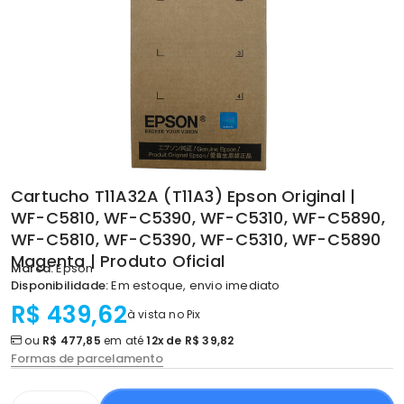
Cartucho T11A32A (T11A3) Epson Original |
WF-C5810, WF-C5390, WF-C5310, WF-C5890,
WF-C5810, WF-C5390, WF-C5310, WF-C5890
Magenta | Produto Oficial
Marca:
Epson
Disponibilidade:
Em estoque, envio imediato
R$ 439,62
à vista no Pix
ou
R$ 477,85
em até
12x de R$ 39,82
Formas de parcelamento