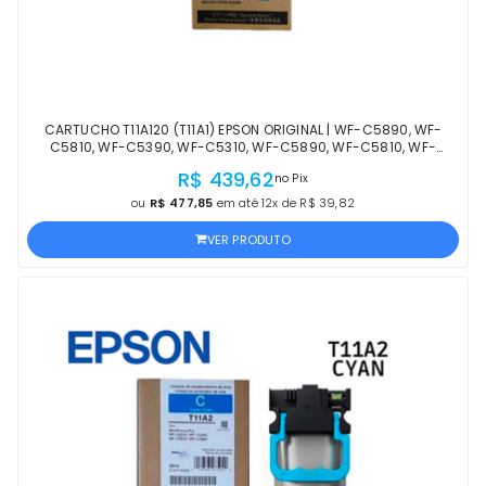
CARTUCHO T11A120 (T11A1) EPSON ORIGINAL | WF-C5890, WF-
C5810, WF-C5390, WF-C5310, WF-C5890, WF-C5810, WF-
C5390, WF-C5310 PRETO | PRODUTO OFICIAL EPSON
R$ 439,62
no Pix
ou
R$ 477,85
em até 12x de R$ 39,82
VER PRODUTO