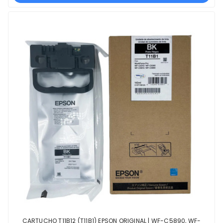
CARTUCHO T11B12 (T11B1) EPSON ORIGINAL | WF-C5890, WF-