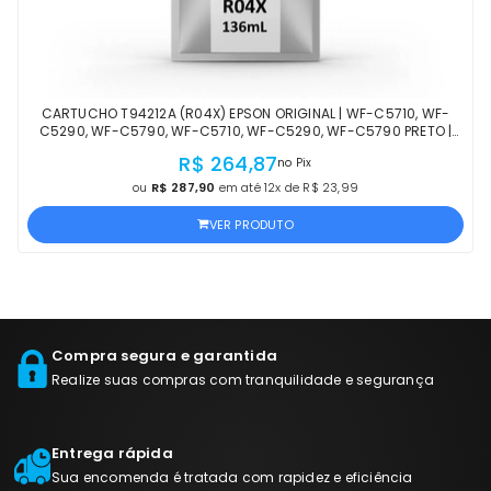
CARTUCHO T94212A (R04X) EPSON ORIGINAL | WF-C5710, WF-
C5290, WF-C5790, WF-C5710, WF-C5290, WF-C5790 PRETO |
PRODUTO OFICIAL EPSON COM NF E GARANTIA
R$ 264,87
no Pix
ou
R$ 287,90
em até 12x de R$ 23,99
VER PRODUTO
Compra segura e garantida
Realize suas compras com tranquilidade e segurança
Entrega rápida
Sua encomenda é tratada com rapidez e eficiência