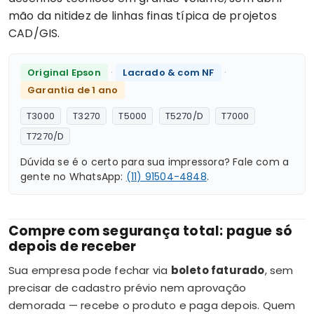
mão da nitidez de linhas finas típica de projetos
CAD/GIS.
·
·
Original Epson
Lacrado & com NF
Garantia de 1 ano
T3000
T3270
T5000
T5270/D
T7000
T7270/D
Dúvida se é o certo para sua impressora? Fale com a
gente no WhatsApp:
(11) 91504-4848
.
Compre com segurança total: pague só
depois de receber
Sua empresa pode fechar via
boleto faturado
, sem
precisar de cadastro prévio nem aprovação
demorada — recebe o produto e paga depois. Quem