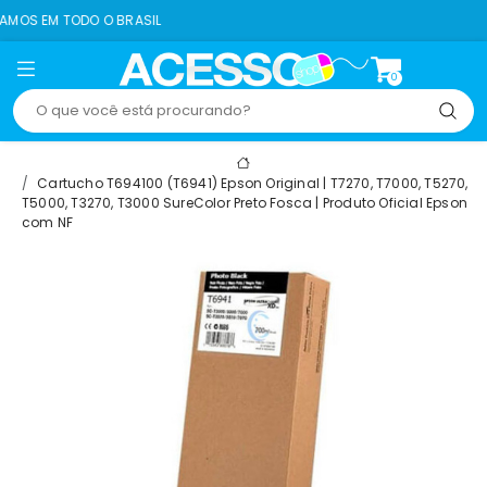
O BRASIL
8% OFF NO 
0
Cartucho T694100 (T6941) Epson Original | T7270, T7000, T5270,
T5000, T3270, T3000 SureColor Preto Fosca | Produto Oficial Epson
com NF