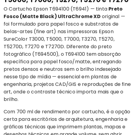
O
Cartucho Epson
T694100 (T6941) — tinta
Preto
Fosco (Matte Black) UltraChrome XD
original —
foi formulado para papel fosco e substratos de
belas-artes (fine art) nas impressoras Epson
SureColor T3000, T5000, T7000, T3270, T5270,
T5270D, T7270 e T7270D. Diferente do preto
fotográfico (T694500), o T694100 tem absorção
específica para papel fosco/matte, entregando
pretos densos e neutros sem o brilho indesejado
nesse tipo de mídia — essencial em plantas de
engenharia, projetos CAD/GIS e reproduções de fine
art, onde o contraste técnico importa mais que o
brilho.
Com 700 ml de rendimento por cartucho, é a opção
certa para escritórios de arquitetura, engenharia e
gráficas técnicas que imprimem plantas, mapas e
desenhos técnicos em grande volume, sem abrir