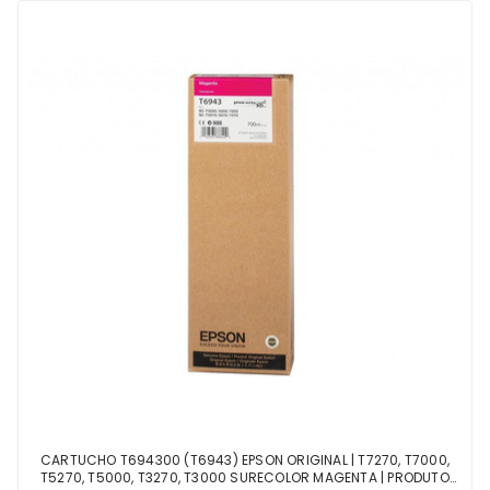
CARTUCHO T694300 (T6943) EPSON ORIGINAL | T7270, T7000,
T5270, T5000, T3270, T3000 SURECOLOR MAGENTA | PRODUTO