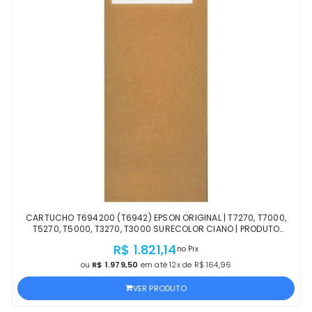
CARTUCHO T694200 (T6942) EPSON ORIGINAL | T7270, T7000,
T5270, T5000, T3270, T3000 SURECOLOR CIANO | PRODUTO
OFICIAL EPSON COM NF
R$ 1.821,14
no Pix
ou
R$ 1.979,50
em até 12x de R$ 164,96
VER PRODUTO