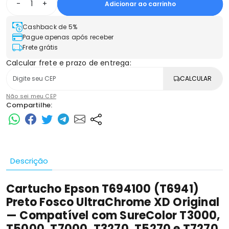
-
+
Adicionar ao carrinho
Cashback de 5%
Pague apenas após receber
Frete grátis
Calcular frete e prazo de entrega:
CALCULAR
Não sei meu CEP
Compartilhe:
Descrição
Cartucho Epson T694100 (T6941)
Preto Fosco UltraChrome XD Original
— Compatível com SureColor T3000,
T5000, T7000, T3270, T5270 e T7270