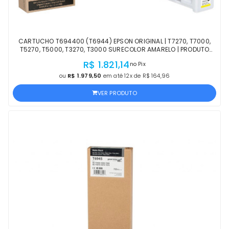
CARTUCHO T694400 (T6944) EPSON ORIGINAL | T7270, T7000,
T5270, T5000, T3270, T3000 SURECOLOR AMARELO | PRODUTO
OFICIAL EPSON COM NF
R$ 1.821,14
no Pix
ou
R$ 1.979,50
em até 12x de R$ 164,96
VER PRODUTO