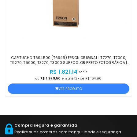
CARTUCHO T694500 (T6945) EPSON ORIGINAL | T7270, T7000,
T5270, T5000, T3270, T3000 SURECOLOR PRETO FOTOGRÁFICA |
PRODUTO OFICIAL EPSON COM NF
R$ 1.821,14
no Pix
ou
R$ 1.979,50
em até 12x de R$ 164,96
VER PRODUTO
Compra segura e garantida
Realize suas compras com tranquilidade e segurança