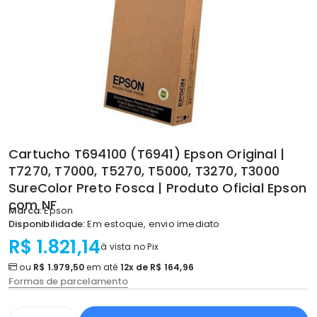
Cartucho T694100 (T6941) Epson Original |
T7270, T7000, T5270, T5000, T3270, T3000
SureColor Preto Fosca | Produto Oficial Epson
com NF
Marca:
Epson
Disponibilidade:
Em estoque, envio imediato
R$ 1.821,14
à vista no Pix
ou
R$ 1.979,50
em até
12x de R$ 164,96
Formas de parcelamento