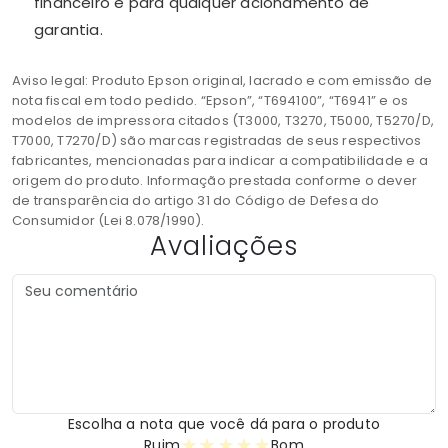
financeiro e para qualquer acionamento de
garantia.
Aviso legal: Produto Epson original, lacrado e com emissão de
nota fiscal em todo pedido. “Epson”, “T694100”, “T6941” e os
modelos de impressora citados (T3000, T3270, T5000, T5270/D,
T7000, T7270/D) são marcas registradas de seus respectivos
fabricantes, mencionadas para indicar a compatibilidade e a
origem do produto. Informação prestada conforme o dever
de transparência do artigo 31 do Código de Defesa do
Consumidor (Lei 8.078/1990).
Avaliações
Escolha a nota que você dá para o produto
★
★
★
★
★
Ruim
Bom