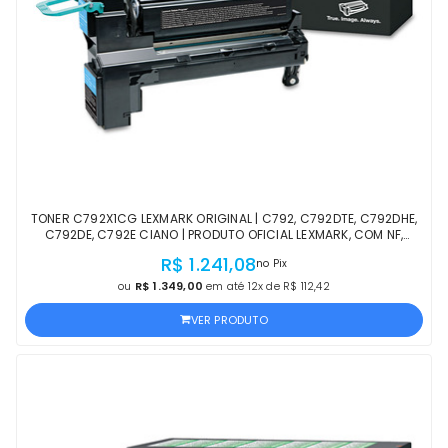
TONER C792X1CG LEXMARK ORIGINAL | C792, C792DTE, C792DHE,
C792DE, C792E CIANO | PRODUTO OFICIAL LEXMARK, COM NF,
PROCEDÊNCIA E GARANTIA DE 1 ANO
R$ 1.241,08
no Pix
ou
R$ 1.349,00
em até 12x de R$ 112,42
VER PRODUTO