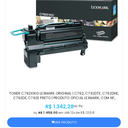
TONER C792X1KG LEXMARK ORIGINAL | C792, C792DTE, C792DHE,
C792DE, C792E PRETO | PRODUTO OFICIAL LEXMARK, COM NF,
PROCEDÊNCIA E GARANTIA DE 1 ANO
R$ 1.342,28
no Pix
ou
R$ 1.459,00
em até 12x de R$ 121,58
VER PRODUTO