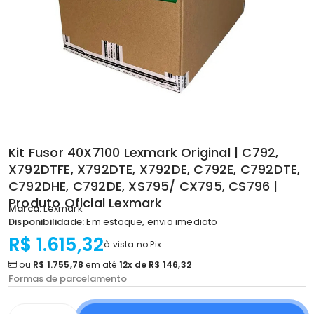
Kit Fusor 40X7100 Lexmark Original | C792,
X792DTFE, X792DTE, X792DE, C792E, C792DTE,
C792DHE, C792DE, XS795/ CX795, CS796 |
Produto Oficial Lexmark
Marca:
Lexmark
Disponibilidade:
Em estoque, envio imediato
R$ 1.615,32
à vista no Pix
ou
R$ 1.755,78
em até
12x de R$ 146,32
Formas de parcelamento