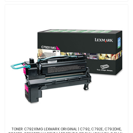
TONER C792X1MG LEXMARK ORIGINAL | C792, C792E, C792DHE,