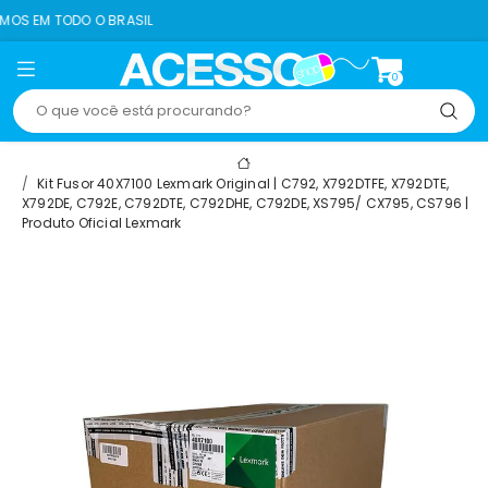
 BRASIL
8% OFF NO 
0
Kit Fusor 40X7100 Lexmark Original | C792, X792DTFE, X792DTE,
X792DE, C792E, C792DTE, C792DHE, C792DE, XS795/ CX795, CS796 |
Produto Oficial Lexmark