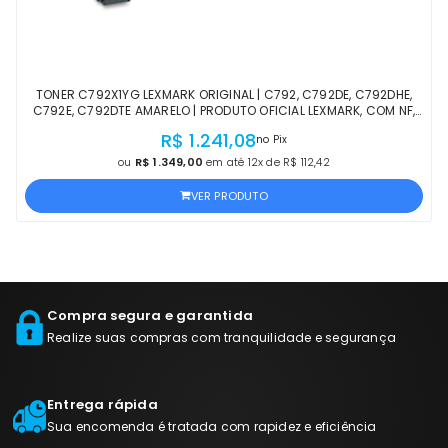
TONER C792X1YG LEXMARK ORIGINAL | C792, C792DE, C792DHE,
C792E, C792DTE AMARELO | PRODUTO OFICIAL LEXMARK, COM NF,
PROCEDÊNCIA E GARANTIA DE 1 ANO
R$ 1.241,08
no Pix
ou
R$ 1.349,00
em até 12x de R$ 112,42
VER PRODUTO
Compra segura e garantida
Realize suas compras com tranquilidade e segurança
Entrega rápida
Sua encomenda é tratada com rapidez e eficiência