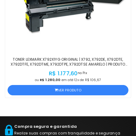
TONER LEXMARK X792X1YG ORIGINAL | X792, X792DE, X792DTE,
X792DTFE, X792DTME, X792DTPE, X792DTSE AMARELO | PRODUTO
OFICIAL LEXMARK COM NF E GARANTIA
R$ 1.177,60
no Pix
ou
R$ 1.280,00
em até 12x de R$ 106,67
VER PRODUTO
Compra segura e garantida
Realize suas compras com tranquilidade e segurança