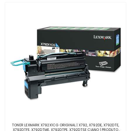
TONER LEXMARK X792X1CG ORIGINAL | X792, X792DE, X792DTE,
X792DTFE, X792DTME, X792DTPE, X792DTSE CIANO | PRODUTO