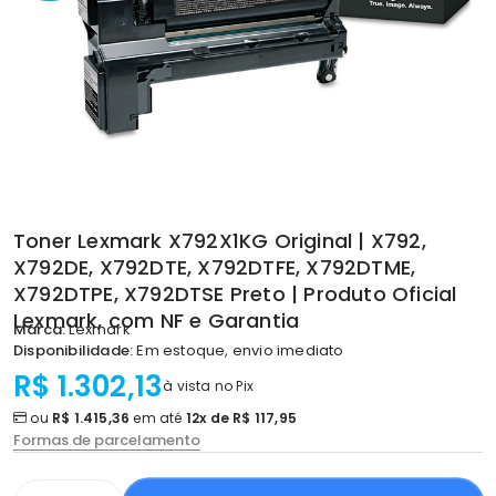
Toner Lexmark X792X1KG Original | X792,
X792DE, X792DTE, X792DTFE, X792DTME,
X792DTPE, X792DTSE Preto | Produto Oficial
Lexmark, com NF e Garantia
Marca:
Lexmark
Disponibilidade:
Em estoque, envio imediato
R$ 1.302,13
à vista no Pix
ou
R$ 1.415,36
em até
12x de R$ 117,95
Formas de parcelamento