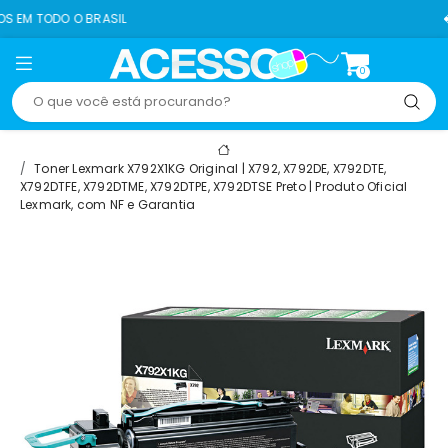
 BRASIL
8% OFF NO P
0
Toner Lexmark X792X1KG Original | X792, X792DE, X792DTE,
X792DTFE, X792DTME, X792DTPE, X792DTSE Preto | Produto Oficial
Lexmark, com NF e Garantia