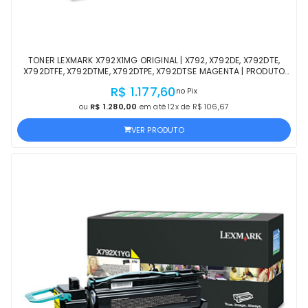
TONER LEXMARK X792X1MG ORIGINAL | X792, X792DE, X792DTE,
X792DTFE, X792DTME, X792DTPE, X792DTSE MAGENTA | PRODUTO
OFICIAL LEXMARK COM NF E GARANTIA
R$ 1.177,60
no Pix
ou
R$ 1.280,00
em até 12x de R$ 106,67
VER PRODUTO