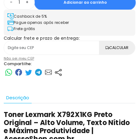
-
+
Adicionar ao carrinho
Cashback de 5%
Pague apenas após receber
Frete grátis
Calcular frete e prazo de entrega:
CALCULAR
Não sei meu CEP
Compartilhe:
Descrição
Toner Lexmark X792X1KG Preto
Original – Alto Volume, Texto Nítido
e Máxima Produtividade |
AcessoShop.com.br