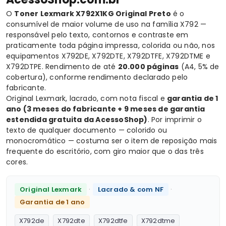
O
Toner Lexmark
X792X1KG Original Preto
é o
consumível de maior volume de uso na família X792 —
responsável pelo texto, contornos e contraste em
praticamente toda página impressa, colorida ou não, nos
equipamentos X792DE, X792DTE, X792DTFE, X792DTME e
X792DTPE. Rendimento de até
20.000 páginas
(A4, 5% de
cobertura), conforme rendimento declarado pelo
fabricante.
Original Lexmark, lacrado, com nota fiscal e
garantia de 1
ano (3 meses do fabricante + 9 meses de garantia
estendida gratuita da AcessoShop)
. Por imprimir o
texto de qualquer documento — colorido ou
monocromático — costuma ser o item de reposição mais
frequente do escritório, com giro maior que o das três
cores.
·
·
Original Lexmark
Lacrado & com NF
Garantia de 1 ano
X792de
X792dte
X792dtfe
X792dtme