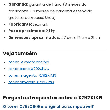
Garantia:
garantia de 1 ano (3 meses do
fabricante + 9 meses de garantia estendida
gratuita da AcessoShop)
Fabricante:
Lexmark
Peso aproximado:
2,1 kg
Dimensoes aproximadas:
47 cm x 17 cm x 21 cm
Veja também
toner Lexmark original
toner ciano X792X1CG
toner magenta X792X1MG
toner amarelo X792X1YG
Perguntas frequentes sobre o X792X1KG
O toner X792X1KG é original ou compatível?