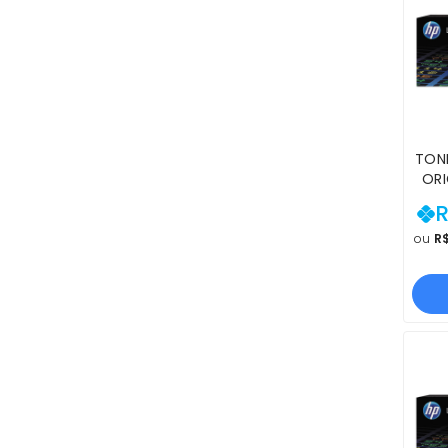
TONE
ORI
M57
R
M553
M57
ou
R$
PR