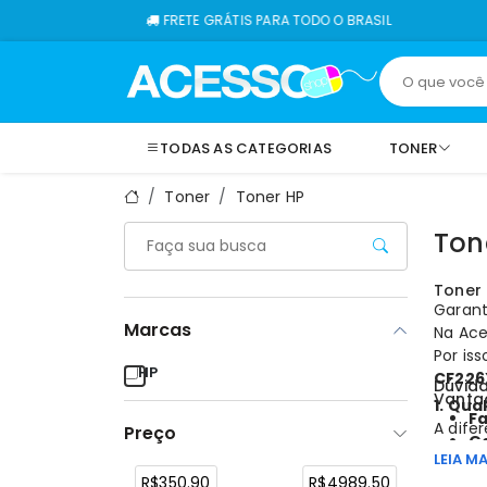
FRETE GRÁTIS PARA TODO O BRASIL
T
TODAS AS CATEGORIAS
TONER
Toner
Toner HP
Ton
Toner 
Garant
Marcas
Na Ace
Por is
HP
CF226
Dúvida
Vanta
1. Qua
F
A dife
Preço
Ga
versão
LEIA MA
Pr
intens
R$350.90
R$4989.50