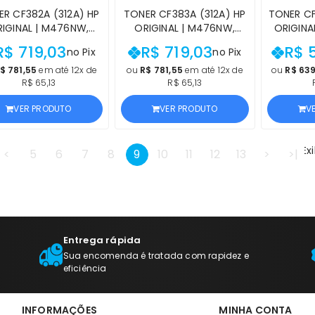
R CF382A (312A) HP
TONER CF383A (312A) HP
TONER CF
IGINAL | M476NW,
ORIGINAL | M476NW,
ORIGINAL | M277, 
6DW, M476DN, MFP
M476DW, M476, MFP
M277N,
R$ 719,03
R$ 719,03
R$ 
no Pix
no Pix
M476 AMARELO |
M476DN MAGENTA |
M252N, 
ODUTO OFICIAL HP,
PRODUTO OFICIAL HP,
PRODUT
$ 781,55
em até 12x de
ou
R$ 781,55
em até 12x de
ou
R$ 639
R$ 65,13
R$ 65,13
 NF, PROCEDÊNCIA E
COM NF, PROCEDÊNCIA E
COM NF 
ARANTIA DE 1 ANO
GARANTIA DE 1 ANO
VER PRODUTO
VER PRODUTO
V
Ex
<
5
6
7
8
9
10
11
12
13
>
>|
Entrega rápida
Sua encomenda é tratada com rapidez e
eficiência
INFORMAÇÕES
MINHA CONTA