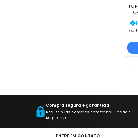
TONE
OR
M47
PR
ou
R
COM
G
|<
Compra segura e garantida
Realize suas compras com tranquilidade e
segurança
ENTRE EM CONTATO