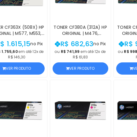
R CF363X (508X) HP
TONER CF380A (312A) HP
TONER CF
GINAL | M577, M553,
ORIGINAL | M476,
ORIGIN
7F, M577DN, M553X,
M476NW, M476DW,
M476DW,
$ 1.615,15
R$ 682,63
R$ 
no Pix
no Pix
N, M553DN, M553DH,
M476DN PRETO |
PRETO A
7Z, M577C MAGENTA
PRODUTO OFICIAL HP,
| PRODU
 1.755,60
em até 12x de
ou
R$ 741,99
em até 12x de
ou
R$ 998
R$ 146,30
R$ 61,83
ODUTO OFICIAL HP C/
COM NF, PROCEDÊNCIA E
COM NF 
NF
GARANTIA DE 1 ANO
VER PRODUTO
VER PRODUTO
V