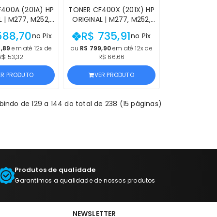
400A (201A) HP
TONER CF400X (201X) HP
M252,
ORIGINAL | M277, M252,
 M277DW, MFP
M277N, M277DW, M252N,
588,70
R$ 735,91
no Pix
no Pix
M252DW PRETO |
M252DW PRETO ALTA
O OFICIAL HP,
CAPACIDADE | PRODUTO
,89
em até 12x de
ou
R$ 799,90
em até 12x de
R$ 53,32
R$ 66,66
E PROCEDÊNCIA
OFICIAL HP, COM NF E
PROCEDÊNCIA
ER PRODUTO
VER PRODUTO
ibindo de 129 a 144 do total de 238 (15 páginas)
Produtos de qualidade
Garantimos a qualidade de nossos produtos
NEWSLETTER