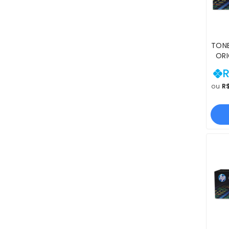
TONE
ORI
M57
R
M553
M57
ou
R$
| PR