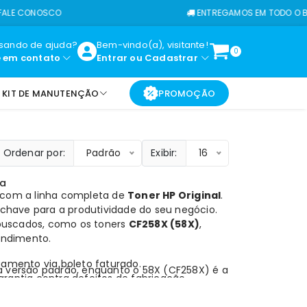
NOSCO
ENTREGAMOS EM TODO O BRASIL
isando de ajuda?
Bem-vindo(a), visitante!
0
e em contato
Entrar
ou
Cadastrar
KIT DE MANUTENÇÃO
PROMOÇÃO
Ordenar por:
Padrão
Exibir:
16
sa
s com a linha completa de
Toner HP Original
.
have para a produtividade do seu negócio.
buscados, como os toners
CF258X (58X)
,
rendimento.
mento via boleto faturado.
a versão padrão, enquanto o 58X (CF258X) é a
rantia contra defeitos de fabricação.
as, sendo o preferido para uso corporativo
 para todo o Brasil, ideal para quem tem