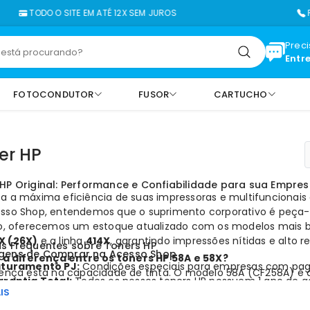
ODO O SITE EM ATÉ 12X SEM JUROS
FALE CO
Prec
Entr
FOTOCONDUTOR
FUSOR
CARTUCHO
er HP
HP Original: Performance e Confiabilidade para sua Empre
a a máxima eficiência de suas impressoras e multifuncionai
sso Shop, entendemos que o suprimento corporativo é peça-c
so, oferecemos um estoque atualizado com os modelos mais 
X (26X)
e a linha
414X
, garantindo impressões nítidas e alto 
s Frequentes sobre Toners HP
gens de Comprar na Acesso Shop
l a diferença entre os toners HP 58A e 58X?
aturamento PJ:
Condições especiais para empresas com paga
rença está na capacidade de tinta. O modelo 58A (CF258A) é 
rantia Total:
Todos os nossos toners HP possuem 1 ano de ga
 de alto rendimento, capaz de imprimir até 3 vezes mais págin
IS
onta Entrega:
Logística ágil para São Paulo e envio imediato
o.