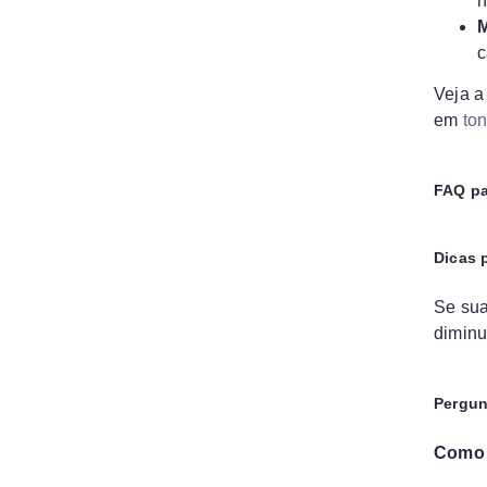
n
M
c
Veja a
em
ton
FAQ pa
Dicas 
Se sua
diminu
Pergun
Como i