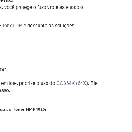
ressão.
você protege o fusor, roletes e todo o
.
e
Toner HP
e descubra as soluções
64X?
m lote, priorize o uso do
CC364X (64X)
. Ele
esso.
para o Toner HP P4015n