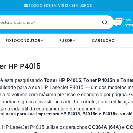
TODO O SITE EM ATÉ 12X SEM JUROS
Prec
Entr
FOTOCONDUTOR
FUSOR
CARTUCHO
er HP P4015
cê está pesquisando
Toner HP P4015
,
Toner P4015n
e
Tone
bilidade para a sua HP LaserJet P4015 — um dos modelos mai
 alto volume com máxima precisão e economia por página. G
 padrão significa investir no cartucho correto, com certificaçã
gar a vida útil do equipamento e do suprimento.
valiosas para sua impressora HP P4015, P4015n e P4015x: vá al
a HP LaserJet P4015 utiliza os cartuchos
CC364A (64A)
e
CC