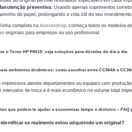
itidez do original permite resultados impecáveis em cada imp
anutenção preventiva:
Usando apenas suprimentos corretos, 
aminho do papel, prolongando a vida útil do seu investimento
 linha completa na
Acessoshop
, conheça todos os modelos d
er
originais para empresas ou uso profissional.
ra o Toner HP P4015: veja soluções para dúvidas do dia a dia
para ambientes dinâmicos: como escolher entre CC364A e CC3
 impressora atende departamentos ou equipes com produção e
i intervalos de troca e é mais econômico no volume total impr
tas que podem te ajudar a economizar tempo e dinheiro – FAQ 
dentificar se realmente estou adquirindo um original?