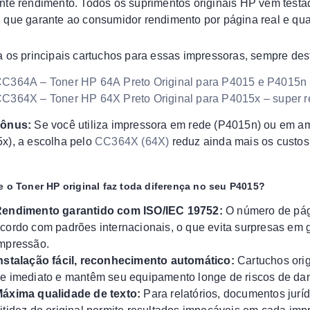
nte rendimento. Todos os suprimentos originais HP vêm test
, que garante ao consumidor rendimento por página real e qu
a os principais cartuchos para essas impressoras, sempre d
C364A – Toner HP 64A Preto Original para P4015 e P4015n
C364X – Toner HP 64X Preto Original para P4015x – super 
bônus:
Se você utiliza impressora em rede (P4015n) ou em a
x), a escolha pelo
CC364X (64X)
reduz ainda mais os custos
e o Toner HP original faz toda diferença no seu P4015?
endimento garantido com ISO/IEC 19752:
O número de pági
cordo com padrões internacionais, o que evita surpresas em
mpressão.
nstalação fácil, reconhecimento automático:
Cartuchos ori
e imediato e mantêm seu equipamento longe de riscos de da
áxima qualidade de texto:
Para relatórios, documentos juríd