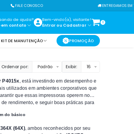
FALE CONOSCO
ENTREGAMOS EM TODO O 
isando de ajuda?
Bem-vindo(a), visitante!
0
e em contato
Entrar
ou
Cadastrar
KIT DE MANUTENÇÃO
PROMOÇÃO
Ordenar por:
Padrão
Exibir:
16
r P4015x
, está investindo em desempenho e
s utilizados em ambientes corporativos que
arantir que essas impressoras operem no
o de rendimento, e seguir boas práticas para
ém do básico
364X (64X)
, ambos reconhecidos por seu