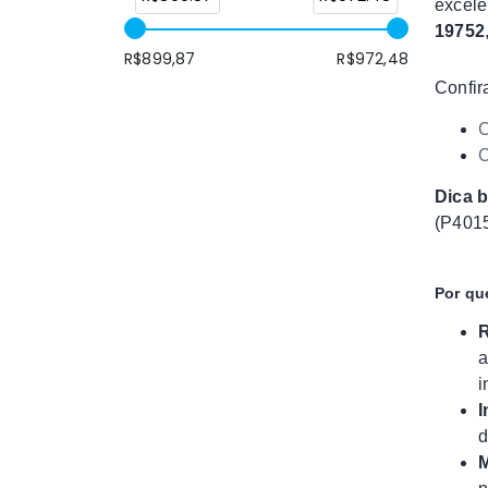
excele
19752
R$
899,87
R$
972,48
Confir
C
C
Dica 
(P4015
Por qu
R
a
i
I
d
M