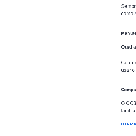
Sempre
como
Manute
Qual a
Guarde
usar o
Compat
O CC36
facili
LEIA MA