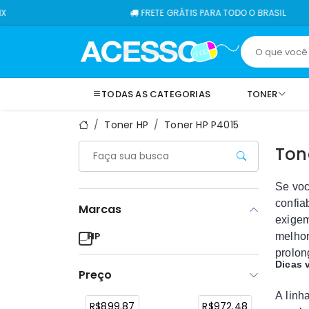
FRETE GRÁTIS PARA TODO O BRASIL
TODAS AS CATEGORIAS
TONER
Toner HP
Toner HP P4015
Ton
Se vo
confia
Marcas
exigem
HP
melhor
prolon
Dicas 
Preço
A linh
R$899.87
R$972.48