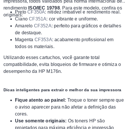
impressora, todos validados pela norma internacional de
rendimento
ISO/IEC 19798
. Para este modelo, confira os
Preto
CF350A
: nitidez imbatível e rendimento real.
originais:
Ciano
CF351A
: cor vibrante e uniforme.
Amarelo
CF352A
: perfeito para gráficos e detalhes
de destaque.
Magenta
CF353A
: acabamento profissional em
todos os materiais.
Utilizando esses cartuchos, você garante total
compatibilidade, evita bloqueios de firmware e otimiza o
desempenho da HP M176n.
Dicas inteligentes para extrair o melhor da sua impressora
Fique atento ao painel:
Troque o toner sempre que
o aviso aparecer para não afetar a definição das
cores.
Use somente originais:
Os toners HP são
projetados para máxima eficiência e impressão