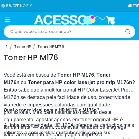
FF NO PIX
FRETE GRÁT
0
Toner HP
Toner HP M176
Toner HP M176
Você está em busca de
Toner HP M176
,
Toner
M176n
ou
Toner para HP color laserjet pro mfp M176n
?
Então sabe que a multifuncional HP Color LaserJet Pro
M176n se destaca pela facilidade de uso, conectividade
via rede e impressões coloridas com qualidade
Qual o toner ideal para a HP M176 e M176n?
profissional. Mas para usufruir ao máximo deste
equipamento, apostar apenas em toner original HP é
A linha recomendada HP 130A oferece os cartuchos mais
fundamental — assim, você evita retrabalhos e agrega
robustos e com melhor custo-benefício para sua
valor ao resultado de cada página impressa.