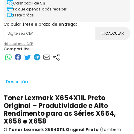
Cashback de 5%
Pague apenas após receber
Frete grátis
Calcular frete e prazo de entrega:
CALCULAR
Não sei meu CEP
Compartilhe:
Descrição
Toner Lexmark X654X11L Preto
Original – Produtividade e Alto
Rendimento para as Séries X654,
X656 e X658
O
Toner Lexmark X654X11L Original Preto
(também