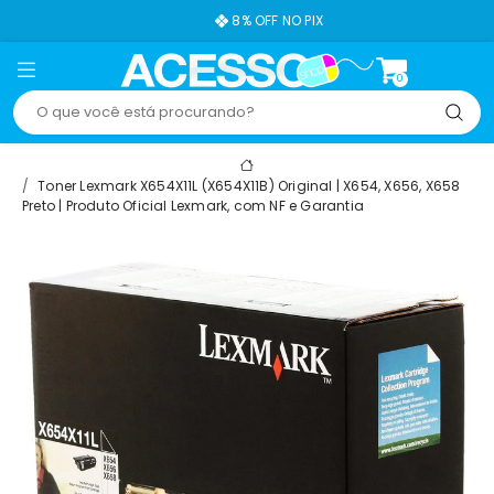
8% OFF NO PIX
0
Toner Lexmark X654X11L (X654X11B) Original | X654, X656, X658
Preto | Produto Oficial Lexmark, com NF e Garantia