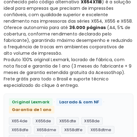
conhecido pelo código alternativo
X654X11B
) é a solução
ideal para empresas que precisam de impressões
confiáveis, com qualidade superior e excelente
rendimento nas impressoras das séries X654, X656 e X658.
Oferece autonomia para até
36.000 páginas
(A4, 5% de
cobertura, conforme rendimento declarado pelo
fabricante), garantindo máximo desempenho e reduzindo
a frequência de trocas em ambientes corporativos de
alto volume de impressão.
Produto 100% original Lexmark, lacrado de fábrica, com
nota fiscal e garantia de 1 ano (3 meses do fabricante + 9
meses de garantia estendida gratuita da AcessoShop).
Frete grátis para todo o Brasil e suporte técnico
especializado do clique à entrega.
·
·
Original Lexmark
Lacrado & com NF
Garantia de 1 ano
X654de
X656de
X656dte
X658de
X658dfe
X658dme
X658dtfe
X658dtme