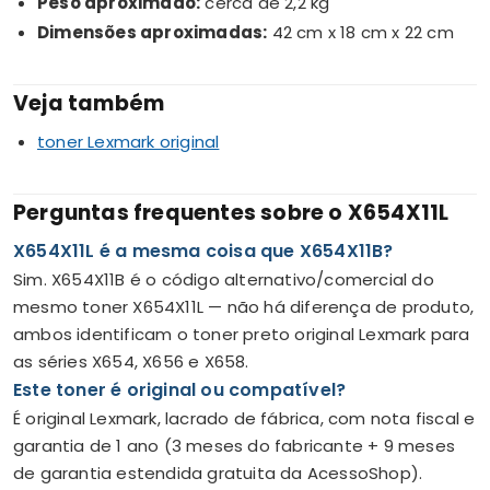
Peso aproximado:
cerca de 2,2 kg
Dimensões aproximadas:
42 cm x 18 cm x 22 cm
Veja também
toner Lexmark original
Perguntas frequentes sobre o X654X11L
X654X11L é a mesma coisa que X654X11B?
Sim. X654X11B é o código alternativo/comercial do
mesmo toner X654X11L — não há diferença de produto,
ambos identificam o toner preto original Lexmark para
as séries X654, X656 e X658.
Este toner é original ou compatível?
É original Lexmark, lacrado de fábrica, com nota fiscal e
garantia de 1 ano (3 meses do fabricante + 9 meses
de garantia estendida gratuita da AcessoShop).