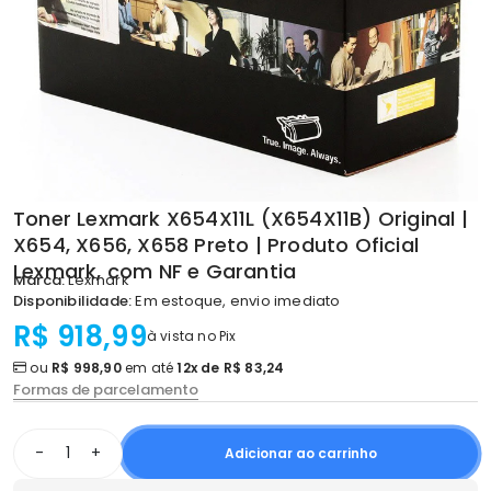
Toner Lexmark X654X11L (X654X11B) Original |
X654, X656, X658 Preto | Produto Oficial
Lexmark, com NF e Garantia
Marca:
Lexmark
Disponibilidade:
Em estoque, envio imediato
R$ 918,99
à vista no Pix
ou
R$ 998,90
em até
12x de R$ 83,24
Formas de parcelamento
-
+
Adicionar ao carrinho