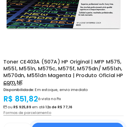
Toner CE403A (507A) HP Original | MFP M575,
M551, M551n, M575c, M575f, M575dn/ M551xh,
M570dn, M551dn Magenta | Produto Oficial HP
com NF
Marca:
HP
Disponibilidade:
Em estoque, envio imediato
R$ 851,82
à vista no Pix
ou
R$ 925,89
em até
12x de R$ 77,16
Formas de parcelamento