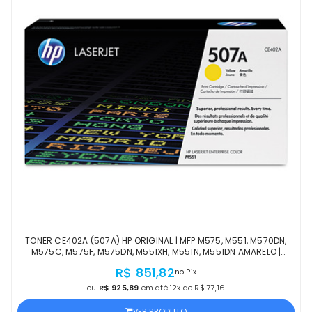
TONER CE402A (507A) HP ORIGINAL | MFP M575, M551, M570DN,
M575C, M575F, M575DN, M551XH, M551N, M551DN AMARELO |
PRODUTO OFICIAL HP COM NF
R$ 851,82
no Pix
ou
R$ 925,89
em até 12x de R$ 77,16
VER PRODUTO