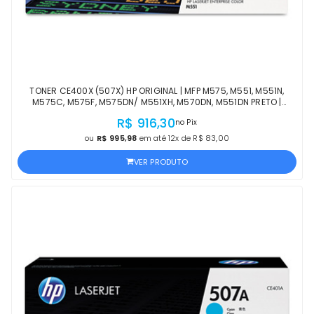
TONER CE400X (507X) HP ORIGINAL | MFP M575, M551, M551N,
M575C, M575F, M575DN/ M551XH, M570DN, M551DN PRETO |
PRODUTO OFICIAL HP C/ GARANTIA
R$ 916,30
no Pix
ou
R$ 995,98
em até 12x de R$ 83,00
VER PRODUTO