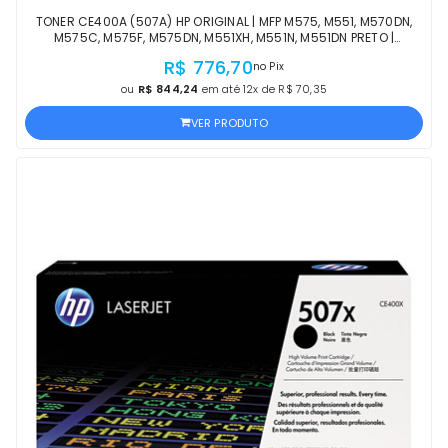
TONER CE400A (507A) HP ORIGINAL | MFP M575, M551, M570DN,
M575C, M575F, M575DN, M551XH, M551N, M551DN PRETO |
PRODUTO OFICIAL HP COM NF
R$ 776,70
no Pix
ou
R$ 844,24
em até 12x de R$ 70,35
VER PRODUTO