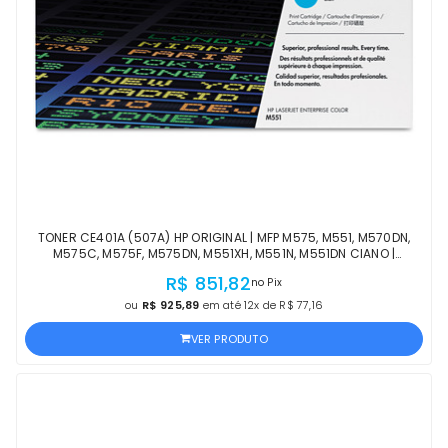
TONER CE401A (507A) HP ORIGINAL | MFP M575, M551, M570DN,
M575C, M575F, M575DN, M551XH, M551N, M551DN CIANO |
PRODUTO OFICIAL HP COM NF
R$ 851,82
no Pix
ou
R$ 925,89
em até 12x de R$ 77,16
VER PRODUTO