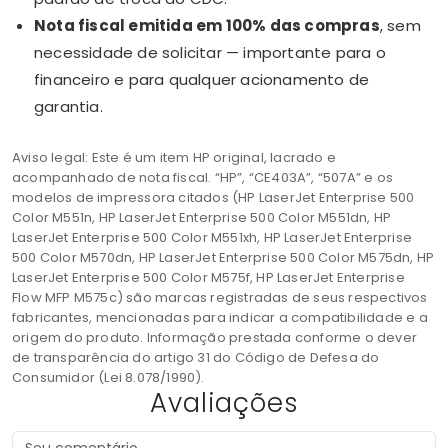
Nota fiscal emitida em 100% das compras
, sem
necessidade de solicitar — importante para o
financeiro e para qualquer acionamento de
garantia.
Aviso legal: Este é um item HP original, lacrado e
acompanhado de nota fiscal. “HP”, “CE403A”, “507A” e os
modelos de impressora citados (HP LaserJet Enterprise 500
Color M551n, HP LaserJet Enterprise 500 Color M551dn, HP
LaserJet Enterprise 500 Color M551xh, HP LaserJet Enterprise
500 Color M570dn, HP LaserJet Enterprise 500 Color M575dn, HP
LaserJet Enterprise 500 Color M575f, HP LaserJet Enterprise
Flow MFP M575c) são marcas registradas de seus respectivos
fabricantes, mencionadas para indicar a compatibilidade e a
origem do produto. Informação prestada conforme o dever
de transparência do artigo 31 do Código de Defesa do
Consumidor (Lei 8.078/1990).
Avaliações