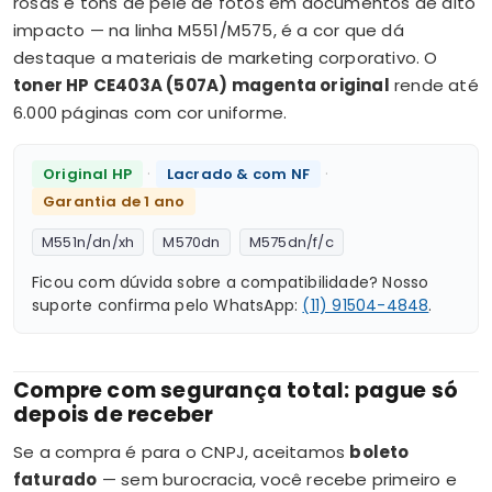
rosas e tons de pele de fotos em documentos de alto
impacto — na linha M551/M575, é a cor que dá
destaque a materiais de marketing corporativo. O
toner HP CE403A (507A) magenta original
rende até
6.000 páginas com cor uniforme.
·
·
Original HP
Lacrado & com NF
Garantia de 1 ano
M551n/dn/xh
M570dn
M575dn/f/c
Ficou com dúvida sobre a compatibilidade? Nosso
suporte confirma pelo WhatsApp:
(11) 91504-4848
.
Compre com segurança total: pague só
depois de receber
Se a compra é para o CNPJ, aceitamos
boleto
faturado
— sem burocracia, você recebe primeiro e