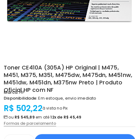
Toner CE410A (305A) HP Original | M475,
M451, M375, M351, M475dw, M475dn, M451nw,
M451dw, M451dn, M375nw Preto | Produto
Oficial HP com NF
Marca:
HP
Disponibilidade:
Em estoque, envio imediato
R$ 502,22
à vista no Pix
ou
R$ 545,89
em até
12x de R$ 45,49
Formas de parcelamento