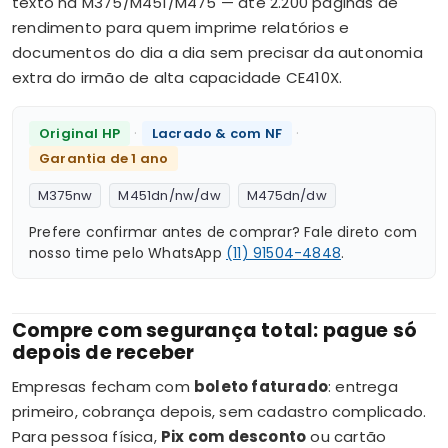
texto na M375/M451/M475 — até 2.200 páginas de
rendimento para quem imprime relatórios e
documentos do dia a dia sem precisar da autonomia
extra do irmão de alta capacidade CE410X.
·
·
Original HP
Lacrado & com NF
Garantia de 1 ano
M375nw
M451dn/nw/dw
M475dn/dw
Prefere confirmar antes de comprar? Fale direto com
nosso time pelo WhatsApp
(11) 91504-4848
.
Compre com segurança total: pague só
depois de receber
Empresas fecham com
boleto faturado
: entrega
primeiro, cobrança depois, sem cadastro complicado.
Para pessoa física,
Pix com desconto
ou cartão