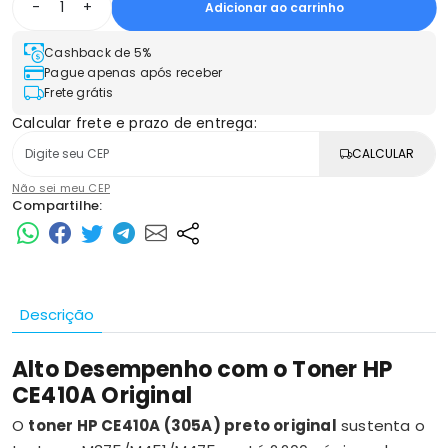
-
+
Adicionar ao carrinho
Cashback de 5%
Pague apenas após receber
Frete grátis
Calcular frete e prazo de entrega:
CALCULAR
Não sei meu CEP
Compartilhe:
Descrição
Alto Desempenho com o Toner HP
CE410A Original
O
toner HP CE410A (305A) preto original
sustenta o