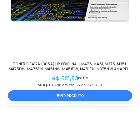
TONER CE412A (305A) HP ORIGINAL | M475, M451, M375, M351,
M475DW, M475DN, M451NW, M451DW, M451DN, M375NW AMARELO
| PRODUTO OFICIAL HP COM NF
R$ 621,83
no Pix
ou
R$ 675,90
em até 12x de R$ 56,33
VER PRODUTO