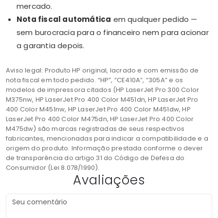
mercado.
Nota fiscal automática
em qualquer pedido —
sem burocracia para o financeiro nem para acionar
a garantia depois.
Aviso legal: Produto HP original, lacrado e com emissão de
nota fiscal em todo pedido. “HP”, “CE410A”, “305A” e os
modelos de impressora citados (HP LaserJet Pro 300 Color
M375nw, HP LaserJet Pro 400 Color M451dn, HP LaserJet Pro
400 Color M451nw, HP LaserJet Pro 400 Color M451dw, HP
LaserJet Pro 400 Color M475dn, HP LaserJet Pro 400 Color
M475dw) são marcas registradas de seus respectivos
fabricantes, mencionadas para indicar a compatibilidade e a
origem do produto. Informação prestada conforme o dever
de transparência do artigo 31 do Código de Defesa do
Consumidor (Lei 8.078/1990).
Avaliações