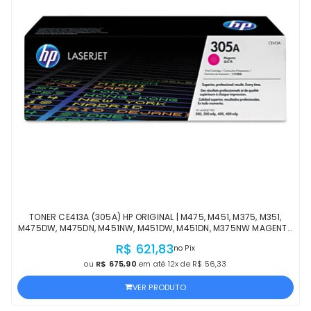
TONER CE413A (305A) HP ORIGINAL | M475, M451, M375, M351,
M475DW, M475DN, M451NW, M451DW, M451DN, M375NW MAGENTA
| PRODUTO OFICIAL HP COM NF
R$ 621,83
no Pix
ou
R$ 675,90
em até 12x de R$ 56,33
VER PRODUTO