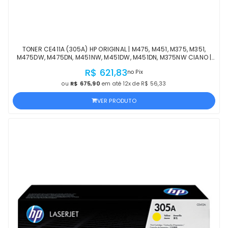
TONER CE411A (305A) HP ORIGINAL | M475, M451, M375, M351,
M475DW, M475DN, M451NW, M451DW, M451DN, M375NW CIANO |
PRODUTO OFICIAL HP COM NF
R$ 621,83
no Pix
ou
R$ 675,90
em até 12x de R$ 56,33
VER PRODUTO