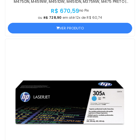
M475DN, M451NW, M451DW, M451DN, M375NW, M475 PRETO |
PRODUTO OFICIAL HP COM NF
R$ 670,59
no Pix
ou
R$ 728,90
em até 12x de R$ 60,74
VER PRODUTO