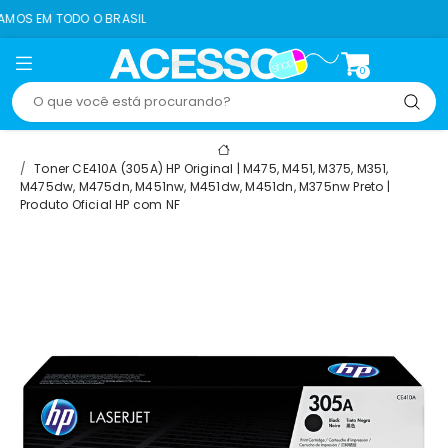
 O BRASIL
8% OFF N
0
Toner CE410A (305A) HP Original | M475, M451, M375, M351,
M475dw, M475dn, M451nw, M451dw, M451dn, M375nw Preto |
Produto Oficial HP com NF