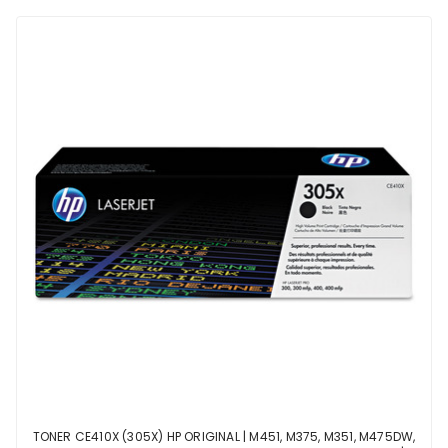
TONER CE410X (305X) HP ORIGINAL | M451, M375, M351, M475DW,