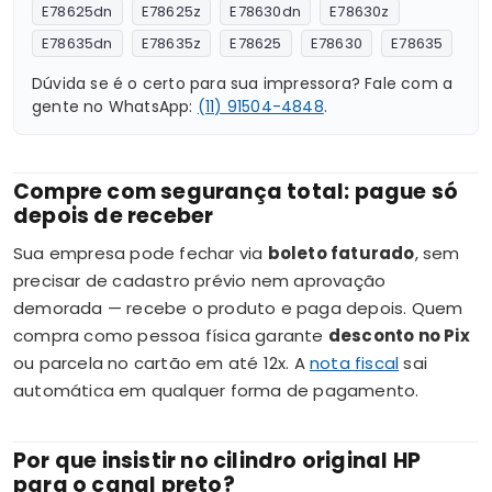
E78625dn
E78625z
E78630dn
E78630z
E78635dn
E78635z
E78625
E78630
E78635
Dúvida se é o certo para sua impressora? Fale com a
gente no WhatsApp:
(11) 91504-4848
.
Compre com segurança total: pague só
depois de receber
Sua empresa pode fechar via
boleto faturado
, sem
precisar de cadastro prévio nem aprovação
demorada — recebe o produto e paga depois. Quem
compra como pessoa física garante
desconto no Pix
ou parcela no cartão em até 12x. A
nota fiscal
sai
automática em qualquer forma de pagamento.
Por que insistir no cilindro original HP
para o canal preto?