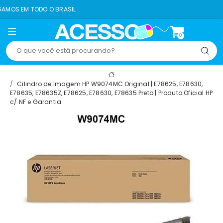
ODO O BRASIL
8% OF
0
Cilindro de Imagem HP W9074MC Original | E78625, E78630,
E78635, E78635Z, E78625, E78630, E78635 Preto | Produto Oficial HP
c/ NF e Garantia