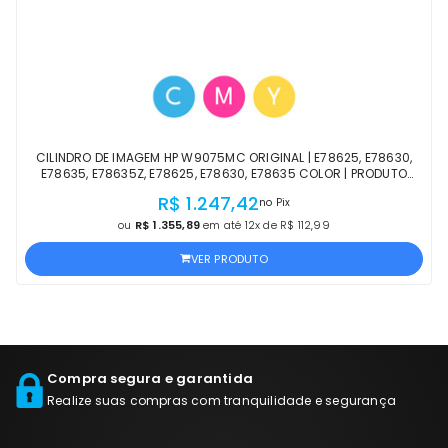
CILINDRO DE IMAGEM HP W9075MC ORIGINAL | E78625, E78630,
E78635, E78635Z, E78625, E78630, E78635 COLOR | PRODUTO
OFICIAL HP C/ NF E GARANTIA
R$ 1.247,42
no Pix
ou
R$ 1.355,89
em até 12x de R$ 112,99
VER PRODUTO
Compra segura e garantida
Realize suas compras com tranquilidade e segurança