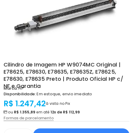
Cilindro de Imagem HP W9074MC Original |
E78625, E78630, E78635, E78635Z, E78625,
E78630, E78635 Preto | Produto Oficial HP c/
NF e Garantia
Marca:
HP
Disponibilidade:
Em estoque, envio imediato
R$ 1.247,42
à vista no Pix
ou
R$ 1.355,89
em até
12x de R$ 112,99
Formas de parcelamento