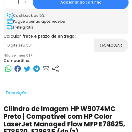
-
+
Adicionar ao carrinho
Cashback de 5%
Pague apenas após receber
Frete grátis
Calcular frete e prazo de entrega:
CALCULAR
Não sei meu CEP
Compartilhe:
Descrição
Cilindro de Imagem HP W9074MC
Preto | Compatível com HP Color
LaserJet Managed Flow MFP E78625,
E78630, E78635 (dn/z)