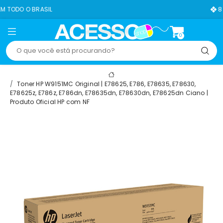
SIL
8% OFF NO PIX
0
Toner HP W9151MC Original | E78625, E786, E78635, E78630,
E78625z, E786z, E786dn, E78635dn, E78630dn, E78625dn Ciano |
Produto Oficial HP com NF