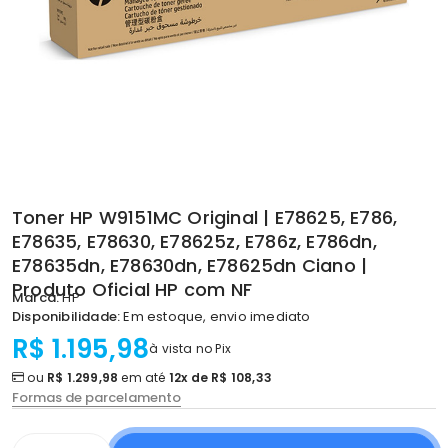
Toner HP W9151MC Original | E78625, E786,
E78635, E78630, E78625z, E786z, E786dn,
E78635dn, E78630dn, E78625dn Ciano |
Produto Oficial HP com NF
Marca:
HP
Disponibilidade:
Em estoque, envio imediato
R$ 1.195,98
à vista no Pix
ou
R$ 1.299,98
em até
12x de R$ 108,33
Formas de parcelamento