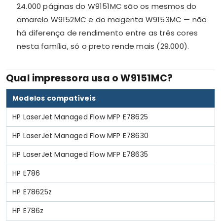
24.000 páginas do W9151MC são os mesmos do
amarelo W9152MC e do magenta W9153MC — não
há diferença de rendimento entre as três cores
nesta família, só o preto rende mais (29.000).
Qual impressora usa o W9151MC?
Modelos compatíveis
HP LaserJet Managed Flow MFP E78625
HP LaserJet Managed Flow MFP E78630
HP LaserJet Managed Flow MFP E78635
HP E786
HP E78625z
HP E786z