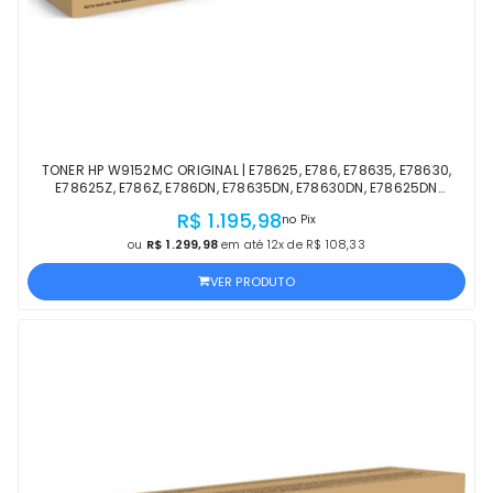
TONER HP W9152MC ORIGINAL | E78625, E786, E78635, E78630,
E78625Z, E786Z, E786DN, E78635DN, E78630DN, E78625DN
AMARELO | PRODUTO OFICIAL HP COM NF
R$ 1.195,98
no Pix
ou
R$ 1.299,98
em até 12x de R$ 108,33
VER PRODUTO