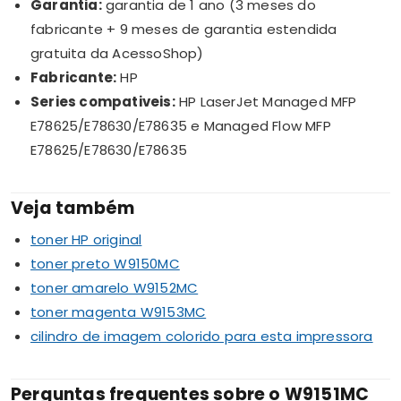
Garantia:
garantia de 1 ano (3 meses do
fabricante + 9 meses de garantia estendida
gratuita da AcessoShop)
Fabricante:
HP
Series compativeis:
HP LaserJet Managed MFP
E78625/E78630/E78635 e Managed Flow MFP
E78625/E78630/E78635
Veja também
toner HP original
toner preto W9150MC
toner amarelo W9152MC
toner magenta W9153MC
cilindro de imagem colorido para esta impressora
Perguntas frequentes sobre o W9151MC