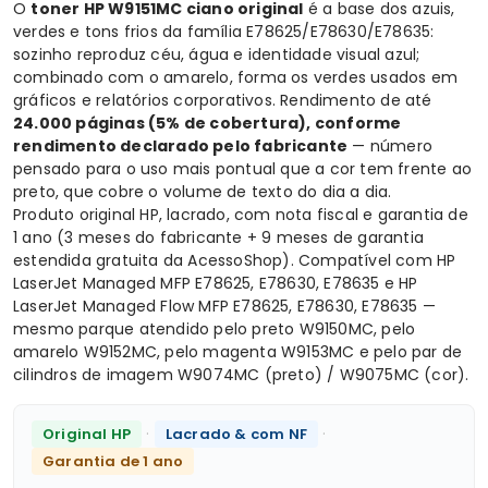
O
toner HP W9151MC ciano original
é a base dos azuis,
verdes e tons frios da família E78625/E78630/E78635:
sozinho reproduz céu, água e identidade visual azul;
combinado com o amarelo, forma os verdes usados em
gráficos e relatórios corporativos. Rendimento de até
24.000 páginas (5% de cobertura), conforme
rendimento declarado pelo fabricante
— número
pensado para o uso mais pontual que a cor tem frente ao
preto, que cobre o volume de texto do dia a dia.
Produto original HP, lacrado, com nota fiscal e garantia de
1 ano (3 meses do fabricante + 9 meses de garantia
estendida gratuita da AcessoShop). Compatível com HP
LaserJet Managed MFP E78625, E78630, E78635 e HP
LaserJet Managed Flow MFP E78625, E78630, E78635 —
mesmo parque atendido pelo preto W9150MC, pelo
amarelo W9152MC, pelo magenta W9153MC e pelo par de
cilindros de imagem W9074MC (preto) / W9075MC (cor).
·
·
Original HP
Lacrado & com NF
Garantia de 1 ano