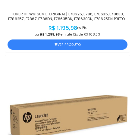
TONER HP W9150MC ORIGINAL | E78625, E786, E78635, E78630,
E78625Z, E786Z, E786DN, E78635DN, E78630DN, E78625DN PRETO |
PRODUTO OFICIAL HP COM NF
R$ 1.195,98
no Pix
ou
R$ 1.299,98
em até 12x de R$ 108,33
VER PRODUTO