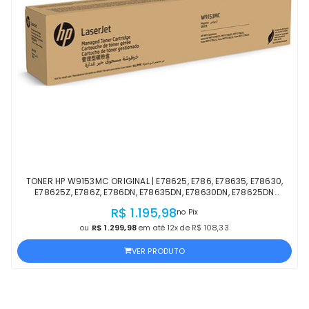
TONER HP W9153MC ORIGINAL | E78625, E786, E78635, E78630,
E78625Z, E786Z, E786DN, E78635DN, E78630DN, E78625DN
MAGENTA | PRODUTO OFICIAL HP COM NF
R$ 1.195,98
no Pix
ou
R$ 1.299,98
em até 12x de R$ 108,33
VER PRODUTO