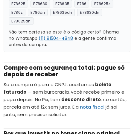
E78625
E78630
E78635
E786
E78625z
E786z
E786dn
E78635dn
E78630dn
E78625dn
Não tem certeza se este é o código certo? Chama
no WhatsApp
(11) 91504-4848
e a gente confirma
antes da compra.
Compre com segurança total: pague só
depois de receber
Se a compra é para o CNPJ, aceitamos
boleto
faturado
— sem burocracia, você recebe primeiro e
paga depois. No Pix, tem
desconto direto
; no cartão,
parcela em até 12x sem juros. E a
nota fiscal
já sai
junto, sem precisar solicitar.
Por que investir no toner ciano original