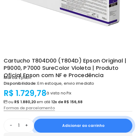
Cartucho T804D00 (T804D) Epson Original |
P9000, P7000 SureColor Violeta | Produto
Oficial Epson com NF e Procedência
Marca:
Epson
Disponibilidade:
Em estoque, envio imediato
R$ 1.729,78
à vista no Pix
ou
R$ 1.880,20
em até
12x de R$ 156,68
Formas de parcelamento
-
+
Adicionar ao carrinho