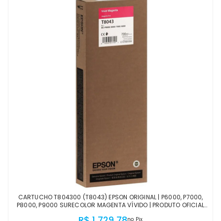
CARTUCHO T804300 (T8043) EPSON ORIGINAL | P6000, P7000,
P8000, P9000 SURECOLOR MAGENTA VÍVIDO | PRODUTO OFICIAL
EPSON COM NF E PROCEDÊNCIA
R$ 1.729,78
no Pix