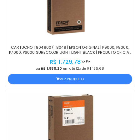
CARTUCHO T804900 (T8049) EPSON ORIGINAL | P9000, P8000,
P7000, P6000 SURECOLOR LIGHT LIGHT BLACK | PRODUTO OFICIAL
EPSON COM NF E PROCEDÊNCIA
R$ 1.729,78
no Pix
ou
R$ 1.880,20
em até 12x de R$ 156,68
VER PRODUTO