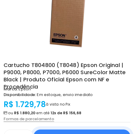
Cartucho T804800 (T8048) Epson Original |
P9000, P8000, P7000, P6000 SureColor Matte
Black | Produto Oficial Epson com NF e
Procedência
Marca:
Epson
Disponibilidade:
Em estoque, envio imediato
R$ 1.729,78
à vista no Pix
ou
R$ 1.880,20
em até
12x de R$ 156,68
Formas de parcelamento