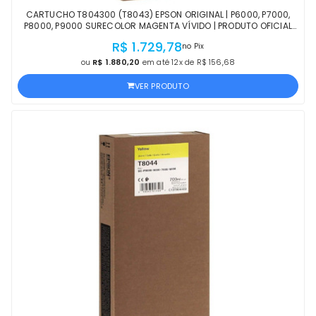
CARTUCHO T804300 (T8043) EPSON ORIGINAL | P6000, P7000,
P8000, P9000 SURECOLOR MAGENTA VÍVIDO | PRODUTO OFICIAL
EPSON COM NF E PROCEDÊNCIA
R$ 1.729,78
no Pix
ou
R$ 1.880,20
em até 12x de R$ 156,68
VER PRODUTO