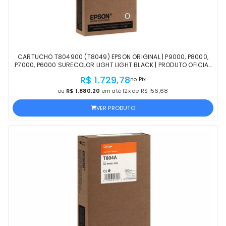
CARTUCHO T804900 (T8049) EPSON ORIGINAL | P9000, P8000,
P7000, P6000 SURECOLOR LIGHT LIGHT BLACK | PRODUTO OFICIAL
EPSON COM NF E PROCEDÊNCIA
R$ 1.729,78
no Pix
ou
R$ 1.880,20
em até 12x de R$ 156,68
VER PRODUTO