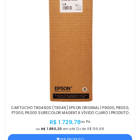
CARTUCHO T804600 (T8046) EPSON ORIGINAL | P9000, P8000,
P7000, P6000 SURECOLOR MAGENTA VÍVIDO CLARO | PRODUTO
OFICIAL EPSON COM NF E PROCEDÊNCIA
R$ 1.729,78
no Pix
ou
R$ 1.880,20
em até 12x de R$ 156,68
VER PRODUTO