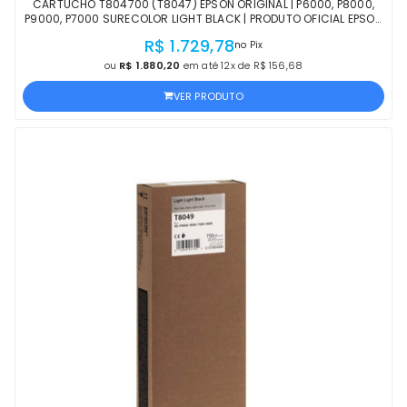
CARTUCHO T804700 (T8047) EPSON ORIGINAL | P6000, P8000,
P9000, P7000 SURECOLOR LIGHT BLACK | PRODUTO OFICIAL EPSON
COM NF E PROCEDÊNCIA
R$ 1.729,78
no Pix
ou
R$ 1.880,20
em até 12x de R$ 156,68
VER PRODUTO