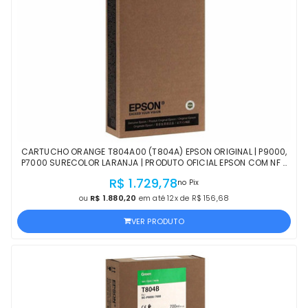
CARTUCHO ORANGE T804A00 (T804A) EPSON ORIGINAL | P9000,
P7000 SURECOLOR LARANJA | PRODUTO OFICIAL EPSON COM NF E
PROCEDÊNCIA
R$ 1.729,78
no Pix
ou
R$ 1.880,20
em até 12x de R$ 156,68
VER PRODUTO