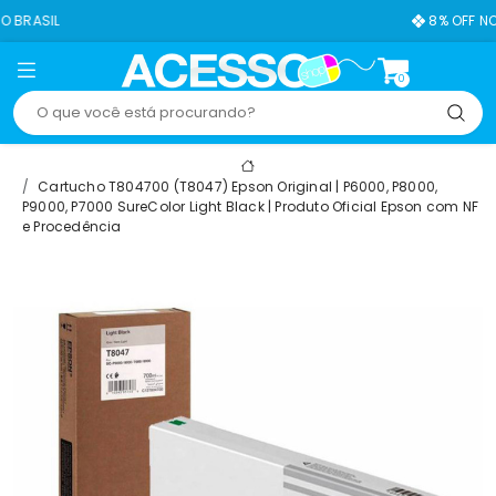
8% OFF NO PIX
0
Cartucho T804700 (T8047) Epson Original | P6000, P8000,
P9000, P7000 SureColor Light Black | Produto Oficial Epson com NF
e Procedência