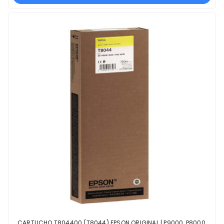
CARTUCHO T804400 (T8044) EPSON ORIGINAL | P9000, P8000,