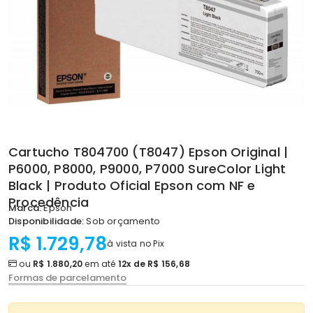
Cartucho T804700 (T8047) Epson Original |
P6000, P8000, P9000, P7000 SureColor Light
Black | Produto Oficial Epson com NF e
Procedência
Marca:
Epson
Disponibilidade:
Sob orçamento
R$ 1.729,78
à vista no Pix
ou
R$ 1.880,20
em até
12x de R$ 156,68
Formas de parcelamento