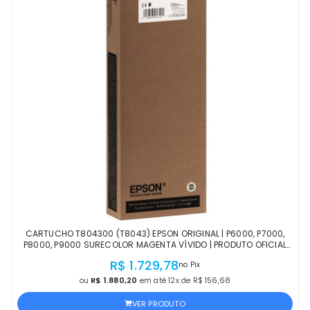
CARTUCHO T804300 (T8043) EPSON ORIGINAL | P6000, P7000,
P8000, P9000 SURECOLOR MAGENTA VÍVIDO | PRODUTO OFICIAL
EPSON COM NF E PROCEDÊNCIA
R$ 1.729,78
no Pix
ou
R$ 1.880,20
em até 12x de R$ 156,68
VER PRODUTO