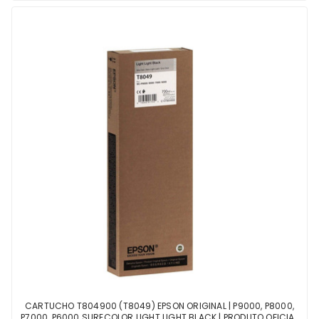
CARTUCHO T804900 (T8049) EPSON ORIGINAL | P9000, P8000,
P7000, P6000 SURECOLOR LIGHT LIGHT BLACK | PRODUTO OFICIAL