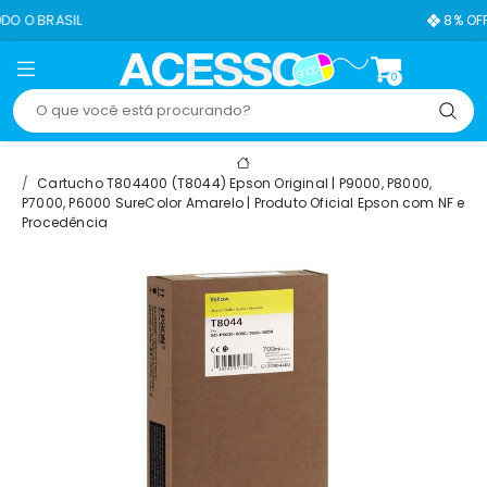
8% OFF NO PIX
0
Cartucho T804400 (T8044) Epson Original | P9000, P8000,
P7000, P6000 SureColor Amarelo | Produto Oficial Epson com NF e
Procedência