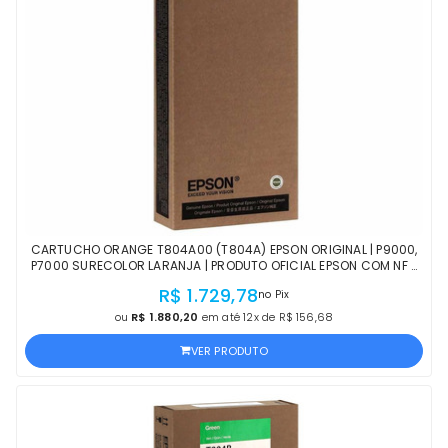
CARTUCHO ORANGE T804A00 (T804A) EPSON ORIGINAL | P9000,
P7000 SURECOLOR LARANJA | PRODUTO OFICIAL EPSON COM NF E
PROCEDÊNCIA
R$ 1.729,78
no Pix
ou
R$ 1.880,20
em até 12x de R$ 156,68
VER PRODUTO