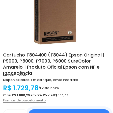
Cartucho T804400 (T8044) Epson Original |
P9000, P8000, P7000, P6000 SureColor
Amarelo | Produto Oficial Epson com NF e
Procedência
Marca:
Epson
Disponibilidade:
Em estoque, envio imediato
R$ 1.729,78
à vista no Pix
ou
R$ 1.880,20
em até
12x de R$ 156,68
Formas de parcelamento