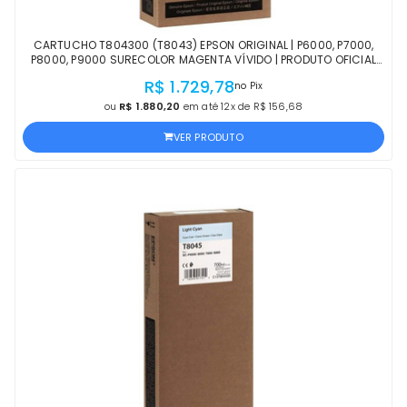
CARTUCHO T804300 (T8043) EPSON ORIGINAL | P6000, P7000,
P8000, P9000 SURECOLOR MAGENTA VÍVIDO | PRODUTO OFICIAL
EPSON COM NF E PROCEDÊNCIA
R$ 1.729,78
no Pix
ou
R$ 1.880,20
em até 12x de R$ 156,68
VER PRODUTO