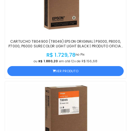
CARTUCHO T804900 (T8049) EPSON ORIGINAL | P9000, P8000,
P7000, P6000 SURECOLOR LIGHT LIGHT BLACK | PRODUTO OFICIAL
EPSON COM NF E PROCEDÊNCIA
R$ 1.729,78
no Pix
ou
R$ 1.880,20
em até 12x de R$ 156,68
VER PRODUTO