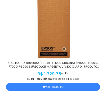
CARTUCHO T804600 (T8046) EPSON ORIGINAL | P9000, P8000,
P7000, P6000 SURECOLOR MAGENTA VÍVIDO CLARO | PRODUTO
OFICIAL EPSON COM NF E PROCEDÊNCIA
R$ 1.729,78
no Pix
ou
R$ 1.880,20
em até 12x de R$ 156,68
VER PRODUTO