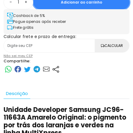
-
+
Adicionar ao carrinho
Cashback de 5%
Pague apenas após receber
Frete grátis
Calcular frete e prazo de entrega:
CALCULAR
Não sei meu CEP
Compartilhe:
Descrição
Unidade Developer Samsung JC96-
11663A Amarelo Original: o pigmento
por trás dos laranjas e verdes na
linha MultiXpress