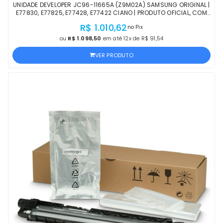
UNIDADE DEVELOPER JC96-11665A (Z9M02A) SAMSUNG ORIGINAL |
E77830, E77825, E77428, E77422 CIANO | PRODUTO OFICIAL, COM
NF E PROCEDÊNCIA
R$ 1.010,62
no Pix
ou
R$ 1.098,50
em até 12x de R$ 91,54
VER PRODUTO