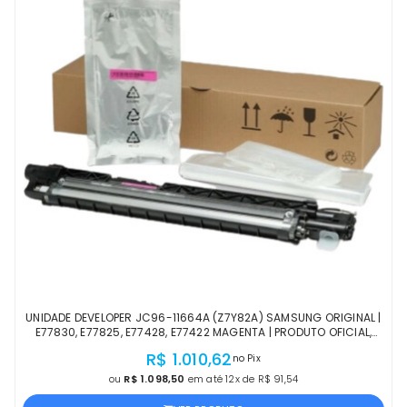
UNIDADE DEVELOPER JC96-11664A (Z7Y82A) SAMSUNG ORIGINAL |
E77830, E77825, E77428, E77422 MAGENTA | PRODUTO OFICIAL,
COM NF E PROCEDÊNCIA
R$ 1.010,62
no Pix
ou
R$ 1.098,50
em até 12x de R$ 91,54