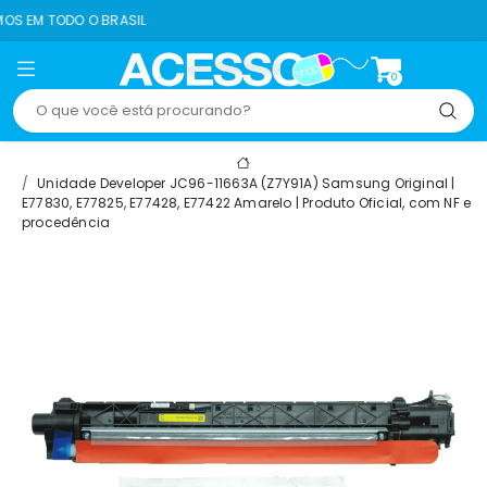
 BRASIL
8% OFF NO 
0
Unidade Developer JC96-11663A (Z7Y91A) Samsung Original |
E77830, E77825, E77428, E77422 Amarelo | Produto Oficial, com NF e
procedência