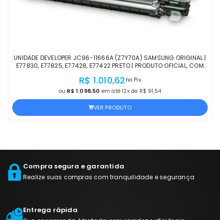
UNIDADE DEVELOPER JC96-11666A (Z7Y70A) SAMSUNG ORIGINAL |
E77830, E77825, E77428, E77422 PRETO | PRODUTO OFICIAL, COM
NF E PROCEDÊNCIA
R$ 1.010,62
no Pix
ou
R$ 1.098,50
em até 12x de R$ 91,54
VER PRODUTO
Compra segura e garantida
Realize suas compras com tranquilidade e segurança
Entrega rápida