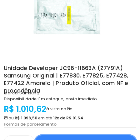
Unidade Developer JC96-11663A (Z7Y91A)
Samsung Original | E77830, E77825, E77428,
E77422 Amarelo | Produto Oficial, com NF e
procedência
Marca:
Samsung
Disponibilidade:
Em estoque, envio imediato
R$ 1.010,62
à vista no Pix
ou
R$ 1.098,50
em até
12x de R$ 91,54
Formas de parcelamento