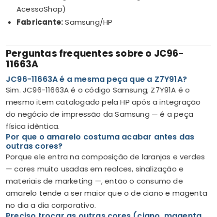
AcessoShop)
Fabricante:
Samsung/HP
Perguntas frequentes sobre o JC96-
11663A
JC96-11663A é a mesma peça que a Z7Y91A?
Sim. JC96-11663A é o código Samsung; Z7Y91A é o
mesmo item catalogado pela HP após a integração
do negócio de impressão da Samsung — é a peça
física idêntica.
Por que o amarelo costuma acabar antes das
outras cores?
Porque ele entra na composição de laranjas e verdes
— cores muito usadas em realces, sinalização e
materiais de marketing —, então o consumo de
amarelo tende a ser maior que o de ciano e magenta
no dia a dia corporativo.
Preciso trocar as outras cores (ciano, magenta,