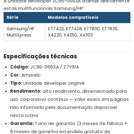
A unidade developer JC96-11663A atende diretamente
estas multifuncionais Samsung/HP:
Série
Modelos compatíveis
Samsung/HP
E77422, E77428, E77830, E77825,
MultiXpress
X4220, X4250, X4300
Especificações técnicas
Código:
JC96-11663A / Z7Y91A
Cor:
Amarelo
Tipo:
Unidade developer original
Rendimento:
alto rendimento, dimensionado para
uso corporativo contínuo — valor exato em páginas
não informado pela documentação disponível
nesta rotina
Garantia:
1 ano de garantia (3 meses de fábrica +
9 meses de garantia estendida gratuita da