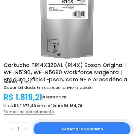
Cartucho TR14X320AL (R14X) Epson Original |
WF-R5190, WF-R5690 Workforce Magenta |
Produto Oficial Epson, com NF e procedência
Marca:
Epson
Disponibilidade:
Em estoque, envio imediato
R$ 1.819,21
à vista no Pix
ou
R$ 1.977,40
em até
12x de R$ 164,78
Formas de parcelamento
-
+
Adicionar ao carrinho