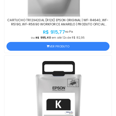
CARTUCHO TR12X420AL (R12X) EPSON ORIGINAL | WF-R4640, WF-
R5190, WF-R5690 WORKFORCE AMARELO | PRODUTO OFICIAL
EPSON, COM NF E PROCEDÊNCIA
R$ 915,77
no Pix
ou
R$ 995,40
em até 12x de R$ 82,95
VER PRODUTO