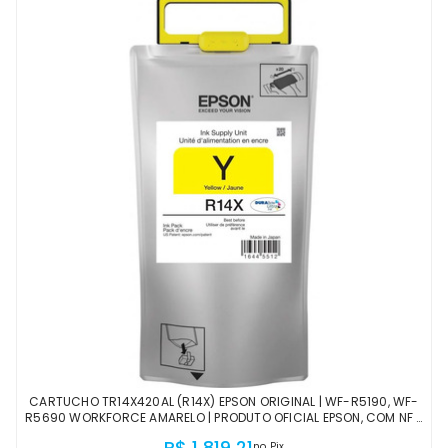
CARTUCHO TR14X420AL (R14X) EPSON ORIGINAL | WF-R5190, WF-
R5690 WORKFORCE AMARELO | PRODUTO OFICIAL EPSON, COM NF E
PROCEDÊNCIA
R$ 1.819,21
no Pix