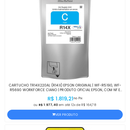
CARTUCHO TR14X220AL (R14X) EPSON ORIGINAL | WF-R5190, WF-
R5690 WORKFORCE CIANO | PRODUTO OFICIAL EPSON, COM NF E
PROCEDÊNCIA
R$ 1.819,21
no Pix
ou
R$ 1.977,40
em até 12x de R$ 164,78
VER PRODUTO