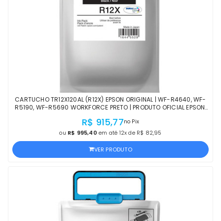
CARTUCHO TR12X120AL (R12X) EPSON ORIGINAL | WF-R4640, WF-
R5190, WF-R5690 WORKFORCE PRETO | PRODUTO OFICIAL EPSON,
COM NF E PROCEDÊNCIA
R$ 915,77
no Pix
ou
R$ 995,40
em até 12x de R$ 82,95
VER PRODUTO