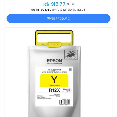
EPSON, COM NF E PROCEDÊNCIA
R$ 915,77
no Pix
ou
R$ 995,40
em até 12x de R$ 82,95
VER PRODUTO