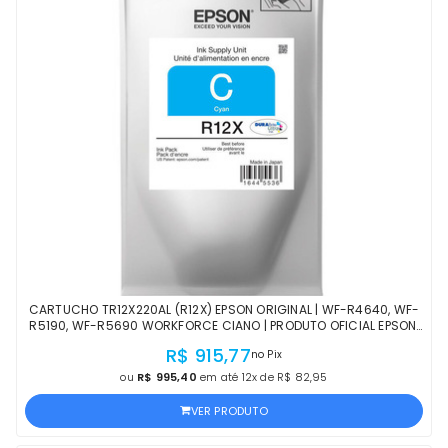
CARTUCHO TR12X220AL (R12X) EPSON ORIGINAL | WF-R4640, WF-
R5190, WF-R5690 WORKFORCE CIANO | PRODUTO OFICIAL EPSON,
COM NF E PROCEDÊNCIA
R$ 915,77
no Pix
ou
R$ 995,40
em até 12x de R$ 82,95
VER PRODUTO