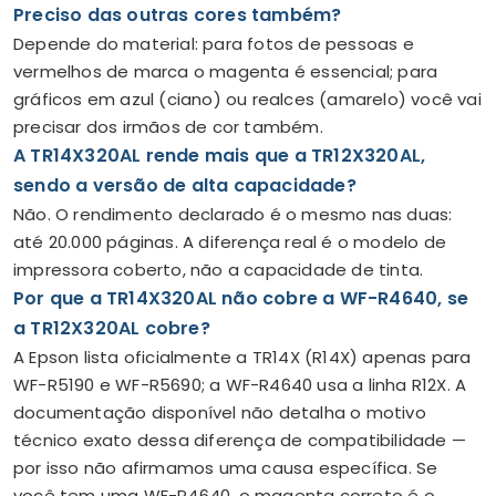
Preciso das outras cores também?
Depende do material: para fotos de pessoas e
vermelhos de marca o magenta é essencial; para
gráficos em azul (ciano) ou realces (amarelo) você vai
precisar dos irmãos de cor também.
A TR14X320AL rende mais que a TR12X320AL,
sendo a versão de alta capacidade?
Não. O rendimento declarado é o mesmo nas duas:
até 20.000 páginas. A diferença real é o modelo de
impressora coberto, não a capacidade de tinta.
Por que a TR14X320AL não cobre a WF-R4640, se
a TR12X320AL cobre?
A Epson lista oficialmente a TR14X (R14X) apenas para
WF-R5190 e WF-R5690; a WF-R4640 usa a linha R12X. A
documentação disponível não detalha o motivo
técnico exato dessa diferença de compatibilidade —
por isso não afirmamos uma causa específica. Se
você tem uma WF-R4640, o magenta correto é o