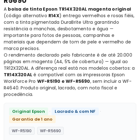
R5690
A
bolsa de tinta Epson TR14X320AL magenta original
(código alternativo
R14X
) entrega vermelhos e rosas fiéis,
com a tinta pigmentada DuraBrite Ultra garantindo
resistência a manchas, desbotamento e água —
importante para fotos de pessoas, campanhas e
materiais que dependem de tom de pele e vermelho de
marca precisos.
O rendimento declarado pelo fabricante é de até 20.000
páginas em magenta (A4, 5% de cobertura) — igual ao
TR12X320AL. A diferença real está nos modelos cobertos: a
TR14X320AL
é compatível com as impressoras Epson
WorkForce Pro
WF-R5190 e WF-R5690
, sem incluir a WF-
R4640. Produto original, lacrado, com nota fiscal e
procedência.
·
·
Original Epson
Lacrado & com NF
Garantia de 1 ano
WF-R5190
WF-R5690