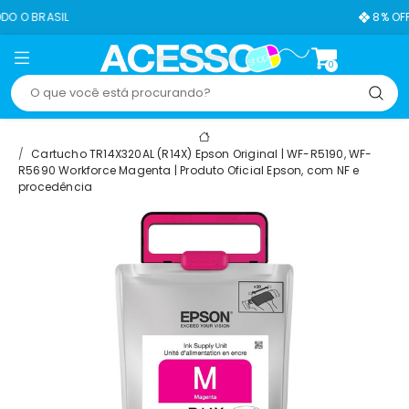
8% OFF NO PIX
0
Cartucho TR14X320AL (R14X) Epson Original | WF-R5190, WF-
R5690 Workforce Magenta | Produto Oficial Epson, com NF e
procedência