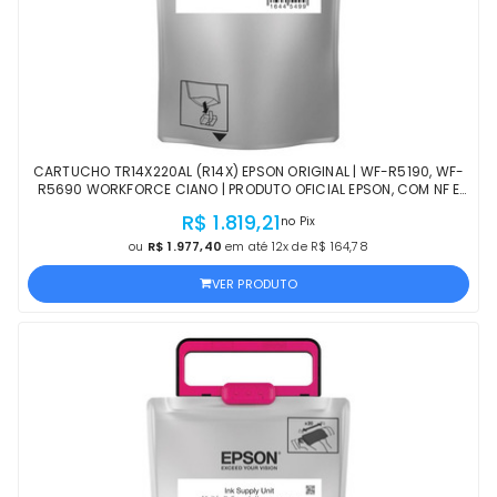
CARTUCHO TR14X220AL (R14X) EPSON ORIGINAL | WF-R5190, WF-
R5690 WORKFORCE CIANO | PRODUTO OFICIAL EPSON, COM NF E
PROCEDÊNCIA
R$ 1.819,21
no Pix
ou
R$ 1.977,40
em até 12x de R$ 164,78
VER PRODUTO