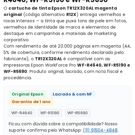
O
cartucho de tinta Epson TR12X320AL magenta
original
(código alternativo
R12X
) entrega vermelhos e
rosas intensos — a tinta que puxa tons de pele em fotos,
vermelhos de identidade de marca e elementos de
destaque em campanhas e materiais de marketing
corporativo.
Com rendimento de até 20.000 páginas em magenta (A4,
5% de cobertura, conforme rendimento declarado pelo
fabricante), o
TR12X320AL
é compatível com as
impressoras Epson WorkForce Pro
WF-R4640, WF-R5190 e
WF-R5690
. Produto original, lacrado, com nota fiscal e
procedência.
·
·
Original Epson
Lacrado & com NF
Garantia de 1 ano
WF-R4640
WF-R5190
WF-R5690
Ficou com dúvida sobre a compatibilidade? Nosso
suporte confirma pelo WhatsApp:
(11) 91504-4848
.