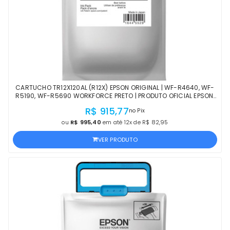
CARTUCHO TR12X120AL (R12X) EPSON ORIGINAL | WF-R4640, WF-
R5190, WF-R5690 WORKFORCE PRETO | PRODUTO OFICIAL EPSON,
COM NF E PROCEDÊNCIA
R$ 915,77
no Pix
ou
R$ 995,40
em até 12x de R$ 82,95
VER PRODUTO