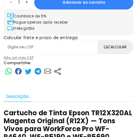
-
+
Adicionar ao carrinho
Cashback de 5%
Pague apenas após receber
Frete grátis
Calcular frete e prazo de entrega:
CALCULAR
Não sei meu CEP
Compartilhe:
Descrição
Cartucho de Tinta Epson TR12X320AL
Magenta Original (R12X) — Tons
Vivos para WorkForce Pro WF-
R4640, WF-R5190 e WF-R5690