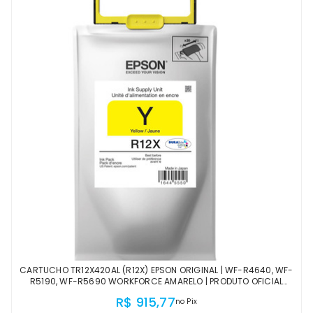
CARTUCHO TR12X420AL (R12X) EPSON ORIGINAL | WF-R4640, WF-
R5190, WF-R5690 WORKFORCE AMARELO | PRODUTO OFICIAL
EPSON, COM NF E PROCEDÊNCIA
R$ 915,77
no Pix