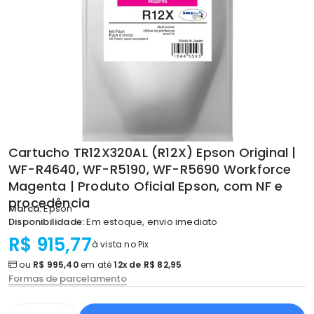
Cartucho TR12X320AL (R12X) Epson Original |
WF-R4640, WF-R5190, WF-R5690 Workforce
Magenta | Produto Oficial Epson, com NF e
procedência
Marca:
Epson
Disponibilidade:
Em estoque, envio imediato
R$ 915,77
à vista no Pix
ou
R$ 995,40
em até
12x de R$ 82,95
Formas de parcelamento