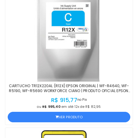
CARTUCHO TR12X220AL (R12X) EPSON ORIGINAL | WF-R4640, WF-
R5190, WF-R5690 WORKFORCE CIANO | PRODUTO OFICIAL EPSON,
COM NF E PROCEDÊNCIA
R$ 915,77
no Pix
ou
R$ 995,40
em até 12x de R$ 82,95
VER PRODUTO