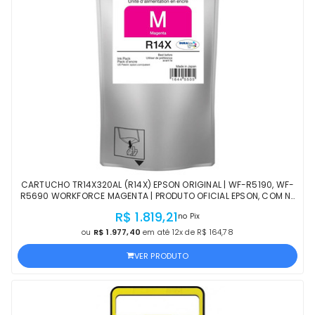
CARTUCHO TR14X320AL (R14X) EPSON ORIGINAL | WF-R5190, WF-
R5690 WORKFORCE MAGENTA | PRODUTO OFICIAL EPSON, COM NF
E PROCEDÊNCIA
R$ 1.819,21
no Pix
ou
R$ 1.977,40
em até 12x de R$ 164,78
VER PRODUTO