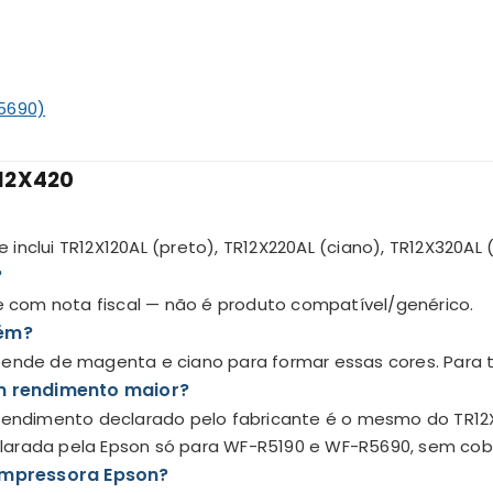
5690)
R12X420
?
que inclui TR12X120AL (preto), TR12X220AL (ciano), TR12X320
?
 e com nota fiscal — não é produto compatível/genérico.
bém?
ende de magenta e ciano para formar essas cores. Para tex
m rendimento maior?
rendimento declarado pelo fabricante é o mesmo do TR12X4
larada pela Epson só para WF-R5190 e WF-R5690, sem cobr
impressora Epson?