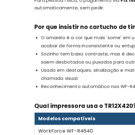
Para pessoa física, o pagamento via
Pix t
automaticamente, sem pedir.
Por que insistir no cartucho de ti
O amarelo é a cor que mais 'some' em us
acabar de forma inconsistente ou entupi
Sozinho tem baixo contraste, mas é deci
saem desbotados ou puxados para outr
Usado em destaques, sinalização e mate
chamada visual.
Reconhecimento automático nas WF-R46
Qual impressora usa o TR12X420
Modelos compatíveis
WorkForce WF-R4640