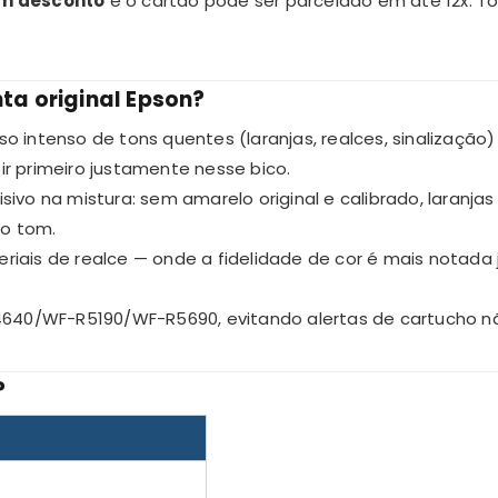
em desconto
e o cartão pode ser parcelado em até 12x. T
nta original Epson?
o intenso de tons quentes (laranjas, realces, sinalização
r primeiro justamente nesse bico.
sivo na mistura: sem amarelo original e calibrado, laran
o tom.
riais de realce — onde a fidelidade de cor é mais notad
40/WF-R5190/WF-R5690, evitando alertas de cartucho nã
?