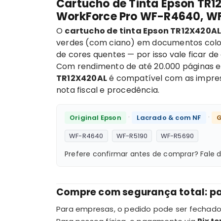
Cartucho de Tinta Epson TR1
WorkForce Pro WF-R4640, W
O
cartucho de tinta Epson TR12X420AL
verdes (com ciano) em documentos colori
de cores quentes — por isso vale ficar de
Com rendimento de até 20.000 páginas e
TR12X420AL
é compatível com as impre
nota fiscal e procedência.
·
·
Original Epson
Lacrado & com NF
G
WF-R4640
WF-R5190
WF-R5690
Prefere confirmar antes de comprar? Fale
Compre com segurança total: pa
Para empresas, o pedido pode ser fecha