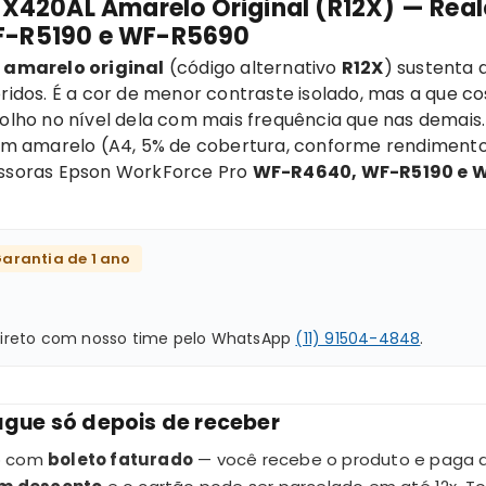
2X420AL Amarelo Original (R12X) — Rea
F-R5190 e WF-R5690
 amarelo original
(código alternativo
R12X
) sustenta 
dos. É a cor de menor contraste isolado, mas a que c
 olho no nível dela com mais frequência que nas demais.
m amarelo (A4, 5% de cobertura, conforme rendimento 
ssoras Epson WorkForce Pro
WF-R4640, WF-R5190 e 
arantia de 1 ano
 direto com nosso time pelo WhatsApp
(11) 91504-4848
.
gue só depois de receber
do com
boleto faturado
— você recebe o produto e paga de