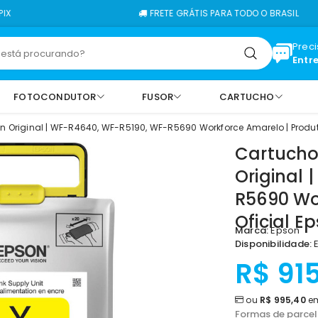
FRETE GRÁTIS PARA TODO O BRASIL
Prec
Entr
FOTOCONDUTOR
FUSOR
CARTUCHO
n Original | WF-R4640, WF-R5190, WF-R5690 Workforce Amarelo | Produt
Cartucho
Original 
R5690 Wo
Oficial E
Marca:
Epson
Disponibilidade:
E
R$ 915
ou
R$ 995,40
em
Formas de parce