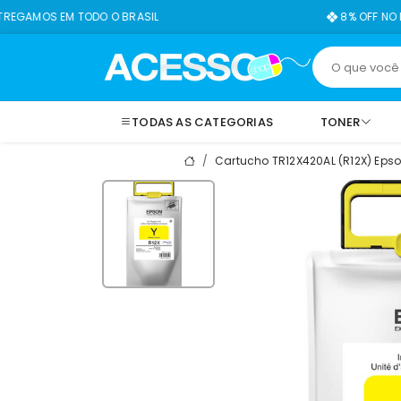
 TODO O BRASIL
8% OFF NO PIX
TODAS AS CATEGORIAS
TONER
Cartucho TR12X420AL (R12X) Epso