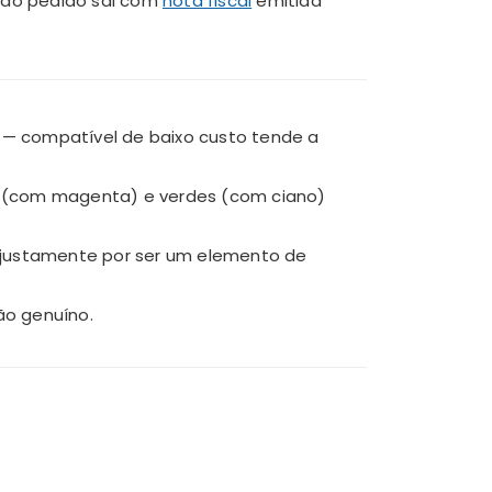
odo pedido sai com
nota fiscal
emitida
) — compatível de baixo custo tende a
jas (com magenta) e verdes (com ciano)
a justamente por ser um elemento de
o genuíno.