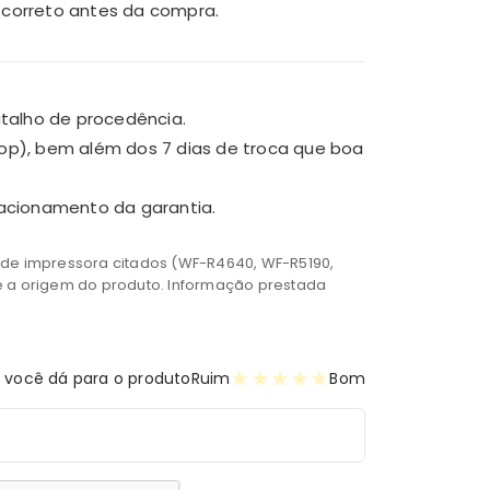
 correto antes da compra.
atalho de procedência.
op), bem além dos 7 dias de troca que boa
o acionamento da garantia.
os de impressora citados (WF-R4640, WF-R5190,
e a origem do produto. Informação prestada
★
★
★
★
★
 você dá para o produto
Ruim
Bom