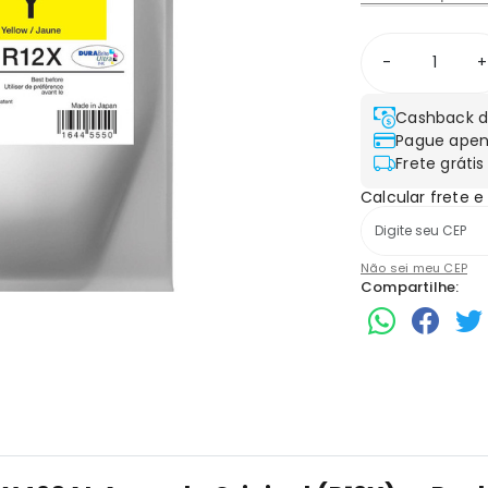
-
+
Cashback d
Pague apen
Frete grátis
Calcular frete e
Não sei meu CEP
Compartilhe: