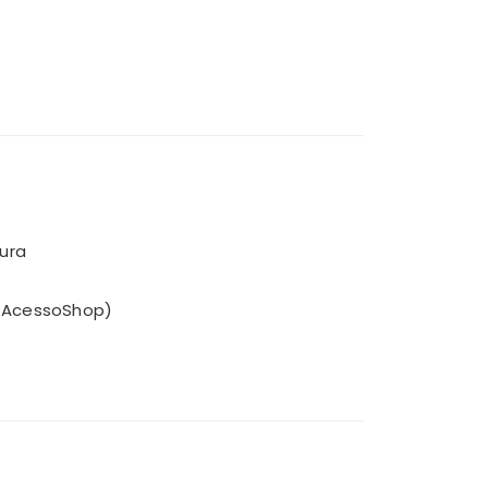
ura
a AcessoShop)