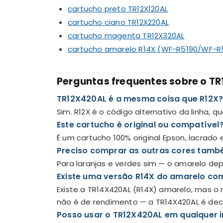
cartucho preto TR12X120AL
cartucho ciano TR12X220AL
cartucho magenta TR12X320AL
cartucho amarelo R14X (WF-R5190/WF-R
Perguntas frequentes sobre o T
TR12X420AL é a mesma coisa que R12X
Sim. R12X é o código alternativo da linha, 
Este cartucho é original ou compatível
É um cartucho 100% original Epson, lacrado
Preciso comprar as outras cores tam
Para laranjas e verdes sim — o amarelo dep
Existe uma versão R14X do amarelo co
Existe a TR14X420AL (R14X) amarelo, mas o 
não é de rendimento — a TR14X420AL é dec
Posso usar o TR12X420AL em qualquer 