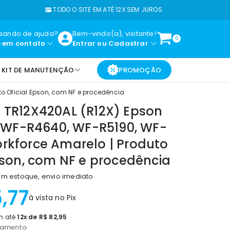
TODO O SITE EM ATÉ 12X SEM JUROS
FAL
isando de ajuda?
Bem-vindo(a), visitante!
0
e em contato
Entrar
ou
Cadastrar
KIT DE MANUTENÇÃO
PROMOÇÃO
o Oficial Epson, com NF e procedência
 TR12X420AL (R12X) Epson
| WF-R4640, WF-R5190, WF-
rkforce Amarelo | Produto
pson, com NF e procedência
m estoque, envio imediato
,77
à vista no Pix
 até
12x de R$ 82,95
lamento