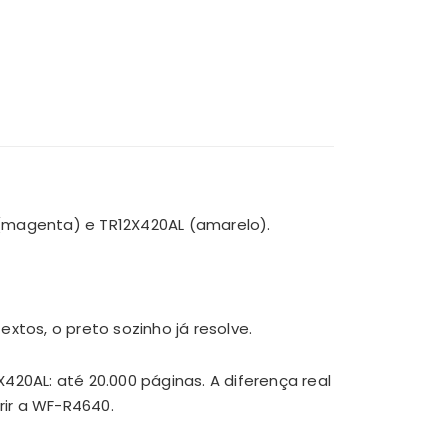
AL (magenta) e TR12X420AL (amarelo).
tos, o preto sozinho já resolve.
20AL: até 20.000 páginas. A diferença real
ir a WF-R4640.