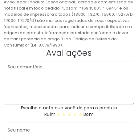
Aviso legal: Produto Epson original, lacrado e com emissão de
nota fiscal em todo pedido. “Epson”, “T694500”, “T6945” e os
modelos de impressora citados (T3000, T3270, T5000, T5270/D,
T7000, T7270/D) são marcas registradas de seus respectivos
fabricantes, mencionadas para indicar a compatibilidade e a
origem do produto. Informação prestada conforme o dever
de transparência do artigo 31 do Código de Defesa do
Consumidor (Lei 8.078/1990).
Avaliações
Escolha a nota que você dá para o produto
★
★
★
★
★
Ruim
Bom