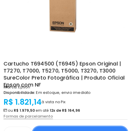
Cartucho T694500 (T6945) Epson Original |
T7270, T7000, T5270, T5000, T3270, T3000
SureColor Preto Fotográfica | Produto Oficial
Epson com NF
Marca:
Epson
Disponibilidade:
Em estoque, envio imediato
R$ 1.821,14
à vista no Pix
ou
R$ 1.979,50
em até
12x de R$ 164,96
Formas de parcelamento