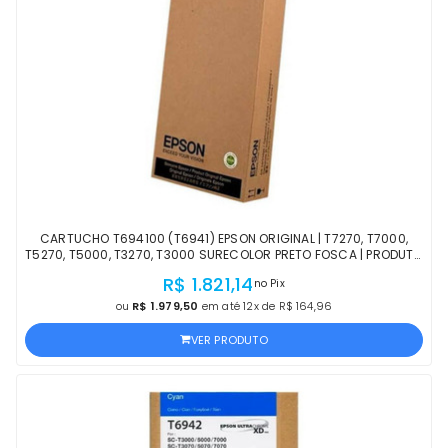
CARTUCHO T694100 (T6941) EPSON ORIGINAL | T7270, T7000,
T5270, T5000, T3270, T3000 SURECOLOR PRETO FOSCA | PRODUTO
OFICIAL EPSON COM NF
R$ 1.821,14
no Pix
ou
R$ 1.979,50
em até 12x de R$ 164,96
VER PRODUTO