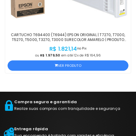
CARTUCHO T694400 (T6944) EPSON ORIGINAL | T7270, T7000,
T5270, T5000, T3270, T3000 SURECOLOR AMARELO | PRODUTO
OFICIAL EPSON COM NF
R$ 1.821,14
no Pix
ou
R$ 1.979,50
em até 12x de R$ 164,96
VER PRODUTO
Compra segura e garantida
Realize suas compras com tranquilidade e segurança
Entrega rápida
Sua encomenda é tratada com rapidez e eficiência