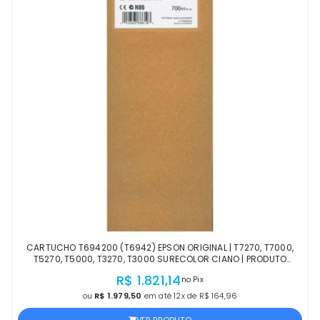
CARTUCHO T694200 (T6942) EPSON ORIGINAL | T7270, T7000,
T5270, T5000, T3270, T3000 SURECOLOR CIANO | PRODUTO
OFICIAL EPSON COM NF
R$ 1.821,14
no Pix
ou
R$ 1.979,50
em até 12x de R$ 164,96
VER PRODUTO