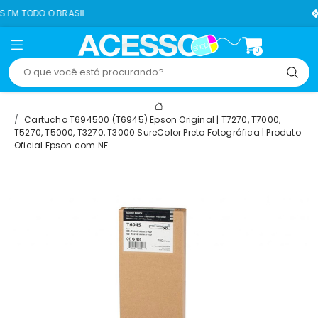
ASIL
8% OFF NO PIX
0
Cartucho T694500 (T6945) Epson Original | T7270, T7000,
T5270, T5000, T3270, T3000 SureColor Preto Fotográfica | Produto
Oficial Epson com NF