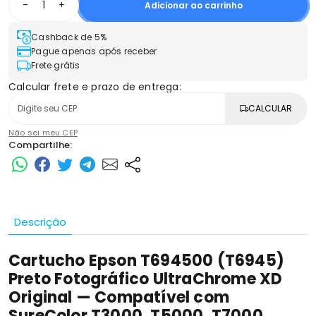
-
+
Adicionar ao carrinho
Cashback de 5%
Pague apenas após receber
Frete grátis
Calcular frete e prazo de entrega:
CALCULAR
Não sei meu CEP
Compartilhe:
Descrição
Cartucho Epson T694500 (T6945)
Preto Fotográfico UltraChrome XD
Original — Compatível com
SureColor T3000, T5000, T7000,