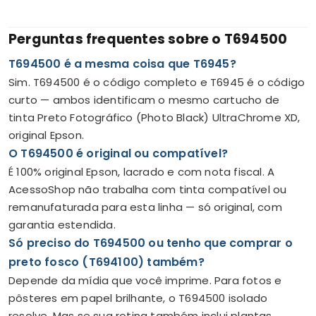
Perguntas frequentes sobre o T694500
T694500 é a mesma coisa que T6945?
Sim. T694500 é o código completo e T6945 é o código
curto — ambos identificam o mesmo cartucho de
tinta Preto Fotográfico (Photo Black) UltraChrome XD,
original Epson.
O T694500 é original ou compatível?
É 100% original Epson, lacrado e com nota fiscal. A
AcessoShop não trabalha com tinta compatível ou
remanufaturada para esta linha — só original, com
garantia estendida.
Só preciso do T694500 ou tenho que comprar o
preto fosco (T694100) também?
Depende da mídia que você imprime. Para fotos e
pôsteres em papel brilhante, o T694500 isolado
resolve. Mas se sua rotina também inclui plantas