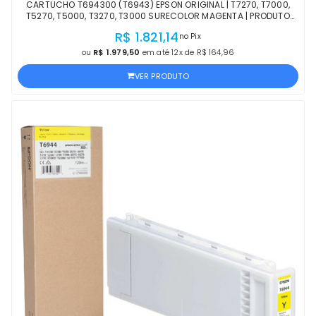
CARTUCHO T694300 (T6943) EPSON ORIGINAL | T7270, T7000,
T5270, T5000, T3270, T3000 SURECOLOR MAGENTA | PRODUTO
OFICIAL EPSON COM NF
R$ 1.821,14
no Pix
ou
R$ 1.979,50
em até 12x de R$ 164,96
VER PRODUTO