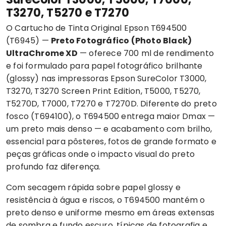
T3270, T5270 e T7270
O
Cartucho de Tinta Original
Epson T694500
(T6945) —
Preto Fotográfico (Photo Black)
UltraChrome XD
— oferece 700 ml de rendimento
e foi formulado para papel fotográfico brilhante
(glossy) nas impressoras Epson SureColor T3000,
T3270, T3270 Screen Print Edition, T5000, T5270,
T5270D, T7000, T7270 e T7270D. Diferente do preto
fosco (T694100), o T694500 entrega maior Dmax —
um preto mais denso — e acabamento com brilho,
essencial para pôsteres, fotos de grande formato e
peças gráficas onde o impacto visual do preto
profundo faz diferença.
Com secagem rápida sobre papel glossy e
resistência à água e riscos, o T694500 mantém o
preto denso e uniforme mesmo em áreas extensas
de sombra e fundo escuro, típicas de fotografia e