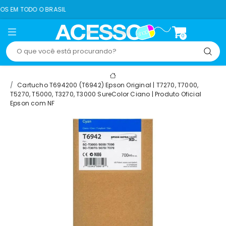
BRASIL
8% OFF NO PI
0
Cartucho T694200 (T6942) Epson Original | T7270, T7000,
T5270, T5000, T3270, T3000 SureColor Ciano | Produto Oficial
Epson com NF