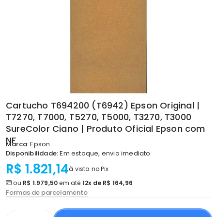
Cartucho T694200 (T6942) Epson Original |
T7270, T7000, T5270, T5000, T3270, T3000
SureColor Ciano | Produto Oficial Epson com
NF
Marca:
Epson
Disponibilidade:
Em estoque, envio imediato
R$ 1.821,14
à vista no Pix
ou
R$ 1.979,50
em até
12x de R$ 164,96
Formas de parcelamento