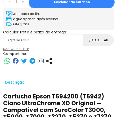
-
+
Adicionar ao carrinho
Cashback de 5%
Pague apenas após receber
Frete grátis
Calcular frete e prazo de entrega:
CALCULAR
Não sei meu CEP
Compartilhe:
Descrição
Cartucho Epson T694200 (T6942)
Ciano UltraChrome XD Original —
Compatível com SureColor T3000,
T5000, T7000, T3270, T5270 e T7270