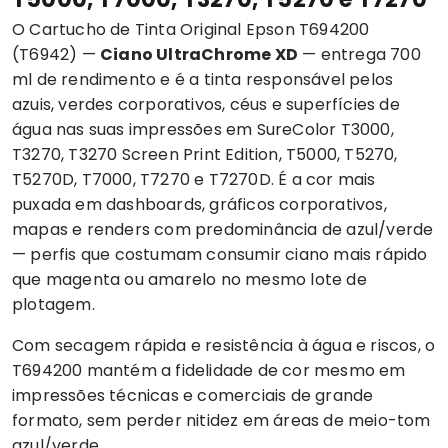
O
Cartucho de Tinta Original Epson
T694200
(T6942) —
Ciano UltraChrome XD
— entrega 700
ml de rendimento e é a tinta responsável pelos
azuis, verdes corporativos, céus e superfícies de
água nas suas impressões em SureColor T3000,
T3270, T3270 Screen Print Edition, T5000, T5270,
T5270D, T7000, T7270 e T7270D. É a cor mais
puxada em dashboards, gráficos corporativos,
mapas e renders com predominância de azul/verde
— perfis que costumam consumir ciano mais rápido
que magenta ou amarelo no mesmo lote de
plotagem.
Com secagem rápida e resistência à água e riscos, o
T694200 mantém a fidelidade de cor mesmo em
impressões técnicas e comerciais de grande
formato, sem perder nitidez em áreas de meio-tom
azul/verde.