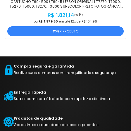
CARTUCHO T694500 (T6945) EPSON ORIGINAL | T7270, T7000,
T5270, T5000, T3270, T3000 SURECOLOR PRETO FOTOGRÁFICA |
PRODUTO OFICIAL EPSON COM NF
R$ 1.821,14
no Pix
ou
R$ 1.979,50
em até 12x de R$ 164,96
VER PRODUTO
Compra segura e garantida
Realize suas compras com tranquilidade e segurança
Entrega rápida
Sua encomenda é tratada com rapidez e eficiência
Produtos de qualidade
Garantimos a qualidade de nossos produtos