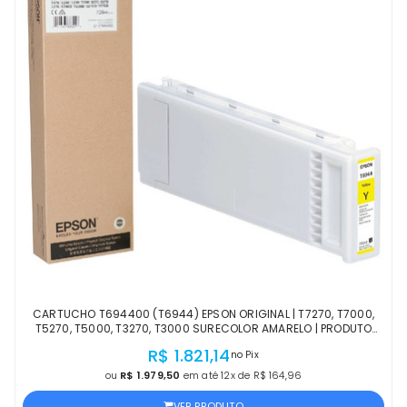
CARTUCHO T694400 (T6944) EPSON ORIGINAL | T7270, T7000,
T5270, T5000, T3270, T3000 SURECOLOR AMARELO | PRODUTO
OFICIAL EPSON COM NF
R$ 1.821,14
no Pix
ou
R$ 1.979,50
em até 12x de R$ 164,96
VER PRODUTO