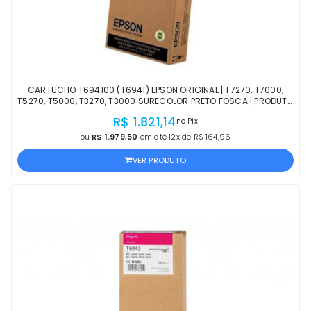
CARTUCHO T694100 (T6941) EPSON ORIGINAL | T7270, T7000,
T5270, T5000, T3270, T3000 SURECOLOR PRETO FOSCA | PRODUTO
OFICIAL EPSON COM NF
R$ 1.821,14
no Pix
ou
R$ 1.979,50
em até 12x de R$ 164,96
VER PRODUTO