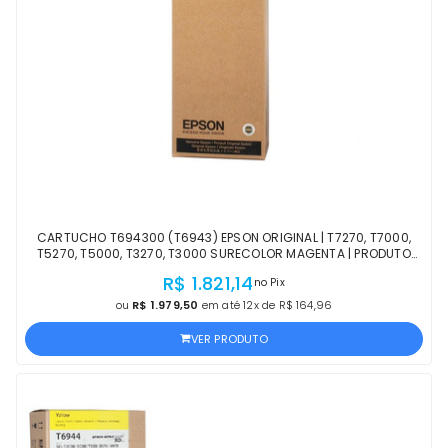
CARTUCHO T694300 (T6943) EPSON ORIGINAL | T7270, T7000,
T5270, T5000, T3270, T3000 SURECOLOR MAGENTA | PRODUTO
OFICIAL EPSON COM NF
R$ 1.821,14
no Pix
ou
R$ 1.979,50
em até 12x de R$ 164,96
VER PRODUTO