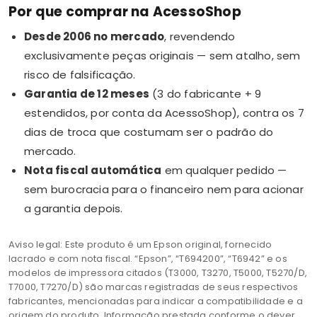
Por que comprar na AcessoShop
Desde 2006 no mercado
, revendendo
exclusivamente peças originais — sem atalho, sem
risco de falsificação.
Garantia de 12 meses
(3 do fabricante + 9
estendidos, por conta da AcessoShop), contra os 7
dias de troca que costumam ser o padrão do
mercado.
Nota fiscal automática
em qualquer pedido —
sem burocracia para o financeiro nem para acionar
a garantia depois.
Aviso legal: Este produto é um Epson original, fornecido
lacrado e com nota fiscal. “Epson”, “T694200”, “T6942” e os
modelos de impressora citados (T3000, T3270, T5000, T5270/D,
T7000, T7270/D) são marcas registradas de seus respectivos
fabricantes, mencionadas para indicar a compatibilidade e a
origem do produto. Informação prestada conforme o dever