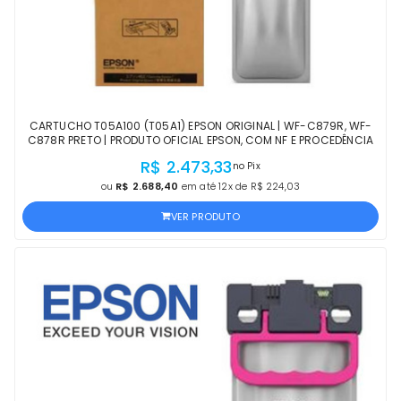
CARTUCHO T05A100 (T05A1) EPSON ORIGINAL | WF-C879R, WF-
C878R PRETO | PRODUTO OFICIAL EPSON, COM NF E PROCEDÊNCIA
R$ 2.473,33
no Pix
ou
R$ 2.688,40
em até 12x de R$ 224,03
VER PRODUTO