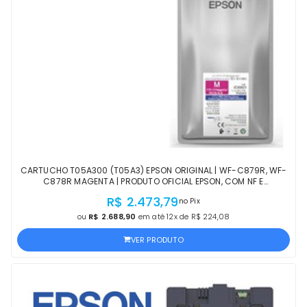
CARTUCHO T05A300 (T05A3) EPSON ORIGINAL | WF-C879R, WF-
C878R MAGENTA | PRODUTO OFICIAL EPSON, COM NF E
PROCEDÊNCIA
R$ 2.473,79
no Pix
ou
R$ 2.688,90
em até 12x de R$ 224,08
VER PRODUTO