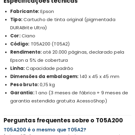
Especificações técnicas
Fabricante:
Epson
Tipo:
Cartucho de tinta original (pigmentada
DURABrite Ultra)
Cor:
Ciano
Código:
T05A200 (T05A2)
Rendimento:
até 20.000 páginas, declarado pela
Epson a 5% de cobertura
Linha:
Capacidade padrão
Dimensões da embalagem:
140 x 45 x 45 mm
Peso bruto:
0,15 kg
Garantia:
1 ano (3 meses de fábrica + 9 meses de
garantia estendida gratuita AcessoShop)
Perguntas frequentes sobre o T05A200
T05A200 é o mesmo que T05A2?