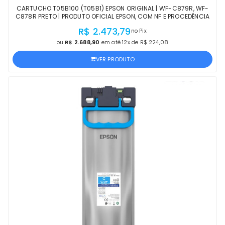
CARTUCHO T05B100 (T05B1) EPSON ORIGINAL | WF-C879R, WF-
C878R PRETO | PRODUTO OFICIAL EPSON, COM NF E PROCEDÊNCIA
R$ 2.473,79
no Pix
ou
R$ 2.688,90
em até 12x de R$ 224,08
VER PRODUTO