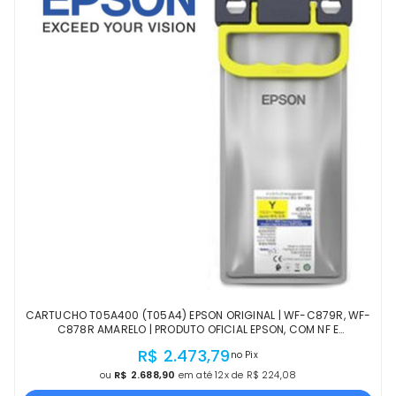
CARTUCHO T05A400 (T05A4) EPSON ORIGINAL | WF-C879R, WF-
C878R AMARELO | PRODUTO OFICIAL EPSON, COM NF E
PROCEDÊNCIA
R$ 2.473,79
no Pix
ou
R$ 2.688,90
em até 12x de R$ 224,08