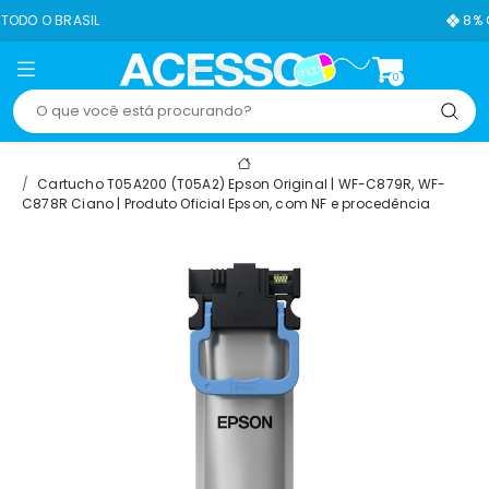
8% OFF NO PIX
0
Cartucho T05A200 (T05A2) Epson Original | WF-C879R, WF-
C878R Ciano | Produto Oficial Epson, com NF e procedência