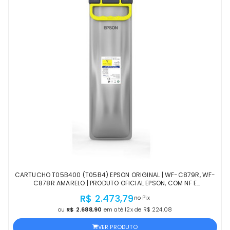
CARTUCHO T05B400 (T05B4) EPSON ORIGINAL | WF-C879R, WF-
C878R AMARELO | PRODUTO OFICIAL EPSON, COM NF E
PROCEDÊNCIA
R$ 2.473,79
no Pix
ou
R$ 2.688,90
em até 12x de R$ 224,08
VER PRODUTO