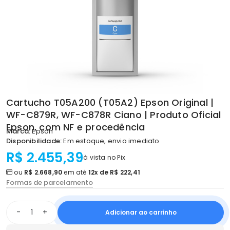
Cartucho T05A200 (T05A2) Epson Original |
WF-C879R, WF-C878R Ciano | Produto Oficial
Epson, com NF e procedência
Marca:
Epson
Disponibilidade:
Em estoque, envio imediato
R$ 2.455,39
à vista no Pix
ou
R$ 2.668,90
em até
12x de R$ 222,41
Formas de parcelamento
-
+
Adicionar ao carrinho