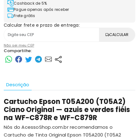
Cashback de 5%
Pague apenas após receber
Frete grátis
Calcular frete e prazo de entrega:
CALCULAR
Não sei meu CEP
Compartilhe:
Descrição
Cartucho Epson T05A200 (T05A2)
Ciano Original — azuis e verdes fiéis
na WF-C878R e WF-C879R
Nós do AcessoShop.com.br recomendamos o
Cartucho de Tinta Original Epson T05A200 (T05A2