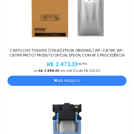
CARTUCHO T05A100 (T05A1) EPSON ORIGINAL | WF-C879R, WF-
C878R PRETO | PRODUTO OFICIAL EPSON, COM NF E PROCEDÊNCIA
R$ 2.473,33
no Pix
ou
R$ 2.688,40
em até 12x de R$ 224,03
VER PRODUTO