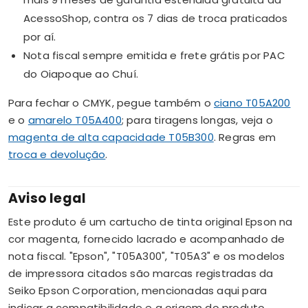
AcessoShop, contra os 7 dias de troca praticados
por aí.
Nota fiscal sempre emitida e frete grátis por PAC
do Oiapoque ao Chuí.
Para fechar o CMYK, pegue também o
ciano T05A200
e o
amarelo T05A400
; para tiragens longas, veja o
magenta de alta capacidade T05B300
. Regras em
troca e devolução
.
Aviso legal
Este produto é um cartucho de tinta original Epson na
cor magenta, fornecido lacrado e acompanhado de
nota fiscal. "Epson", "T05A300", "T05A3" e os modelos
de impressora citados são marcas registradas da
Seiko Epson Corporation, mencionadas aqui para
indicar a compatibilidade e a origem do produto.