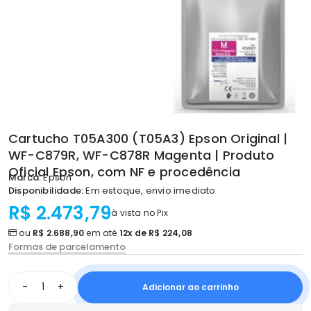
Cartucho T05A300 (T05A3) Epson Original |
WF-C879R, WF-C878R Magenta | Produto
Oficial Epson, com NF e procedência
Marca:
Epson
Disponibilidade:
Em estoque, envio imediato
R$ 2.473,79
à vista no Pix
ou
R$ 2.688,90
em até
12x de R$ 224,08
Formas de parcelamento
-
+
Adicionar ao carrinho