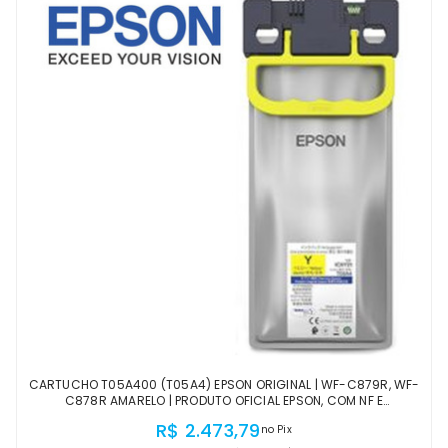
CARTUCHO T05A400 (T05A4) EPSON ORIGINAL | WF-C879R, WF-
C878R AMARELO | PRODUTO OFICIAL EPSON, COM NF E
PROCEDÊNCIA
R$ 2.473,79
no Pix