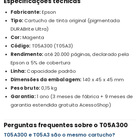
Especificações técnicas
Fabricante:
Epson
Tipo:
Cartucho de tinta original (pigmentada
DURABrite Ultra)
Cor:
Magenta
Código:
T05A300 (T05A3)
Rendimento:
até 20.000 páginas, declarado pela
Epson a 5% de cobertura
Linha:
Capacidade padrão
Dimensões da embalagem:
140 x 45 x 45 mm
Peso bruto:
0,15 kg
Garantia:
1 ano (3 meses de fábrica + 9 meses de
garantia estendida gratuita AcessoShop)
Perguntas frequentes sobre o T05A300
T05A300 e T05A3 são o mesmo cartucho?