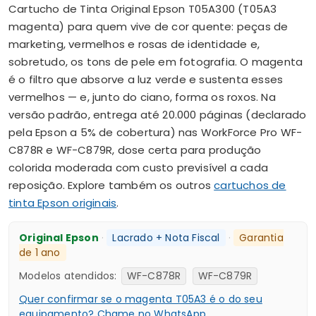
Cartucho de Tinta Original Epson T05A300 (T05A3
magenta) para quem vive de cor quente: peças de
marketing, vermelhos e rosas de identidade e,
sobretudo, os tons de pele em fotografia. O magenta
é o filtro que absorve a luz verde e sustenta esses
vermelhos — e, junto do ciano, forma os roxos. Na
versão padrão, entrega até 20.000 páginas (declarado
pela Epson a 5% de cobertura) nas WorkForce Pro WF-
C878R e WF-C879R, dose certa para produção
colorida moderada com custo previsível a cada
reposição. Explore também os outros
cartuchos de
tinta Epson originais
.
Original Epson
·
Lacrado + Nota Fiscal
·
Garantia
de 1 ano
Modelos atendidos:
WF-C878R
WF-C879R
Quer confirmar se o magenta T05A3 é o do seu
equipamento? Chame no WhatsApp