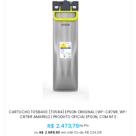
CARTUCHO T05B400 (T05B4) EPSON ORIGINAL | WF-C879R, WF-
C878R AMARELO | PRODUTO OFICIAL EPSON, COM NF E
PROCEDÊNCIA
R$ 2.473,79
no Pix
ou
R$ 2.688,90
em até 12x de R$ 224,08