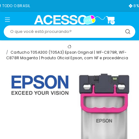
8% OFF NO PIX
0
Cartucho T05A300 (T05A3) Epson Original | WF-C879R, WF-
C878R Magenta | Produto Oficial Epson, com NF e procedência