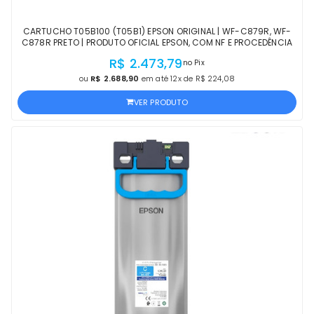
CARTUCHO T05B100 (T05B1) EPSON ORIGINAL | WF-C879R, WF-
C878R PRETO | PRODUTO OFICIAL EPSON, COM NF E PROCEDÊNCIA
R$ 2.473,79
no Pix
ou
R$ 2.688,90
em até 12x de R$ 224,08
VER PRODUTO