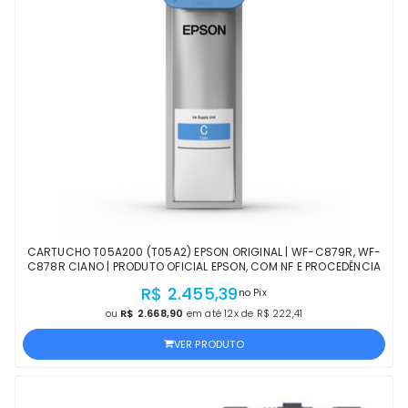
CARTUCHO T05A200 (T05A2) EPSON ORIGINAL | WF-C879R, WF-
C878R CIANO | PRODUTO OFICIAL EPSON, COM NF E PROCEDÊNCIA
R$ 2.455,39
no Pix
ou
R$ 2.668,90
em até 12x de R$ 222,41
VER PRODUTO