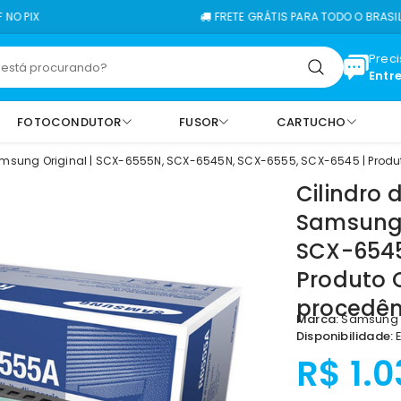
FRETE GRÁTIS PARA TODO O BRASIL
Prec
Entr
FOTOCONDUTOR
FUSOR
CARTUCHO
sung Original | SCX-6555N, SCX-6545N, SCX-6555, SCX-6545 | Produt
Cilindro
Samsung 
SCX-6545
Produto 
procedên
Marca:
Samsung
Disponibilidade:
E
R$ 1.0