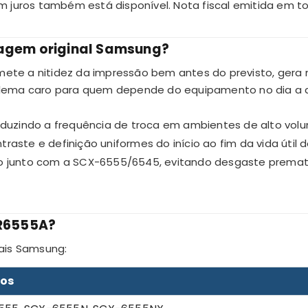
 juros também está disponível. Nota fiscal emitida em t
imagem original Samsung?
mete a nitidez da impressão bem antes do previsto, gera 
lema caro para quem depende do equipamento no dia a d
eduzindo a frequência de troca em ambientes de alto vol
aste e definição uniformes do início ao fim da vida útil
o junto com a SCX-6555/6545, evitando desgaste premat
-R6555A?
ais Samsung:
os