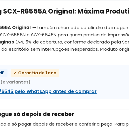
SCX-R6555A Original: Máxima Produtiv
55A Original
— também chamada de cilindro de imagem o
s SCX-6555N e SCX-6545N para quem precisa de impressõ
áginas
(A4, 5% de cobertura, conforme declarado pela Sa
 escritório sem interrupções inesperadas. Produto origina
·
NF
✓ Garantia de 1 ano
N
(e variantes)
/6545 pelo WhatsApp antes de comprar
gue só depois de receber
 e só pagar depois de receber e conferir a peça. Para p