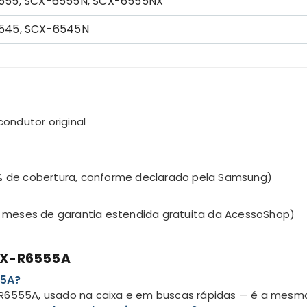
555, SCX-6555N, SCX-6555NX
545, SCX-6545N
ondutor original
% de cobertura, conforme declarado pela Samsung)
9 meses de garantia estendida gratuita da AcessoShop)
SCX-R6555A
55A?
-R6555A, usado na caixa e em buscas rápidas — é a mes