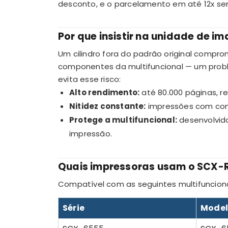
desconto, e o parcelamento em até 12x sem
Por que insistir na unidade de 
Um cilindro fora do padrão original compro
componentes da multifuncional — um prob
evita esse risco:
Alto rendimento:
até 80.000 páginas, r
Nitidez constante:
impressões com contr
Protege a multifuncional:
desenvolvid
impressão.
Quais impressoras usam o SCX
Compatível com as seguintes multifuncion
Série
Model