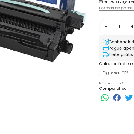
ou
R$ 1.129,80
e
Formas de parce
-
+
Cashback d
Pague apen
Frete grátis
Calcular frete e
Não sei meu CEP
Compartilhe: