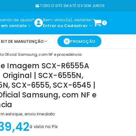
TODO O SITE EM ATÉ 12X SEM JUROS
isando de ajuda?
Bem-vindo(a), visitante!
0
e em contato
Entrar
ou
Cadastrar
KIT DE MANUTENÇÃO
PROMOÇÃO
o Oficial Samsung, com NF e procedência
 de Imagem SCX-R6555A
Original | SCX-6555N,
N, SCX-6555, SCX-6545 |
Oficial Samsung, com NF e
cia
m estoque, envio imediato
39,42
à vista no Pix