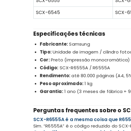
SCX-6555
SCX-6
SCX-6545
SCX-6
Especificações técnicas
Fabricante:
Samsung
Tipo:
Unidade de imagem / cilindro fotoc
Cor:
Preto (impressão monocromática)
Código:
SCX-R6555A / R6555A
Rendimento:
até 80.000 páginas (A4, 5
Peso aproximado:
1 kg
Garantia:
1 ano (3 meses de fábrica + 
Perguntas frequentes sobre o 
SCX-R6555A é a mesma coisa que R65
Sim. “R6555A” é o código reduzido do SCX