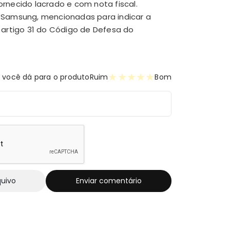
necido lacrado e com nota fiscal.
 Samsung, mencionadas para indicar a
artigo 31 do Código de Defesa do
★
★
★
★
★
 você dá para o produto
Ruim
Bom
quivo
Enviar comentário