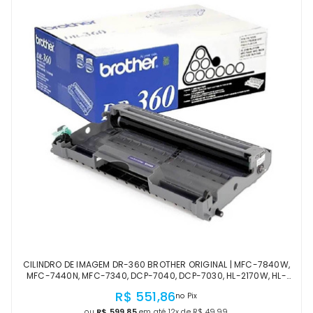
CILINDRO DE IMAGEM DR-360 BROTHER ORIGINAL | MFC-7840W,
MFC-7440N, MFC-7340, DCP-7040, DCP-7030, HL-2170W, HL-
2140 | PRODUTO OFICIAL, COM NF
R$ 551,86
no Pix
ou
R$ 599,85
em até 12x de R$ 49,99