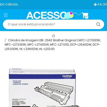
L
8% OFF NO PIX
0
Cilindro de Imagem DR-2340 Brother Original | MFC-L2700DW,
MFC-L2720DW, MFC-L2740DW, MFC-L2700D, DCP-L2540DW, DCP-
L2520DW, HL-L2360DW, HL-L2320D