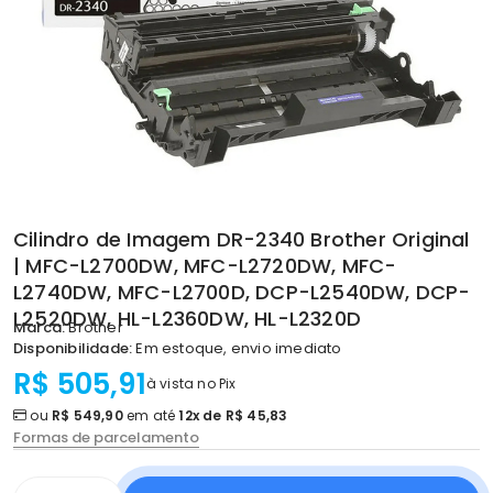
Cilindro de Imagem DR-2340 Brother Original
| MFC-L2700DW, MFC-L2720DW, MFC-
L2740DW, MFC-L2700D, DCP-L2540DW, DCP-
L2520DW, HL-L2360DW, HL-L2320D
Marca:
Brother
Disponibilidade:
Em estoque, envio imediato
R$ 505,91
à vista no Pix
ou
R$ 549,90
em até
12x de R$ 45,83
Formas de parcelamento