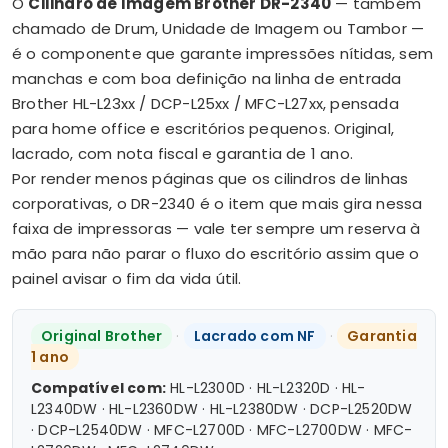
O
Cilindro de Imagem Brother DR-2340
— também
chamado de Drum, Unidade de Imagem ou Tambor —
é o componente que garante impressões nítidas, sem
manchas e com boa definição na linha de entrada
Brother HL-L23xx / DCP-L25xx / MFC-L27xx, pensada
para home office e escritórios pequenos. Original,
lacrado, com nota fiscal e garantia de 1 ano.
Por render menos páginas que os cilindros de linhas
corporativas, o DR-2340 é o item que mais gira nessa
faixa de impressoras — vale ter sempre um reserva à
mão para não parar o fluxo do escritório assim que o
painel avisar o fim da vida útil.
Original Brother
·
Lacrado com NF
·
Garantia
1 ano
Compatível com:
HL-L2300D · HL-L2320D · HL-
L2340DW · HL-L2360DW · HL-L2380DW · DCP-L2520DW
· DCP-L2540DW · MFC-L2700D · MFC-L2700DW · MFC-