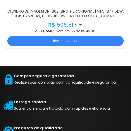
CILINDRO DE IMAGEM DR-B021 BROTHER ORIGINAL | MFC-B7715DW,
DCP-B7520DW, HL-B2080DW | PRODUTO OFICIAL, COM NF E
PROCEDÊNCIA
R$ 506,51
no Pix
ou
R$ 550,55
em até 12x de R$ 45,88
VER PRODUTO
Compra segura e garantida
Realize suas compras com tranquilidade e segurança
Entrega rápida
Sua encomenda é tratada com rapidez e eficiência
Produtos de qualidade