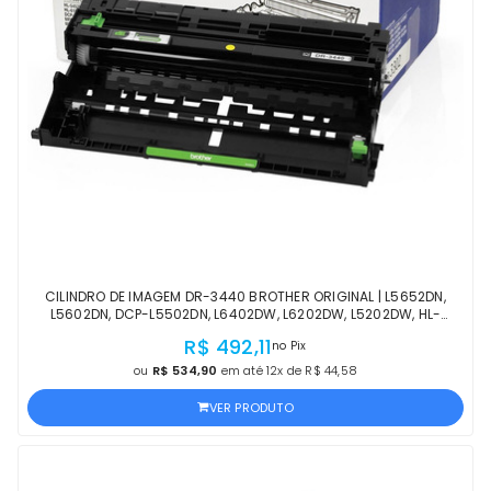
CILINDRO DE IMAGEM DR-3440 BROTHER ORIGINAL | L5652DN,
L5602DN, DCP-L5502DN, L6402DW, L6202DW, L5202DW, HL-
L5102DW | PRODUTO OFICIAL, COM NF
R$ 492,11
no Pix
ou
R$ 534,90
em até 12x de R$ 44,58
VER PRODUTO