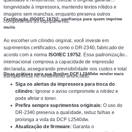
longevidade à impressora, mantendo textos nítidos e
imagens sem manchas, enquanto preserva outros
Certificação ISO/IEC 19752: confiança para quem imprime
componentes do equipamento.
muito
Ao escolher um cilindro original, você investe em
suprimentos certificados, como o DR-2340, fabricado de
acordo com a norma
ISO/IEC 19752
. Essa padronização
internacional comprova a capacidade de impressão
declarada, assegurando previsibilidade nos custos e total
Dicas práticas para sua Brother DCP L2540dw render mais
transparência no rendimento anunciado.
Siga os alertas da impressora para troca do
cilindro:
Ignorar o aviso compromete a nitidez e
pode afetar o toner.
Prefira sempre suprimentos originais:
O uso do
DR-2340 preserva a qualidade, reduz falhas e
prolonga a vida da DCP L2540dw.
Atualização de firmware:
Garanta o