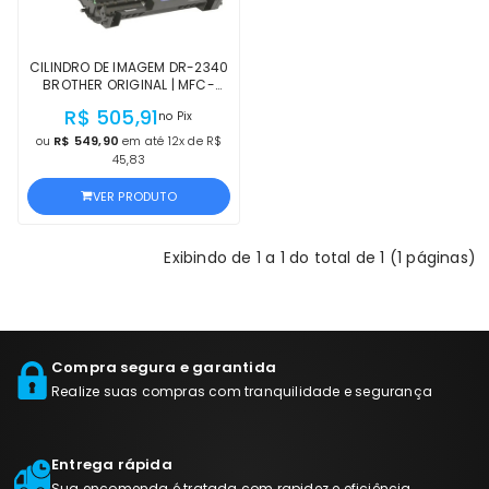
CILINDRO DE IMAGEM DR-2340
BROTHER ORIGINAL | MFC-
L2700DW, MFC-L2720DW,
R$ 505,91
no Pix
MFC-L2740DW, MFC-L2700D,
DCP-L2540DW, DCP-L2520DW,
ou
R$ 549,90
em até 12x de R$
HL-L2360DW, HL-L2320D
45,83
VER PRODUTO
Exibindo de 1 a 1 do total de 1 (1 páginas)
Compra segura e garantida
Realize suas compras com tranquilidade e segurança
Entrega rápida
Sua encomenda é tratada com rapidez e eficiência