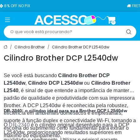
FF NO PIX
FRETE GRÁT
0
Cilindro Brother
Cilindro Brother DCP L2540dw
Cilindro Brother DCP L2540dw
Se você está buscando
Cilindro Brother DCP
L2540dw
,
Cilindro DCP L2540dw
ou
Cilindro Brother
L2540
, é sinal de que entende a importância de manter
padrão de qualidade e produtividade com sua impressora
Brother. A DCP L2540dw é reconhecida pela robustez,
DR-2340: o cilindro ideal para sua Brother DCP L2540dw
eficiência em ambientes domésticos e empresariais,
suporte à função duplex e conectividade Wi-Fi, tornando a
O
DR-2340
é o cilindro original desenhado para a DCP
escolha do suprimento certo fundamental para extrair o
L2540dw, proporcionando resultados superiores em
máximo do equipamento.
qualidade e rendimento. Utilizar o original garante