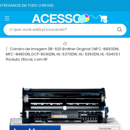
EM TODO O BRASIL
0
Cilindro de Imagem DR-620 Brother Original | MFC-8890DW,
MFC-8480DN, DCP-8080DN, HL-5370DW, HL-5350DN, HL-5340D |
Produto Oficial, com NF