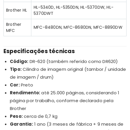
HL-5340D, HL-5350DN, HL-5370DW, HL-
Brother HL
5370DWT
Brother
MFC-8480DN, MFC-8680DN, MFC-8890DW
MFC
Especificações técnicas
Código:
DR-620 (também referido como DR620)
Tipo:
Cilindro de imagem original (tambor / unidade
de imagem / drum)
Cor:
Preto
Rendimento:
até 25.000 páginas, considerando 1
página por trabalho, conforme declarado pela
Brother
Peso:
cerca de 0,7 kg
Garantia:
1 ano (3 meses de fábrica + 9 meses de