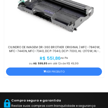
CILINDRO DE IMAGEM DR-360 BROTHER ORIGINAL | MFC-7840W,
MFC-7440N, MFC-7340, DCP-7040, DCP-7030, HL-2170W, HL-
2140 | PRODUTO OFICIAL, COM NF
R$ 551,86
no Pix
ou
R$ 599,85
em até 12x de R$ 49,99
VER PRODUTO
Compra segura e garantida
Realize suas compras com tranquilidade e segurança