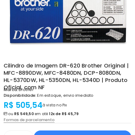
Cilindro de Imagem DR-620 Brother Original |
MFC-8890DW, MFC-8480DN, DCP-8080DN,
HL-5370DW, HL-5350DN, HL-5340D | Produto
Oficial, com NF
Marca:
Brother
Disponibilidade:
Em estoque, envio imediato
R$ 505,54
à vista no Pix
ou
R$ 549,50
em até
12x de R$ 45,79
Formas de parcelamento