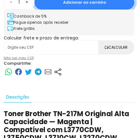
-
+
Adicionar ao carrinho
Cashback de 5%
Pague apenas após receber
Frete grátis
Calcular frete e prazo de entrega:
CALCULAR
Não sei meu CEP
Compartilhe:
Descrição
Toner Brother TN-217M Original Alta
Capacidade — Magenta |
Compatível com L3770CDW,
L3750CDW, L3710CW, L3270CDW,