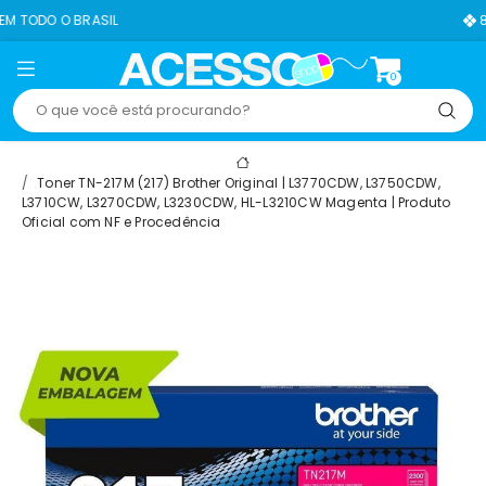
ASIL
8% OFF NO PIX
0
Toner TN-217M (217) Brother Original | L3770CDW, L3750CDW,
L3710CW, L3270CDW, L3230CDW, HL-L3210CW Magenta | Produto
Oficial com NF e Procedência