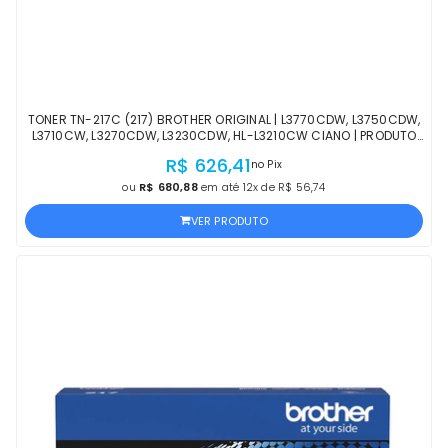
TONER TN-217C (217) BROTHER ORIGINAL | L3770CDW, L3750CDW,
L3710CW, L3270CDW, L3230CDW, HL-L3210CW CIANO | PRODUTO
OFICIAL COM NF E PROCEDÊNCIA
R$ 626,41
no Pix
ou
R$ 680,88
em até 12x de R$ 56,74
VER PRODUTO