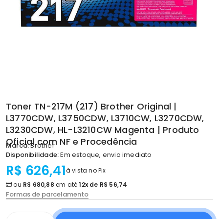
Toner TN-217M (217) Brother Original |
L3770CDW, L3750CDW, L3710CW, L3270CDW,
L3230CDW, HL-L3210CW Magenta | Produto
Oficial com NF e Procedência
Marca:
Brother
Disponibilidade:
Em estoque, envio imediato
R$ 626,41
à vista no Pix
ou
R$ 680,88
em até
12x de R$ 56,74
Formas de parcelamento