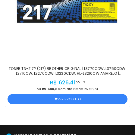
TONER TN-217Y (217) BROTHER ORIGINAL | L3770CDW, L3750CDW,
L3710CW, L3270CDW, L3230CDW, HL-L3210CW AMARELO |
PRODUTO OFICIAL COM NF E PROCEDÊNCIA
R$ 626,41
no Pix
ou
R$ 680,88
em até 12x de R$ 56,74
VER PRODUTO