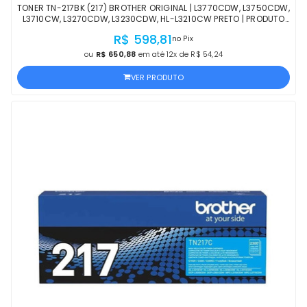
TONER TN-217BK (217) BROTHER ORIGINAL | L3770CDW, L3750CDW,
L3710CW, L3270CDW, L3230CDW, HL-L3210CW PRETO | PRODUTO
OFICIAL COM NF E PROCEDÊNCIA
R$ 598,81
no Pix
ou
R$ 650,88
em até 12x de R$ 54,24
VER PRODUTO